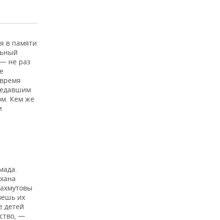
я в памяти
льный
 — не раз
е
 время
ередавшим
ом. Кем же
и
мада.
 хана
Махмутовы
овешь их
е детей
ство, —