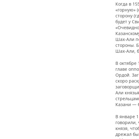
Когда в 15
«горную» (
сторону (г
будет у Св
«Очевидно
Казанскому
Шах-Али п
стороны. Б
Шах-Али, б
В октябре 
главе оппо
Ордой. Заг
скоро раск
заговорщик
Али князь
стрельцам
Казани — б
В январе 1
говорили, 
князя, что
дрежал бы 