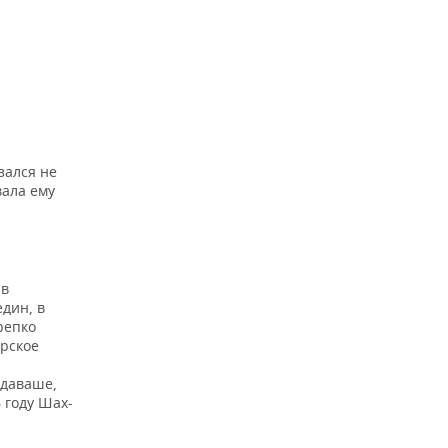
зался не
вала ему
 в
един, в
репко
арское
одаваше,
6 году Шах-