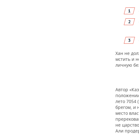
Хан не дол
мстить и н
личную бе
Автор «Каз
положении 
лето 7054 
брегом, и 
место вла
пререкова
не царство
Али продер