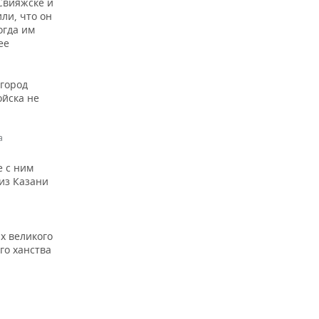
Свияжске и
ли, что он
огда им
ее
 город
ойска не
а
е с ним
из Казани
х великого
го ханства