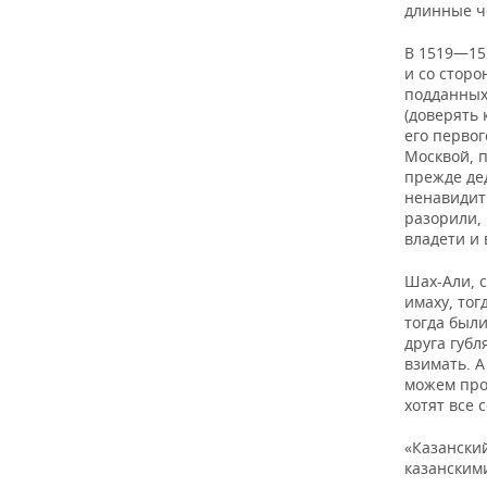
длинные ч
В 1519—152
и со стор
подданных
(доверять 
его перво
Москвой, п
прежде де
ненавидит 
разорили, 
владети и
Шах-Али, с
имаху, тог
тогда были
друга губл
взимать. А
можем про
хотят все 
«Казански
казанскими