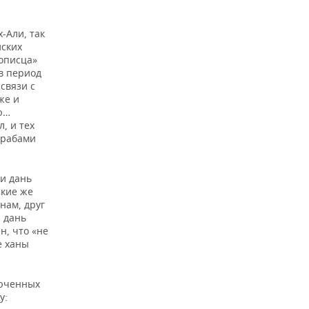
-Али, так
йских
тописца»
 в период
связи с
же и
ю…
, и тех
и рабами
си дань
ские же
нам, друг
и дань
н, что «не
е ханы
люченных
у: