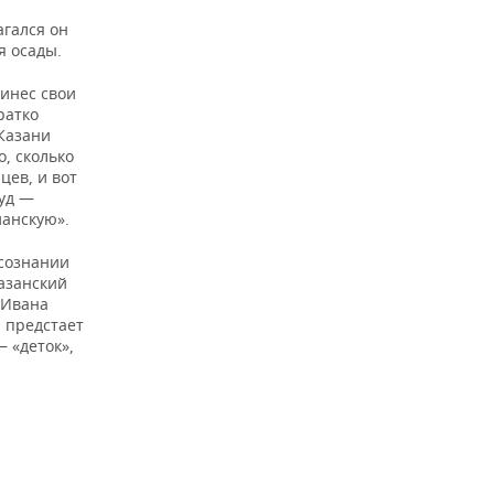
агался он
я осады.
инес свои
ратко
 Казани
о, сколько
цев, и вот
суд —
ианскую».
 сознании
азанский
 Ивана
н предстает
 «деток»,