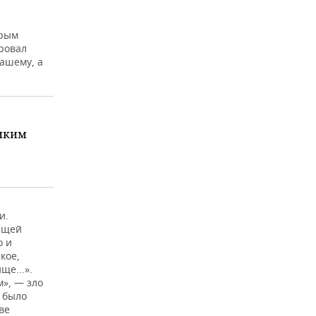
Крым
ировал
ашему, а
ликим
и.
ющей
о и
кое,
ще...».
м», — зло
о было
ве