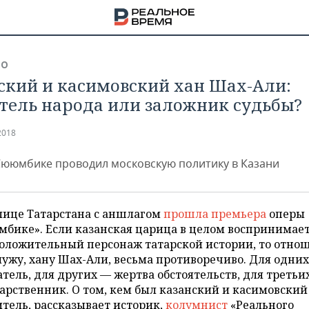
ВО
ский и касимовский хан Шах-Али:
тель народа или заложник судьбы?
2018
Сююмбике проводил московскую политику в Казани
лице Татарстана с аншлагом
прошла премьера
оперы
бике». Если казанская царица в целом воспринимае
положительный персонаж татарской истории, то отно
мужу, хану Шах-Али, весьма противоречиво. Для одних
НА
тель, для других — жертва обстоятельств, для третьи
арственник. О том, кем был казанский и касимовский
тель, рассказывает историк,
колумнист
«Реального