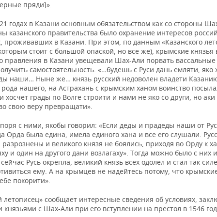
ерные пряди]».
1 годах в Казани основным обязательством как со стороны Шах
оны казанского правительства было охранение интересов росси
, проживавших в Казани. При этом, по данным «Казанского ле
которым стоит с большой опаской, но все же), крымские князья
го правления в Казани увещевали Шах-Али порвать вассальные 
олучить самостоятельность: «…будешь с Руси дань емляти, яко 
ды наши… Ныне же… князь русский недоволен владети Казани
рода нашего, на Астрахань с крымским ханом воинство посылал
и хосчет грады по Волге строити и нами не яко со други, но ак
 во свою веру превращати».
поря с ними, якобы говорил: «Если деды и прадеды наши от Ру
да Орда была едина, имела единого хана и все его слушали. Рус
 разрознены и великого князя не боялись, приходя во Орду к ха
яху и один на другого дани возлагаху». Тогда можно было с них 
 сейчас Русь окрепла, великий князь всех одолел и стал так силе
тивиться ему. А на крымцев не надейтесь потому, что крымски
себе покорити».
й летописец» сообщает интересные сведения об условиях, зак
 князьями с Шах-Али при его вступлении на престол в 1546 год