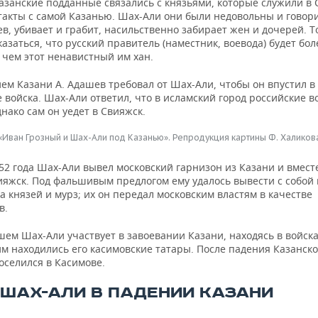
азанские подданные связались с князьями, которые служили в 
такты с самой Казанью. Шах-Али они были недовольны и говори
ев, убивает и грабит, насильственно забирает жен и дочерей. Т
казаться, что русский правитель (наместник, воевода) будет бол
 чем этот ненавистный им хан.
ем Казани А. Адашев требовал от Шах-Али, чтобы он впустил в
 войска. Шах-Али ответил, что в исламский город российские в
днако сам он уедет в Свияжск.
«Иван Грозный и Шах-Али под Казанью». Репродукция картины Ф. Халиков
52 года Шах-Али вывел московский гарнизон из Казани и вмест
ияжск. Под фальшивым предлогом ему удалось вывести с собой 
а князей и мурз; их он передал московским властям в качестве
в.
ем Шах-Али участвует в завоевании Казани, находясь в войска
им находились его касимовские татары. После падения Казанско
оселился в Касимове.
 ШАХ-АЛИ В ПАДЕНИИ КАЗАНИ