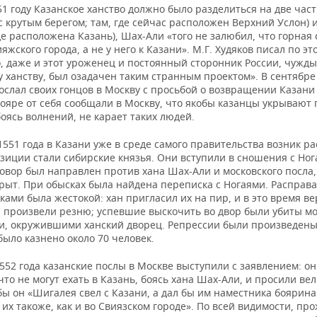
51 году Казанское ханство должно было разделиться на две час
с крутым берегом; там, где сейчас расположен Верхний Услон) 
де расположена Казань), Шах-Али «того не залюбил, что горная
ияжского города, а не у него к Казани». М.Г. Худяков писал по эт
, даже и этот уроженец и постоянный сторонник России, чужд
 ханству, был озадачен таким странным проектом». В сентябре
ослал своих гонцов в Москву с просьбой о возвращении Казани
ояре от себя сообщали в Москву, что якобы казанцы укрывают 
оясь волнений, не карает таких людей.
1551 года в Казани уже в среде самого правительства возник ра
зиции стали сибирские князья. Они вступили в сношения с Ног
овор был направлен против хана Шах-Али и московского посла,
рыт. При обысках была найдена переписка с Ногаями. Расправа
ами была жестокой: хан пригласил их на пир, и в это время в
я произвели резню; успевшие выскочить во двор были убиты м
и, окружившими ханский дворец. Репрессии были произведены
ыло казнено около 70 человек.
552 года казанские послы в Москве выступили с заявлением: о
что не могут ехать в Казань, боясь хана Шах-Али, и просили ве
бы он «Шигалея свел с Казани, а дал бы им наместника боярина 
их такоже, как и во Свиязском городе». По всей видимости, п