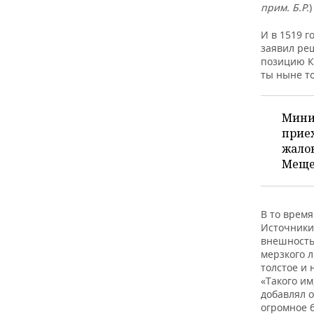
ВОДНЫЕ ВИДЫ СПОРТА
ОБРАЗОВАНИЕ
прим. Б.Р.
ХОККЕЙ С МЯЧОМ
ПРОИСШЕСТВИЯ
И в 1519 г
заявил реш
позицию К
ты ныне то
Миниа
приех
жалов
Мещер
В то время
Источники
внешностью
мерзкого л
толстое и 
«Такого им
добавлял о
огромное б