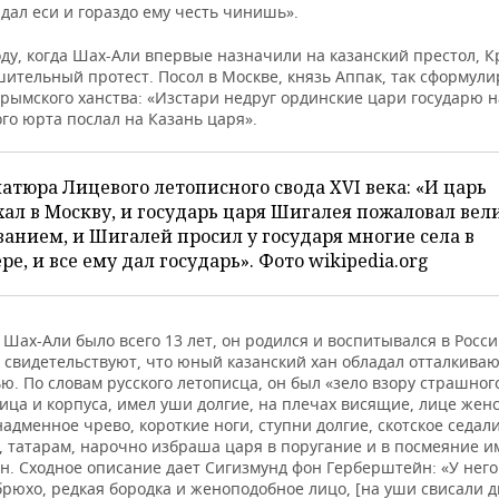
) дал еси и гораздо ему честь чинишь».
оду, когда Шах-Али впервые назначили на казанский престол, 
ительный протест. Посол в Москве, князь Аппак, так сформул
рымского ханства: «Изстари недруг ординские цари государю н
го юрта послал на Казань царя».
тюра Лицевого летописного свода XVI века: «И царь
ал в Москву, и государь царя Шигалея пожаловал ве
анием, и Шигалей просил у государя многие села в
е, и все ему дал государь». Фото wikipedia.org
 Шах-Али было всего 13 лет, он родился и воспитывался в Росси
 свидетельствуют, что юный казанский хан обладал отталкива
. По словам русского летописца, он был «зело взору страшног
ица и корпуса, имел уши долгие, на плечах висящие, лице женс
надменное чрево, короткие ноги, ступни долгие, скотское седали
, татарам, нарочно избраша царя в поругание и в посмеяние и
н. Сходное описание дает Сигизмунд фон Герберштейн: «У нег
рюхо, редкая бородка и женоподобное лицо, [на уши свисали д