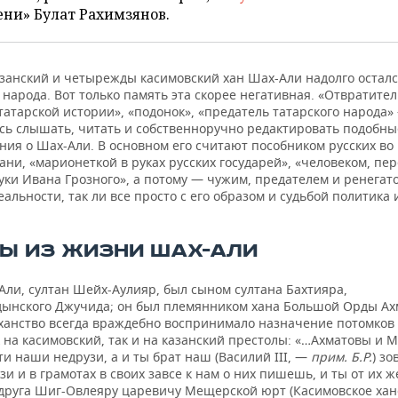
ни» Булат Рахимзянов.
занский и четырежды касимовский хан Шах-Али надолго осталс
 народа. Вот только память эта скорее негативная. «Отвратите
атарской истории», «подонок», «предатель татарского народа»
сь слышать, читать и собственноручно редактировать подобны
ния о Шах-Али. В основном его считают пособником русских во
ани, «марионеткой в руках русских государей», «человеком, п
уки Ивана Грозного», а потому — чужим, предателем и ренегат
еальности, так ли все просто с его образом и судьбой политика 
Ы ИЗ ЖИЗНИ ШАХ-АЛИ
Али, султан Шейх-Аулияр, был сыном султана Бахтияра,
ынского Джучида; он был племянником хана Большой Орды Ах
ханство всегда враждебно воспринимало назначение потомков
 на касимовский, так и на казанский престолы: «…Ахматовы и 
и наши недрузи, а и ты брат наш (Василий III, —
прим. Б.Р.
) з
зи и в грамотах в своих завсе к нам о них пишешь, и ты от их ж
друга Шиг-Овлеяру царевичу Мещерской юрт (Касимовское хан