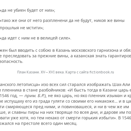
«да не убиен будет от них»;
«тако же они от него разпленени да не будут, никоя же вины
прошлыя не мстити»;
«да идет с ним не в велицей силе».
жен был вводить с собою в Казань московского гарнизона и обя
е преследовать за прежние вины, а казанская знать гарантиро
зопасность.
План Казани. XV—XVI века. Карта с сайта fictionbook.ru
анского летописца» изо всех сил старался изображать Шах-Али
пленника в стане разбойников: «И бысть тогда в Казани царь 
(1546 год, —
прим. Б.Р.
), не яко царь, но яко пленник изыман и к
не испущаху его из града гуляти со своими его никакоже… и в ц
сти смиряющеся пред ними, и повиновашеся, и ни в чем же им
ше, и славны пиры на них творяще по всея дни, и дарове им п
вати уже хотя, но тем некако от смерти горькия избыти». В 154
жался на престоле всего один месяц.