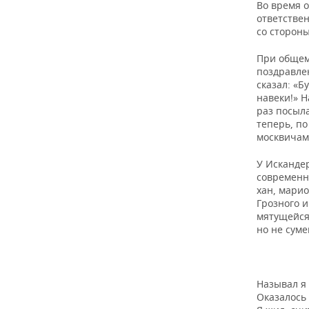
Во время о
ответстве
со стороны
При общем
поздравле
сказал: «Б
навеки!» Н
раз посыла
теперь, по
москвичам 
У Исканде
современн
хан, марио
Грозного и
мятущейся
но не сум
Называл я 
Оказалось 