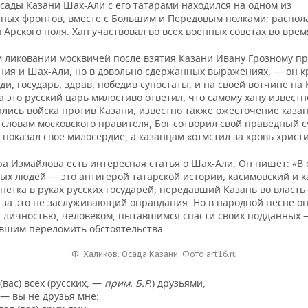
сады Казани Шах-Али с его татарами находился на одном из
нных фронтов, вместе с Большим и Передовым полками; распол
 Арского поля. Хан участвовал во всех военных советах во врем
 ликовании москвичей после взятия Казани Ивану Грозному пр
ния и Шах-Али, но в довольно сдержанных выражениях, — он к
уди, государь, здрав, победив супостаты, и на своей вотчине на
а это русский царь милостиво ответил, что самому хану известн
лись войска против Казани, известно также ожесточение казан
 словам московского правителя, Бог сотворил свой праведный 
показал свое милосердие, а казанцам «отмстил за кровь христ
ра Измайлова есть интересная статья о Шах-Али. Он пишет: «В
ых людей — это антигерой татарской истории, касимовский и к
нетка в руках русских государей, передавший Казань во власть
 за это не заслуживающий оправдания. Но в народной песне о
 личностью, человеком, пытавшимся спасти своих подданных —
евшим переломить обстоятельства.
Ф. Халиков. Осада Казани. Фото art16.ru
(вас) всех (русских, —
прим. Б.Р.
) друзьями,
— вы не друзья мне: