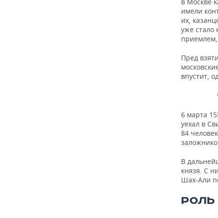
в Москве к
имели кон
их, казанц
уже стало 
приемлем,
Пред взяти
московские
впустит, о
6 марта 15
уехал в Св
84 человек
заложнико
В дальнейш
князя. С н
Шах-Али п
РОЛЬ