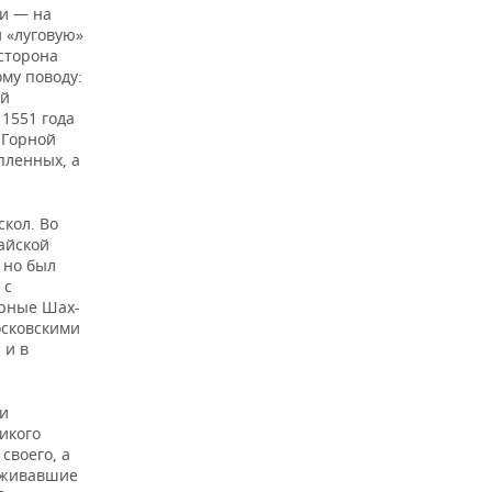
ти — на
и «луговую»
 сторона
ому поводу:
ый
 1551 года
 Горной
пленных, а
скол. Во
айской
 но был
 с
ерные Шах-
осковскими
 и в
ни
ликого
своего, а
роживавшие