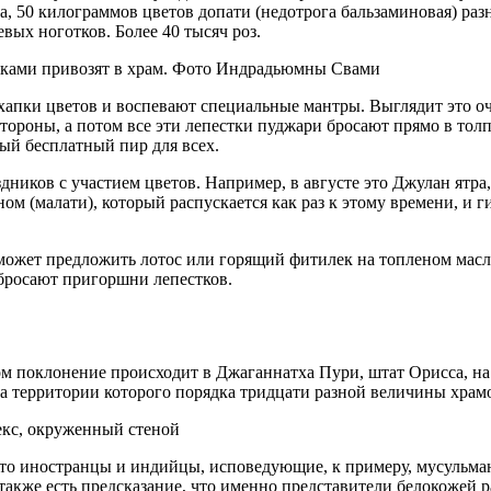
, 50 килограммов цветов допати (недотрога бальзаминовая) разн
вых ноготков. Более 40 тысяч роз.
стками привозят в храм. Фото Индрадьюмны Свами
охапки цветов и воспевают специальные мантры. Выглядит это о
стороны, а потом все эти лепестки пуджари бросают прямо в то
ный бесплатный пир для всех.
дников с участием цветов. Например, в августе это Джулан ятра
м (малати), который распускается как раз к этому времени, и 
может предложить лотос или горящий фитилек на топленом масле.
 бросают пригоршни лепестков.
м поклонение происходит в Джаганнатха Пури, штат Орисса, на
а территории которого порядка тридцати разной величины храм
кс, окруженный стеной
 что иностранцы и индийцы, исповедующие, к примеру, мусульма
 также есть предсказание, что именно представители белокожей