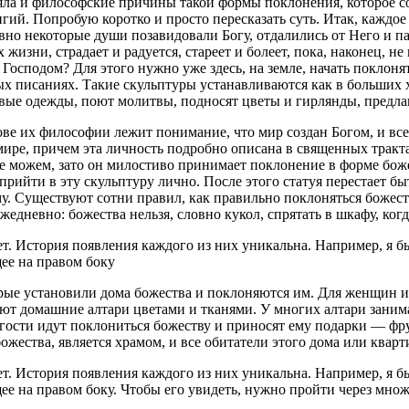
няла и философские причины такой формы поклонения, которое 
гий. Попробую коротко и просто пересказать суть. Итак, каждое
вно некоторые души позавидовали Богу, отдалились от Него и п
жизни, страдает и радуется, стареет и болеет, пока, наконец, н
Господом? Для этого нужно уже здесь, на земле, начать поклонят
ых писаниях. Такие скульптуры устанавливаются как в больших 
вые одежды, поют молитвы, подносят цветы и гирлянды, предла
ове их философии лежит понимание, что мир создан Богом, и все
мире, причем эта личность подробно описана в священных трактат
можем, зато он милостиво принимает поклонение в форме божес
ийти в эту скульптуру лично. После этого статуя перестает бы
у. Существуют сотни правил, как правильно поклоняться божест
едневно: божества нельзя, словно кукол, спрятать в шкафу, когда
ет. История появления каждого из них уникальна. Например, я 
ее на правом боку
орые установили дома божества и поклоняются им. Для женщин и
ают домашние алтари цветами и тканями. У многих алтари зани
 гости идут поклониться божеству и приносят ему подарки — фру
ь божества, является храмом, и все обитатели этого дома или ква
ет. История появления каждого из них уникальна. Например, я 
е на правом боку. Чтобы его увидеть, нужно пройти через множ