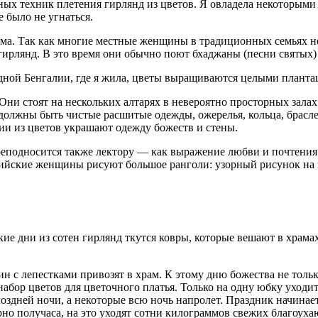
зных техник плетения гирлянд из цветов. Я овладела некоторыми
 было не угнаться.
ама. Так как многие местные женщины в традиционных семьях н
 гирлянд. В это время они обычно поют бхаджаны (песни святых
дной Бенгалии, где я жила, цветы выращиваются целыми планта
Они стоят на нескольких алтарях в невероятно просторных зала
 должны быть чистые расшитые одежды, ожерелья, кольца, брас
ии из цветов украшают одежду божеств и стены.
реподносится также лектору — как выражение любви и почтения
ийские женщины рисуют большое ранголи: узорный рисунок на з
кие дни из сотен гирлянд ткутся ковры, которые вешают в храма
н с лепестками привозят в храм. К этому дню божества не тольк
набор цветов для цветочного платья. Только на одну юбку уходи
поздней ночи, а некоторые всю ночь напролет. Праздник начинае
но получаса, на это уходят сотни килограммов свежих благоух