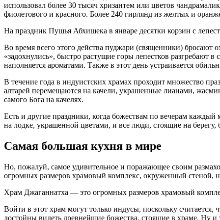
использовал более 30 тысяч хризантем или цветов чандрамалика
фиолетового и красного. Более 240 гирлянд из желтых и оранже
На праздник Пушья Абхишека в январе десятки корзин с лепе
Во время всего этого действа пуджари (священники) бросают 
«задохнулись», быстро растущие горы лепестков разгребают в 
наполняется ароматами. Также в этот день устраивается обиль
В течение года в индуистских храмах проходит множество праз
алтарей перемещаются на качели, украшенные лианами, жасмино
самого Бога на качелях.
Есть и другие праздники, когда божествам по вечерам каждый 
на лодке, украшенной цветами, и все люди, стоящие на берегу,
Самая большая кухня в мире
Но, пожалуй, самое удивительное и поражающее своим размахо
огромных размеров храмовый комплекс, окруженный стеной, н
Храм Джаганнатха — это огромных размеров храмовый компле
Войти в этот храм могут только индусы, поскольку считается,
достойны видеть древнейшие божества, стоящие в храме. Ну и