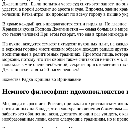
Джаганнатхи. Были попытки через суд снять этот запрет, но он
удается, а порой доходит до ареста и суда. Впрочем, здание х
колесниц Ратха-ятры: их провозят по всему городу в пышно у
В храме каждый день предлагаются сотни гирлянд. Но главное
Храмовая кухня Господа Джаганнатхи — самая большая в мире.
сто тысяч человек! При этом говорят, что еда в храме никогда 
На кухне находятся семьсот пятьдесят кухонных плит, на кажд
в верхнем горшке мистическим образом доходит раньше других.
воспитанные в религиозных традициях. При этом пища, которая
моркови, потому что эти овощи также считаются нечистыми. П
показалась мне очень необычной, секреты приготовления этих 
Джаганнатхи заняты 20 тысяч человек!
Божества Радха-Кришна во Вриндаване
Немного философии: идолопоклонство 
Мы, люди выросшие в России, привыкли к христианским иконам
воспитанных на Западе, что культура поклонения божествам — 
забрать это обвинение назад, достаточно один раз увидеть, с
необразованные люди, слепо следующие традициям, но и пред