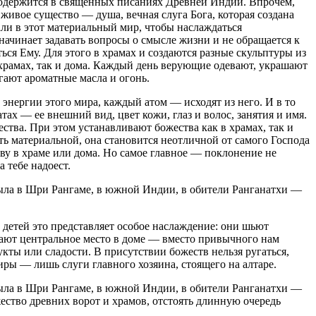
содержится в священных писаниях Древней Индии. Впрочем,
 живое существо — душа, вечная слуга Бога, которая создана
али в этот материальный мир, чтобы наслаждаться
е начинает задавать вопросы о смысле жизни и не обращается к
ься Ему. Для этого в храмах и создаются разные скульптуры из
храмах, так и дома. Каждый день верующие одевают, украшают
гают ароматные масла и огонь.
 энергии этого мира, каждый атом — исходят из него. И в то
ах — ее внешний вид, цвет кожи, глаз и волос, занятия и имя.
тва. При этом устанавливают божества как в храмах, так и
ть материальной, она становится неотличной от самого Господа
ву в храме или дома. Но самое главное — поклонение не
 тебе надоест.
была в Шри Рангаме, в южной Индии, в обители Ранганатхи —
 детей это представляет особое наслаждение: они шьют
мают центральное место в доме — вместо привычного нам
кты или сладости. В присутствии божеств нельзя ругаться,
ртиры — лишь слуги главного хозяина, стоящего на алтаре.
была в Шри Рангаме, в южной Индии, в обители Ранганатхи —
ество древних ворот и храмов, отстоять длинную очередь