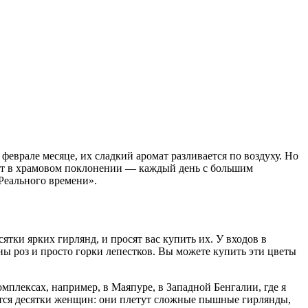
феврале месяце, их сладкий аромат разливается по воздуху. Но
ают в храмовом поклонении — каждый день с большим
Реального времени».
ятки ярких гирлянд, и просят вас купить их. У входов в
ы роз и просто горки лепестков. Вы можете купить эти цветы
плексах, например, в Маяпуре, в Западной Бенгалии, где я
ятся десятки женщин: они плетут сложные пышные гирлянды,