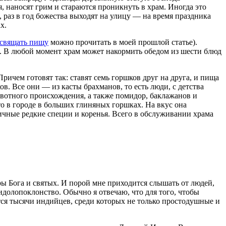
я, наносят грим и стараются проникнуть в храм. Иногда это
, раз в год божества выходят на улицу — на время праздника
х.
свящать пищу
можно прочитать в моей прошлой статье).
. В любой момент храм может накормить обедом из шести блюд
ичем готовят так: ставят семь горшков друг на друга, и пища
. Все они — из касты брахманов, то есть люди, с детства
ивотного происхождения, а также помидор, баклажанов и
о в городе в больших глиняных горшках. На вкус она
ичные редкие специи и коренья. Всего в обслуживании храма
ы Бога и святых. И порой мне приходится слышать от людей,
идолопоклонство. Обычно я отвечаю, что для того, чтобы
тся тысячи индийцев, среди которых не только простодушные и