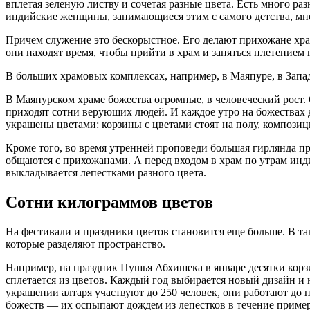
вплетая зеленую листву и сочетая разные цвета. Есть много ра
индийские женщины, занимающиеся этим с самого детства, мне
Причем служение это бескорыстное. Его делают прихожане хр
они находят время, чтобы прийти в храм и заняться плетением
В больших храмовых комплексах, например, в Маяпуре, в Запа
В Маяпурском храме божества огромные, в человеческий рост. 
приходят сотни верующих людей. И каждое утро на божествах
украшены цветами: корзины с цветами стоят на полу, композиц
Кроме того, во время утренней проповеди большая гирлянда п
общаются с прихожанами. А перед входом в храм по утрам инд
выкладывается лепестками разного цвета.
Сотни килограммов цветов
На фестивали и праздники цветов становится еще больше. В та
которые разделяют пространство.
Например, на праздник Пушья Абхишека в январе десятки корзи
сплетается из цветов. Каждый год выбирается новый дизайн и 
украшении алтаря участвуют до 250 человек, они работают до 
божеств — их оспыпают дождем из лепестков в течение пример