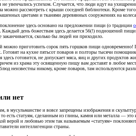
и не увенчались успехом. Случается, что люди идут на ухищрени
рама можно рассмотреть с крыши соседней библиотеки. Кроме того
крашенных цветами и тканями деревянных сооружениях на колеса
 поклонение здесь основано на предложении пищи (о традиции
о
 Каждый день божествам здесь делается 56(!) подношений пищи
не заканчивается, сколько бы людей ни приходило.
ой можно приготовить сорок пять горшков пищи одновременно! Пр
 Готовят на кухне пятьсот поваров и полторы тысячи помощников
 здесь готовится, не допускает мяса, яиц и других продуктов ж
ричем из храма эту освященную пищу вам доставят в любое мест
блюд неизвестны никому, кроме поваров, там используются разл
или нет
, в мусульманстве и вовсе запрещены изображения и скульптур
то есть статуям, сделанным из глины, камня или металла — это 
 какой верой и любовью этим так называемым «статуям» поклоняю
ставители интеллигенции страны.