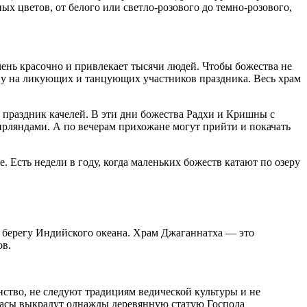
ых цветов, от белого или светло-розового до темно-розового,
чень красочно и привлекает тысячи людей. Чтобы божества не
лпу на ликующих и танцующих участников праздника. Весь храм
, праздник качелей. В эти дни божества Радхи и Кришны с
гирляндами. А по вечерам прихожане могут прийти и покачать
 Есть недели в году, когда маленьких божеств катают по озеру
 берегу Индийского океана. Храм Джаганнатха — это
ов.
нство, не следуют традициям ведической культуры и не
 расы выкрадут однажды деревянную статую Господа