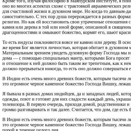
Кроме того, изучая философию в Маяпурском институте, я по
оно во многих аспектах схоже с трактовкой авраамических рели
для счастливой жизни в духовном мире. Но когда-то давным-да
самостоятельно. С тех пор душа перерождается в разных формах 
религии. Но как ей восстановить свои утраченные отношения с 
камня или дерева в той или иной форме, описанной в священн
драгоценностями и омывают божество, кормят его, шьют краси
То есть индусы поклоняются вовсе не камню или дереву. В осн
же время Бог является личностью, которая обитает в духовном 
Материальным зрением увидеть духовную форму Господа мы не 
дома — с помощью специальных мантр, которыми Бога просят пр
и отношение к ней должно быть таким же трепетным, как к нем
должно прерываться никогда, то есть оно должно совершаться еж
В Индии есть очень много древних божеств, которым тысячи л
это огромное черное каменное божество Господа Вишну, лежащ
Я бывала в разных домах индийцев, да и западных людей, кот
одежды, поют и готовят для них сладости каждый день, украш
телевизора. В первую очередь, приходя домой, родственники и
громко разговаривать и так далее. Считается, что дом, где ест
В Индии есть очень много древних божеств, которым тысячи л
это огромное черное каменное божество Господа Вишну, лежаще
порой в течение целого дня.