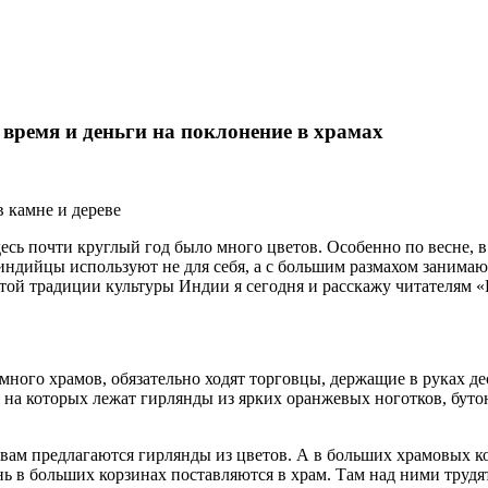
время и деньги на поклонение в храмах
в камне и дереве
сь почти круглый год было много цветов. Особенно по весне, в 
ы индийцы используют не для себя, а с большим размахом заним
той традиции культуры Индии я сегодня и расскажу читателям «
много храмов, обязательно ходят торговцы, держащие в руках дес
на которых лежат гирлянды из ярких оранжевых ноготков, бутон
ам предлагаются гирлянды из цветов. А в больших храмовых ком
 в больших корзинах поставляются в храм. Там над ними труд