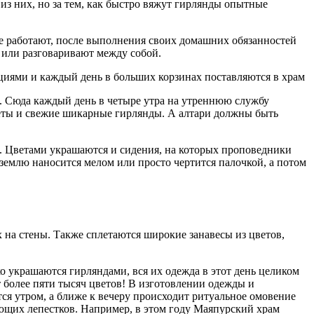
 из них, но за тем, как быстро вяжут гирлянды опытные
е работают, после выполнения своих домашних обязанностей
) или разговаривают между собой.
циями и каждый день в больших корзинах поставляются в храм
х. Сюда каждый день в четыре утра на утреннюю службу
леты и свежие шикарные гирлянды. А алтари должны быть
. Цветами украшаются и сидения, на которых проповедники
емлю наносится мелом или просто чертится палочкой, а потом
х на стены. Также сплетаются широкие занавесы из цветов,
о украшаются гирляндами, вся их одежда в этот день целиком
т более пяти тысяч цветов! В изготовлении одежды и
тся утром, а ближе к вечеру происходит ритуальное омовение
ающих лепестков. Например, в этом году Маяпурский храм