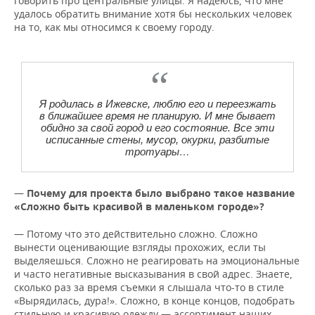
говорить про центральные улицы. Я надеюсь, что мне
удалось обратить внимание хотя бы нескольких человек
на то, как мы относимся к своему городу.
Я родилась в Ижевске, люблю его и переезжать
в ближайшее время не планирую. И мне бывает
обидно за свой город и его состояние. Все эти
исписанные стены, мусор, окурки, разбитые
тротуары…
—
Почему для проекта было выбрано такое название
«Сложно быть красивой в маленьком городе»?
— Потому что это действительно сложно. Сложно
вынести оценивающие взгляды прохожих, если ты
выделяешься. Сложно не реагировать на эмоциональные
и часто негативные высказывания в свой адрес. Знаете,
сколько раз за время съемки я слышала что-то в стиле
«Вырядилась, дура!». Сложно, в конце концов, подобрать
стильную и красивую одежду — ассортимент наших