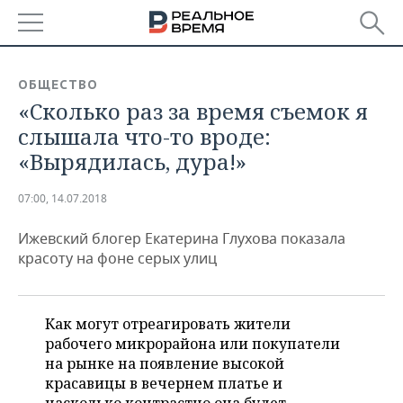
РЕГИОНЫ
ОБЩЕСТВО
«Сколько раз за время съемок я
БАШКОРТОСТАН
НОВОСТИ
слышала что-то вроде:
ТАТАРСТАН
АНАЛИТИКА
«Вырядилась, дура!»
УДМУРТИЯ
НОВОСТИ АНАЛИТИКИ
ЭКОНОМИКА
07:00, 14.07.2018
ДЕКЛАРАЦИИ О ДОХОДАХ
НОВОСТИ ЭКОНОМИКИ
ПРОМЫШЛЕННОСТЬ
Ижевский блогер Екатерина Глухова показала
красоту на фоне серых улиц
КОРОЛИ ГОСЗАКАЗА ПФО
ФИНАНСЫ
НОВОСТИ
НЕДВИЖИМОСТЬ
ПРОМЫШЛЕННОСТИ
ВУЗЫ ТАТАРСТАНА
БАНКИ
НОВОСТИ НЕДВИЖИМОСТИ
АВТО
Как могут отреагировать жители
АГРОПРОМ
рабочего микрорайона или покупатели
КОМУ ПРИНАДЛЕЖАТ
БЮДЖЕТ
НОВОСТИ АВТО
БИЗНЕС
на рынке на появление высокой
ТОРГОВЫЕ ЦЕНТРЫ
МАШИНОСТРОЕНИЕ
ТАТАРСТАНА
красавицы в вечернем платье и
ИНВЕСТИЦИИ
НОВОСТИ БИЗНЕСА
ТЕХНОЛОГИИ