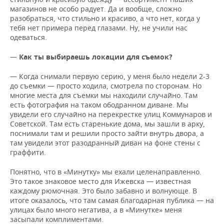
магазинов не особо радует. Да и вообще, сложно
разобраться, что стильно и красиво, а что нет, когда у
тебя нет примера перед глазами. Ну, не учили нас
одеваться.
—
Как ты выбираешь локации для съемок?
— Когда снимали первую серию, у меня было недели 2-3
до съемки — просто ходила, смотрела по сторонам. Но
многие места для съемки мы находили случайно. Там
есть фотография на таком ободранном диване. Мы
увидели его случайно на перекрестке улиц Коммунаров и
Советской. Там есть старенькие дома, мы зашли в арку,
поснимали там и решили просто зайти внутрь двора, а
там увидели этот разодранный диван на фоне стены с
граффити.
Понятно, что в «Минутку» мы ехали целенаправленно.
Это такое знаковое место для Ижевска — известная
каждому рюмочная. Это было забавно и волнующе. В
итоге оказалось, что там самая благодарная публика — на
улицах было много негатива, а в «Минутке» меня
засыпали комплиментами.