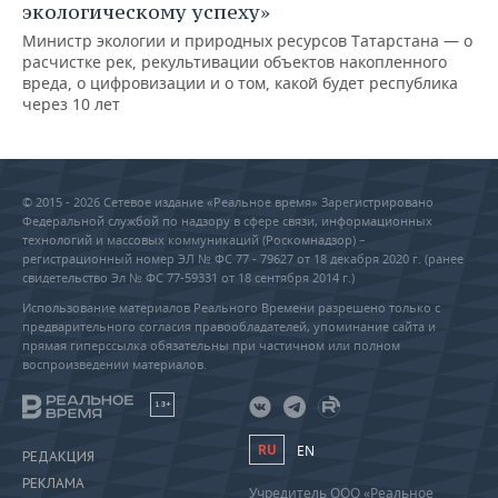
экологическому успеху»
Министр экологии и природных ресурсов Татарстана — о
расчистке рек, рекультивации объектов накопленного
вреда, о цифровизации и о том, какой будет республика
через 10 лет
© 2015 - 2026 Сетевое издание «Реальное время» Зарегистрировано
Федеральной службой по надзору в сфере связи, информационных
технологий и массовых коммуникаций (Роскомнадзор) –
регистрационный номер ЭЛ № ФС 77 - 79627 от 18 декабря 2020 г. (ранее
свидетельство Эл № ФС 77-59331 от 18 сентября 2014 г.)
Использование материалов Реального Времени разрешено только с
предварительного согласия правообладателей, упоминание сайта и
прямая гиперссылка обязательны при частичном или полном
воспроизведении материалов.
18+
RU
EN
РЕДАКЦИЯ
РЕКЛАМА
Учредитель ООО «Реальное