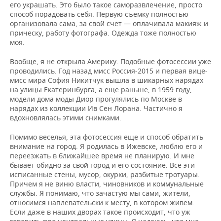
ВОДНЫЕ ВИДЫ СПОРТА
ОБРАЗОВАНИЕ
его украшать. Это было такое саморазвлечение, просто
способ порадовать себя. Первую съемку полностью
организовала сама, за свой счет — оплачивала макияж и
ХОККЕЙ С МЯЧОМ
ПРОИСШЕСТВИЯ
прическу, работу фотографа. Одежда тоже полностью
моя.
Вообще, я не открыла Америку. Подобные фотосессии уже
проводились. Год назад мисс Россия-2015 и первая вице-
мисс мира София Никитчук вышла в шикарных нарядах
на улицы Екатеринбурга, а еще раньше, в 1959 году,
модели дома моды Диор прогулялись по Москве в
нарядах из коллекции Ив Сен Лорана. Частично я
вдохновлялась этими снимками.
Помимо веселья, эта фотосессия еще и способ обратить
внимание на город. Я родилась в Ижевске, люблю его и
переезжать в ближайшее время не планирую. И мне
бывает обидно за свой город и его состояние. Все эти
исписанные стены, мусор, окурки, разбитые тротуары.
Причем я не виню власти, чиновников и коммунальные
службы. Я понимаю, что зачастую мы сами, жители,
относимся наплевательски к месту, в котором живем.
Если даже в наших дворах такое происходит, что уж