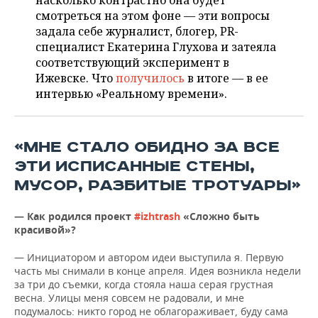
насколько контрастно она будет
НЕФТЕХИМИЯ
смотреться на этом фоне — эти вопросы
РОЗНИЧНАЯ ТОРГОВЛЯ
НОВОСТИ ТЕХНОЛОГИЙ
МЕРОПРИЯТИЯ
задала себе журналист, блогер, PR-
НЕФТЬ
специалист Екатерина Глухова и затеяла
ТРАНСПОРТ
IT
НОВОСТИ МЕРОПРИЯТИЙ
СПОРТ
соответствующий эксперимент в
ОПК
Ижевске. Что
получилось
в итоге — в ее
УСЛУГИ
МЕДИА
ВЫЕЗДНАЯ РЕДАКЦИЯ
НОВОСТИ СПОРТА
ОБЩЕСТВО
интервью «Реальному времени».
ЭНЕРГЕТИКА
ТЕЛЕКОММУНИКАЦИИ
БИЗНЕС-БРАНЧИ
ФУТБОЛ
НОВОСТИ ОБЩЕСТВА
ФОТОГАЛЕРЕЯ
«МНЕ СТАЛО ОБИДНО ЗА ВСЕ
ONLINE-КОНФЕРЕНЦИИ
ХОККЕЙ
ВЛАСТЬ
СЮЖЕТЫ
ЭТИ ИСПИСАННЫЕ СТЕНЫ,
МУСОР, РАЗБИТЫЕ ТРОТУАРЫ»
ОТКРЫТАЯ ЛЕКЦИЯ
БАСКЕТБОЛ
ИНФРАСТРУКТУРА
СПРАВОЧНИК
— Как родился проект
#izhtrash
«Сложно быть
ВОЛЕЙБОЛ
ИСТОРИЯ
СПИСОК ПЕРСОН
ПОЛНАЯ ВЕРСИЯ
красивой»?
КИБЕРСПОРТ
КУЛЬТУРА
СПИСОК КОМПАНИЙ
— Инициатором и автором идеи выступила я. Первую
часть мы снимали в конце апреля. Идея возникла недели
за три до съемки, когда стояла наша серая грустная
ФИГУРНОЕ КАТАНИЕ
МЕДИЦИНА
весна. Улицы меня совсем не радовали, и мне
подумалось: никто город не облагораживает, буду сама