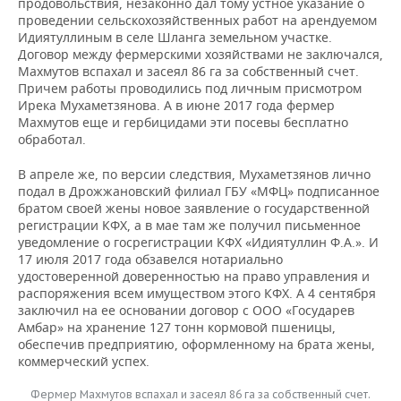
продовольствия, незаконно дал тому устное указание о
проведении сельскохозяйственных работ на арендуемом
Идиятуллиным в селе Шланга земельном участке.
Договор между фермерскими хозяйствами не заключался,
Махмутов вспахал и засеял 86 га за собственный счет.
Причем работы проводились под личным присмотром
Ирека Мухаметзянова. А в июне 2017 года фермер
Махмутов еще и гербицидами эти посевы бесплатно
обработал.
В апреле же, по версии следствия, Мухаметзянов лично
подал в Дрожжановский филиал ГБУ «МФЦ» подписанное
братом своей жены новое заявление о государственной
регистрации КФХ, а в мае там же получил письменное
уведомление о госрегистрации КФХ «Идиятуллин Ф.А.». И
17 июля 2017 года обзавелся нотариально
удостоверенной доверенностью на право управления и
распоряжения всем имуществом этого КФХ. А 4 сентября
заключил на ее основании договор с ООО «Государев
Амбар» на хранение 127 тонн кормовой пшеницы,
обеспечив предприятию, оформленному на брата жены,
коммерческий успех.
Фермер Махмутов вспахал и засеял 86 га за собственный счет.