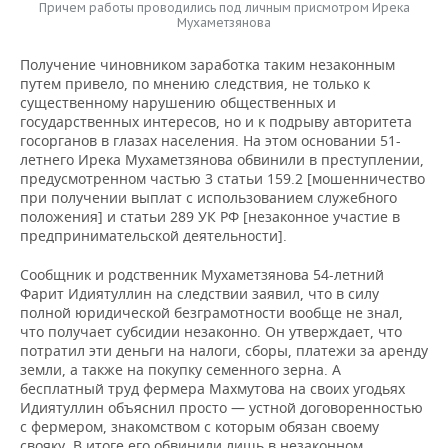
Причем работы проводились под личным присмотром Ирека
Мухаметзянова
Получение чиновником заработка таким незаконным
путем привело, по мнению следствия, не только к
существенному нарушению общественных и
государственных интересов, но и к подрыву авторитета
госорганов в глазах населения. На этом основании 51-
летнего Ирека Мухаметзянова обвинили в преступлении,
предусмотренном частью 3 статьи 159.2 [мошенничество
при получении выплат с использованием служебного
положения] и статьи 289 УК РФ [незаконное участие в
предпринимательской деятельности].
Сообщник и родственник Мухаметзянова 54-летний
Фарит Идиятуллин на следствии заявил, что в силу
полной юридической безграмотности вообще не знал,
что получает субсидии незаконно. Он утверждает, что
потратил эти деньги на налоги, сборы, платежи за аренду
земли, а также на покупку семенного зерна. А
бесплатный труд фермера Махмутова на своих угодьях
Идиятуллин объяснил просто — устной договоренностью
с фермером, знакомством с которым обязан своему
свояку. В итоге его обвинили лишь в незаконном