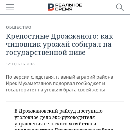
РЕГИОНЫ
ОБЩЕСТВО
Крепостные Дрожжаного: как
БАШКОРТОСТАН
НОВОСТИ
чиновник урожай собирал на
ТАТАРСТАН
АНАЛИТИКА
государственной ниве
УДМУРТИЯ
НОВОСТИ АНАЛИТИКИ
ЭКОНОМИКА
12:00, 02.07.2018
ДЕКЛАРАЦИИ О ДОХОДАХ
НОВОСТИ ЭКОНОМИКИ
ПРОМЫШЛЕННОСТЬ
По версии следствия, главный аграрий района
Ирек Мухаметзянов подорвал госбюджет и
КОРОЛИ ГОСЗАКАЗА ПФО
ФИНАНСЫ
НОВОСТИ
НЕДВИЖИМОСТЬ
госавторитет на угодьях брата своей жены
ПРОМЫШЛЕННОСТИ
ВУЗЫ ТАТАРСТАНА
БАНКИ
НОВОСТИ НЕДВИЖИМОСТИ
АВТО
АГРОПРОМ
В Дрожжановский райсуд поступило
КОМУ ПРИНАДЛЕЖАТ
БЮДЖЕТ
НОВОСТИ АВТО
БИЗНЕС
уголовное дело экс-руководителя
ТОРГОВЫЕ ЦЕНТРЫ
МАШИНОСТРОЕНИЕ
ТАТАРСТАНА
управления сельского хозяйства и
ИНВЕСТИЦИИ
НОВОСТИ БИЗНЕСА
ТЕХНОЛОГИИ