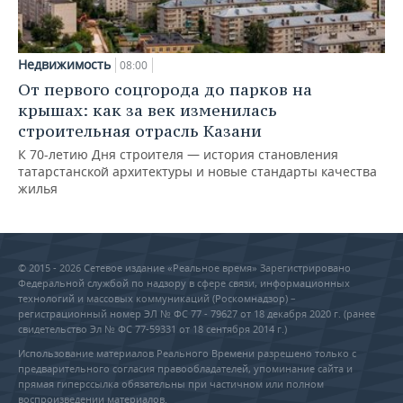
Недвижимость
08:00
От первого соцгорода до парков на
крышах: как за век изменилась
строительная отрасль Казани
К 70-летию Дня строителя — история становления
татарстанской архитектуры и новые стандарты качества
жилья
© 2015 - 2026 Сетевое издание «Реальное время» Зарегистрировано
Федеральной службой по надзору в сфере связи, информационных
технологий и массовых коммуникаций (Роскомнадзор) –
регистрационный номер ЭЛ № ФС 77 - 79627 от 18 декабря 2020 г. (ранее
свидетельство Эл № ФС 77-59331 от 18 сентября 2014 г.)
Использование материалов Реального Времени разрешено только с
предварительного согласия правообладателей, упоминание сайта и
прямая гиперссылка обязательны при частичном или полном
воспроизведении материалов.