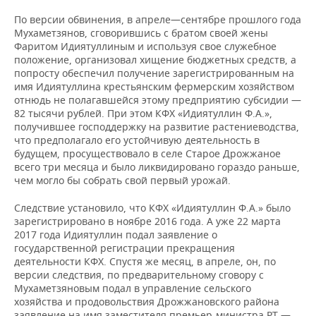
ВОДНЫЕ ВИДЫ СПОРТА
ОБРАЗОВАНИЕ
По версии обвинения, в апреле—сентябре прошлого года
Мухаметзянов, сговорившись с братом своей жены
ХОККЕЙ С МЯЧОМ
ПРОИСШЕСТВИЯ
Фаритом Идиятуллиным и используя свое служебное
положение, организовал хищение бюджетных средств, а
попросту обеспечил получение зарегистрированным на
имя Идиятуллина крестьянским фермерским хозяйством
отнюдь не полагавшейся этому предприятию субсидии —
82 тысячи рублей. При этом КФХ «Идиятуллин Ф.А.»,
получившее господдержку на развитие растениеводства,
что предполагало его устойчивую деятельность в
будущем, просуществовало в селе Старое Дрожжаное
всего три месяца и было ликвидировано гораздо раньше,
чем могло бы собрать свой первый урожай.
Следствие установило, что КФХ «Идиятуллин Ф.А.» было
зарегистрировано в ноябре 2016 года. А уже 22 марта
2017 года Идиятуллин подал заявление о
государственной регистрации прекращения
деятельности КФХ. Спустя же месяц, в апреле, он, по
версии следствия, по предварительному сговору с
Мухаметзяновым подал в управление сельского
хозяйства и продовольствия Дрожжановского района
заявление на имя заместителя премьер-министра РТ —