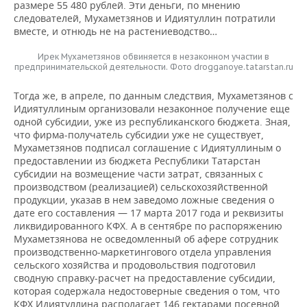
размере 55 480 рублей. Эти деньги, по мнению
следователей, Мухаметзянов и Идиятуллин потратили
вместе, и отнюдь не на растениеводство…
Ирек Мухаметзянов обвиняется в незаконном участии в
предпринимательской деятельности. Фото drogganoye.tatarstan.ru
Тогда же, в апреле, по данным следствия, Мухаметзянов с
Идиятуллиным организовали незаконное получение еще
одной субсидии, уже из республиканского бюджета. Зная,
что фирма-получатель субсидии уже не существует,
Мухаметзянов подписал соглашение с Идиятуллиным о
предоставлении из бюджета Республики Татарстан
субсидии на возмещение части затрат, связанных с
производством (реализацией) сельскохозяйственной
продукции, указав в нем заведомо ложные сведения о
дате его составления — 17 марта 2017 года и реквизиты
ликвидированного КФХ. А в сентябре по распоряжению
Мухаметзянова не осведомленный об афере сотрудник
производственно-маркетингового отдела управления
сельского хозяйства и продовольствия подготовил
сводную справку-расчет на предоставление субсидии,
которая содержала недостоверные сведения о том, что
КФХ Идиятуллина располагает 146 гектарами посевной