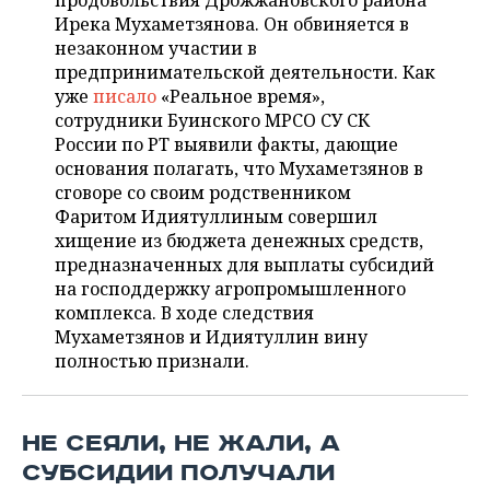
продовольствия Дрожжановского района
НЕФТЕХИМИЯ
Ирека Мухаметзянова. Он обвиняется в
РОЗНИЧНАЯ ТОРГОВЛЯ
НОВОСТИ ТЕХНОЛОГИЙ
МЕРОПРИЯТИЯ
незаконном участии в
НЕФТЬ
предпринимательской деятельности. Как
ТРАНСПОРТ
IT
НОВОСТИ МЕРОПРИЯТИЙ
СПОРТ
уже
писало
«Реальное время»,
ОПК
сотрудники Буинского МРСО СУ СК
УСЛУГИ
МЕДИА
ВЫЕЗДНАЯ РЕДАКЦИЯ
НОВОСТИ СПОРТА
ОБЩЕСТВО
России по РТ выявили факты, дающие
ЭНЕРГЕТИКА
основания полагать, что Мухаметзянов в
ТЕЛЕКОММУНИКАЦИИ
БИЗНЕС-БРАНЧИ
ФУТБОЛ
НОВОСТИ ОБЩЕСТВА
сговоре со своим родственником
ФОТОГАЛЕРЕЯ
Фаритом Идиятуллиным совершил
хищение из бюджета денежных средств,
ONLINE-КОНФЕРЕНЦИИ
ХОККЕЙ
ВЛАСТЬ
СЮЖЕТЫ
предназначенных для выплаты субсидий
на господдержку агропромышленного
ОТКРЫТАЯ ЛЕКЦИЯ
БАСКЕТБОЛ
ИНФРАСТРУКТУРА
СПРАВОЧНИК
комплекса. В ходе следствия
Мухаметзянов и Идиятуллин вину
ВОЛЕЙБОЛ
ИСТОРИЯ
СПИСОК ПЕРСОН
ПОЛНАЯ ВЕРСИЯ
полностью признали.
КИБЕРСПОРТ
КУЛЬТУРА
СПИСОК КОМПАНИЙ
НЕ СЕЯЛИ, НЕ ЖАЛИ, А
ФИГУРНОЕ КАТАНИЕ
МЕДИЦИНА
СУБСИДИИ ПОЛУЧАЛИ