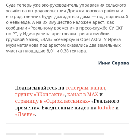
Суда теперь уже экс-руководитель управления сельского
хозяйства и продовольствия Дрожжановского района и
его родственник будут дожидаться дома — под подпиской
о невыезде. А на их имущество наложен арест. Как
сообщили «Реальному времени» в пресс-службе СУ СКР
по РТ, у Идиятуллина арестовали три автомобиля —
грузовой Уазик, «ВАЗ»-«семерку» и Оpel Аstra. У Ирека
Мухаметзянова под арестом оказались два земельных
участка площадью 8,01 и 0,38 гектара.
Инна Серова
Подписывайтесь на
телеграм-канал
,
группу «ВКонтакте»
,
канал в MAX
и
страницу в «Одноклассниках»
«Реального
времени». Ежедневные видео на
Rutube
и
«Дзене»
.