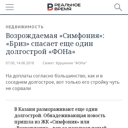
РЕГИОНЫ
НЕДВИЖИМОСТЬ
Возрождаемая «Симфония»:
БАШКОРТОСТАН
НОВОСТИ
«Бриз» спасает еще один
ТАТАРСТАН
АНАЛИТИКА
долгострой «ФОНа»
УДМУРТИЯ
НОВОСТИ АНАЛИТИКИ
ЭКОНОМИКА
07:00, 14.06.2018
Сюжет:
Крушение "ФОНа"
ДЕКЛАРАЦИИ О ДОХОДАХ
НОВОСТИ ЭКОНОМИКИ
ПРОМЫШЛЕННОСТЬ
На доплаты согласно большинство, как и в
соседнем долгострое, вот только его стройку чуть
КОРОЛИ ГОСЗАКАЗА ПФО
ФИНАНСЫ
НОВОСТИ
НЕДВИЖИМОСТЬ
не сорвали
ПРОМЫШЛЕННОСТИ
ВУЗЫ ТАТАРСТАНА
БАНКИ
НОВОСТИ НЕДВИЖИМОСТИ
АВТО
АГРОПРОМ
В Казани размораживают еще один
КОМУ ПРИНАДЛЕЖАТ
БЮДЖЕТ
НОВОСТИ АВТО
БИЗНЕС
долгострой. Обнадеживающая новость
ТОРГОВЫЕ ЦЕНТРЫ
МАШИНОСТРОЕНИЕ
ТАТАРСТАНА
пришла из ЖК «Симфония» или
ИНВЕСТИЦИИ
НОВОСТИ БИЗНЕСА
ТЕХНОЛОГИИ