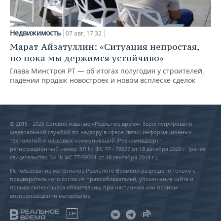
Недвижимость
07 авг, 17:32
Марат Айзатуллин: «Ситуация непростая,
но пока мы держимся устойчиво»
Глава Минстроя РТ — об итогах полугодия у строителей,
падении продаж новостроек и новом всплеске сделок
© 2015 - 2026 Сетевое издание «Реальное время» Зарегистрировано
Федеральной службой по надзору в сфере связи, информационных
технологий и массовых коммуникаций (Роскомнадзор) –
регистрационный номер ЭЛ № ФС 77 - 79627 от 18 декабря 2020 г. (ранее
свидетельство Эл № ФС 77-59331 от 18 сентября 2014 г.)
Использование материалов Реального Времени разрешено только с
предварительного согласия правообладателей, упоминание сайта и
прямая гиперссылка обязательны при частичном или полном
воспроизведении материалов.
18+