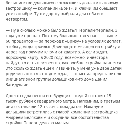
ВОДНЫЕ ВИДЫ СПОРТА
ОБРАЗОВАНИЕ
большинство дольщиков согласились доплатить новому
застройщику — компании «Бриз», и ключи им обещают
уже в ноябре. Ту же дорогу выбрали для себя и в
ХОККЕЙ С МЯЧОМ
ПРОИСШЕСТВИЯ
четвертом.
— Ну а сколько можно было ждать?! Терпели-терпели, 3
года уже прошло. Поэтому большинство у нас — свыше
60 процентов — за переход к «Бризу» на условиях доплат,
чтобы дом достроился. Двенадцать месяцев на стройку и
через год получим ключи от квартир. А если ждать
дорожную карту, в 2020 году, возможно, инвестора
найдут, то есть неизвестно, как вообще стройка начнется.
Это сколько ждать еще?! Извините, у меня уже двое детей
родились пока я этот дом ждал, — пояснил представитель
инициативной группы дольщиков 4-го дома Данил
Загидуллин.
Доплаты для него и его будущих соседей составят 15
тысяч рублей с квадратного метра. Напомним, в третьем
они составляли 12 тысяч с «квадрата». Накануне
дольщики встретились с главой компании застройщика
Андреем Беляковым и обсудили все обстоятельства
стройки. Теперь дело за малым.