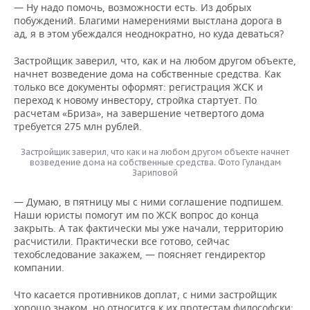
— Ну надо помочь, возможности есть. Из добрых
побуждений. Благими намерениями выстлана дорога в
ад, я в этом убеждался неоднократно, но куда деваться?
Застройщик заверил, что, как и на любом другом объекте,
начнет возведение дома на собственные средства. Как
только все документы оформят: регистрация ЖСК и
переход к новому инвестору, стройка стартует. По
расчетам «Бриза», на завершение четвертого дома
требуется 275 млн рублей.
Застройщик заверил, что как и на любом другом объекте начнет
возведение дома на собственные средства. Фото Гуландам
Зариповой
— Думаю, в пятницу мы с ними соглашение подпишем.
Наши юристы помогут им по ЖСК вопрос до конца
закрыть. А так фактически мы уже начали, территорию
расчистили. Практически все готово, сейчас
техобследование закажем, — поясняет гендиректор
компании.
Что касается противников доплат, с ними застройщик
хорошо знаком, но относится к их протестам философски: