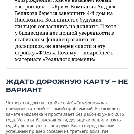
«Возрождение», как ее называет новый
НЕФТЕХИМИЯ
застройщик — «Бриз». Компания Андрея
РОЗНИЧНАЯ ТОРГОВЛЯ
НОВОСТИ ТЕХНОЛОГИЙ
МЕРОПРИЯТИЯ
Белякова берется завершить 4-й дом на
НЕФТЬ
Павлюхина. Большинство будущих
ТРАНСПОРТ
IT
НОВОСТИ МЕРОПРИЯТИЙ
СПОРТ
жильцов согласились на доплаты. И хотя
ОПК
у бизнесмена нет полной уверенности в
УСЛУГИ
МЕДИА
ВЫЕЗДНАЯ РЕДАКЦИЯ
НОВОСТИ СПОРТА
ОБЩЕСТВО
стабильном финансировании от
ЭНЕРГЕТИКА
дольщиков, он намерен спасти и эту
ТЕЛЕКОММУНИКАЦИИ
БИЗНЕС-БРАНЧИ
ФУТБОЛ
НОВОСТИ ОБЩЕСТВА
стройку «ФОНа». Почему — подробнее в
ФОТОГАЛЕРЕЯ
материале «Реального времени».
ONLINE-КОНФЕРЕНЦИИ
ХОККЕЙ
ВЛАСТЬ
СЮЖЕТЫ
ОТКРЫТАЯ ЛЕКЦИЯ
БАСКЕТБОЛ
ИНФРАСТРУКТУРА
СПРАВОЧНИК
ЖДАТЬ ДОРОЖНУЮ КАРТУ — НЕ
ВАРИАНТ
ВОЛЕЙБОЛ
ИСТОРИЯ
СПИСОК ПЕРСОН
ПОЛНАЯ ВЕРСИЯ
Четвертый дом на стройке в ЖК «Симфония» как
КИБЕРСПОРТ
КУЛЬТУРА
СПИСОК КОМПАНИЙ
наименее готовый — самый проблемный. Его «скелет»
заметен издалека и простаивает без рабочих уже с 2015
года. Устав от безысходности, дольщики решили взять
ФИГУРНОЕ КАТАНИЕ
МЕДИЦИНА
судьбу долгостроя в свои руки. Благо перед глазами
успешный пример соседей из третьего дома, где