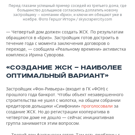
Перед глазами успешный пример соседей из третьего дома, где
большинство дольщиков согласились доплатить новому
застройщику — компании «Бриз», и ключи им обещают уже в
ноябре. Фото Герцог Игторн / skyscrapercity.com
— Четвертый дом должен создать ЖСК. По результатам
обращаются в «Бриз». Застройщик готов достроить в
течение года с момента заключения договоров о
переходе, — сообщила «Реальному времени» активистка
комплекса Ирина Суворова.
«СОЗДАНИЕ ЖСК — НАИБОЛЕЕ
ОПТИМАЛЬНЫЙ ВАРИАНТ»
Застройщик «Фон-Ривьера» (входит в ГК «ФОН) с
прошлого года банкрот. Чтобы объект незавершенного
строительства не ушел с молотка, на общем собрании
кредиторов дольщики «Симфонии»
проголосовали
за
создание ЖСК. Но до регистрации кооператива в
четвертом доме не дошло — сейчас инициативная
группа занимается этим вопросом.
— Третий дом фактически готов. Там есть проблемы с