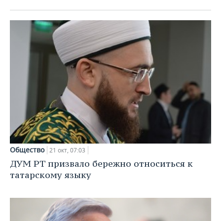
ВОДНЫЕ ВИДЫ СПОРТА
ОБРАЗОВАНИЕ
ХОККЕЙ С МЯЧОМ
ПРОИСШЕСТВИЯ
Общество
21 окт, 07:03
ДУМ РТ призвало бережно относиться к
татарскому языку