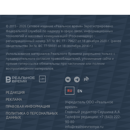
© 2015 - 2026 Сетевое издание «Реальное время» Зарегистрировано
Федеральной службой по надзору в сфере связи, информационных
технологий и массовых коммуникаций (Роскомнадзор) –
регистрационный номер ЭЛ № ФС 77 - 79627 от 18 декабря 2020 г. (ранее
свидетельство Эл № ФС 77-59331 от 18 сентября 2014 г.)
Использование материалов Реального Времени разрешено только с
предварительного согласия правообладателей, упоминание сайта и
прямая гиперссылка обязательны при частичном или полном
воспроизведении материалов.
18+
RU
EN
РЕДАКЦИЯ
РЕКЛАМА
Учредитель ООО «Реальное
ПРАВОВАЯ ИНФОРМАЦИЯ
время»
Главный редактор Саушина А.А.
ПОЛИТИКА О ПЕРСОНАЛЬНЫХ
Телефон редакции: +7 (843) 222-
ДАННЫХ
90-80
info@realnoevremya.ru