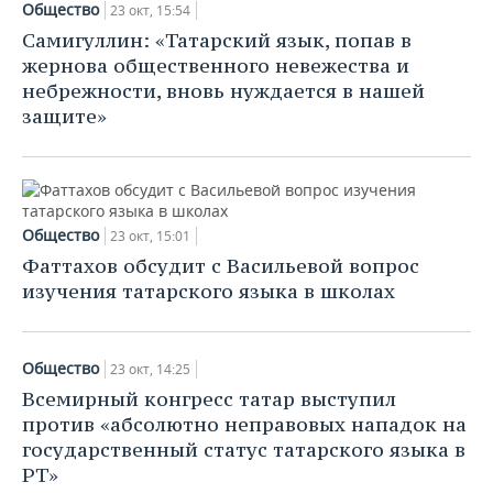
НЕФТЕХИМИЯ
Общество
23 окт, 15:54
Самигуллин: «Татарский язык, попав в
РОЗНИЧНАЯ ТОРГОВЛЯ
НОВОСТИ ТЕХНОЛОГИЙ
МЕРОПРИЯТИЯ
НЕФТЬ
жернова общественного невежества и
небрежности, вновь нуждается в нашей
ТРАНСПОРТ
IT
НОВОСТИ МЕРОПРИЯТИЙ
СПОРТ
ОПК
защите»
УСЛУГИ
МЕДИА
ВЫЕЗДНАЯ РЕДАКЦИЯ
НОВОСТИ СПОРТА
ОБЩЕСТВО
ЭНЕРГЕТИКА
ТЕЛЕКОММУНИКАЦИИ
БИЗНЕС-БРАНЧИ
ФУТБОЛ
НОВОСТИ ОБЩЕСТВА
ФОТОГАЛЕРЕЯ
Общество
23 окт, 15:01
ONLINE-КОНФЕРЕНЦИИ
ХОККЕЙ
ВЛАСТЬ
СЮЖЕТЫ
Фаттахов обсудит с Васильевой вопрос
изучения татарского языка в школах
ОТКРЫТАЯ ЛЕКЦИЯ
БАСКЕТБОЛ
ИНФРАСТРУКТУРА
СПРАВОЧНИК
ВОЛЕЙБОЛ
ИСТОРИЯ
СПИСОК ПЕРСОН
ПОЛНАЯ ВЕРСИЯ
Общество
23 окт, 14:25
КИБЕРСПОРТ
КУЛЬТУРА
СПИСОК КОМПАНИЙ
Всемирный конгресс татар выступил
против «абсолютно неправовых нападок на
ФИГУРНОЕ КАТАНИЕ
МЕДИЦИНА
государственный статус татарского языка в
РТ»