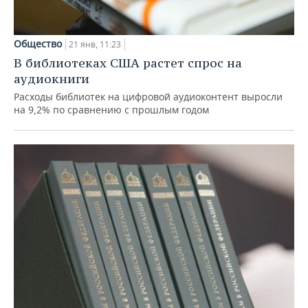
НЕФТЕХИМИЯ
РОЗНИЧНАЯ ТОРГОВЛЯ
НОВОСТИ ТЕХНОЛОГИЙ
МЕРОПРИЯТИЯ
НЕФТЬ
Общество
21 янв, 11:23
ТРАНСПОРТ
IT
НОВОСТИ МЕРОПРИЯТИЙ
СПОРТ
В библиотеках США растет спрос на
ОПК
аудиокниги
УСЛУГИ
МЕДИА
ВЫЕЗДНАЯ РЕДАКЦИЯ
НОВОСТИ СПОРТА
ОБЩЕСТВО
Расходы библиотек на цифровой аудиоконтент выросли
ЭНЕРГЕТИКА
на 9,2% по сравнению с прошлым годом
ТЕЛЕКОММУНИКАЦИИ
БИЗНЕС-БРАНЧИ
ФУТБОЛ
НОВОСТИ ОБЩЕСТВА
ФОТОГАЛЕРЕЯ
ONLINE-КОНФЕРЕНЦИИ
ХОККЕЙ
ВЛАСТЬ
СЮЖЕТЫ
ОТКРЫТАЯ ЛЕКЦИЯ
БАСКЕТБОЛ
ИНФРАСТРУКТУРА
СПРАВОЧНИК
ВОЛЕЙБОЛ
ИСТОРИЯ
СПИСОК ПЕРСОН
ПОЛНАЯ ВЕРСИЯ
КИБЕРСПОРТ
КУЛЬТУРА
СПИСОК КОМПАНИЙ
ФИГУРНОЕ КАТАНИЕ
МЕДИЦИНА