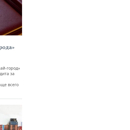
рода»
ай-город»
дита за
аще всего