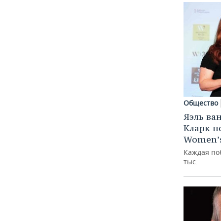
Общество
Яэль ва
Кларк п
Women’s
Каждая по
тыс.