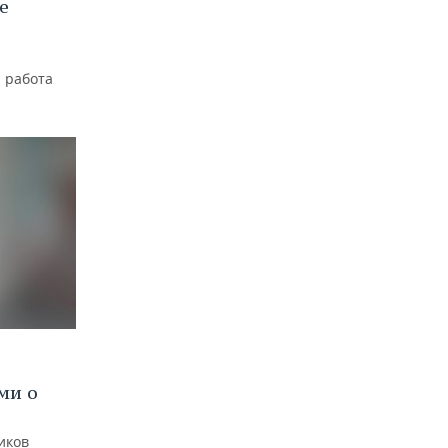
е
 работа
ми о
иков