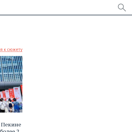
я к сюжету
 Пекине
более 2