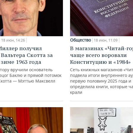
Общество
18 июн, 14:26
18 июн, 11:09
иллер получил
В магазинах «Читай-го
Вальтера Скотта за
чаще всего воровали
 зиме 1963 года
Конституцию и «1984»
втору вручили основатель
Сеть книжных магазинов «Чит
рцог Баклю и прямой потомок
подвела итоги внутреннего ау
Скотта — Мэттью Максвелл
первую половину 2025 года и
определила книги, которые ч
крали