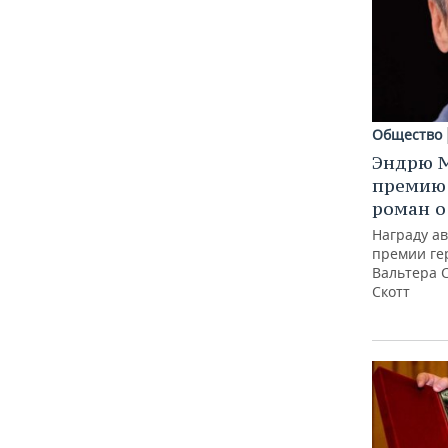
Общество
Эндрю М
премию 
роман о
Награду а
премии ге
Вальтера 
Скотт