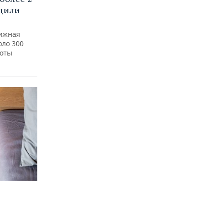
удили
нижная
оло 300
боты