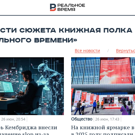
СТИ СЮЖЕТА КНИЖНАЯ ПОЛКА
ЛЬНОГО ВРЕМЕНИ»
Все новости
/
Вернутьс
НА
Общество
26 июн, 20:54
26 июн, 17:43
рь Кембриджа внесли
На книжной ярмарке в
начение slop из-за
в 2025 году подписали 