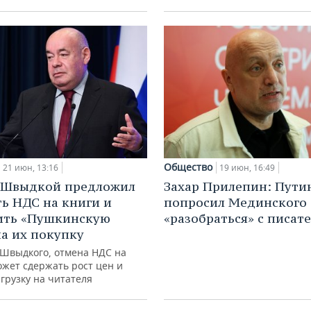
Общество
21 июн, 13:16
19 июн, 16:49
 Швыдкой предложил
Захар Прилепин: Пути
ь НДС на книги и
попросил Мединского
ить «Пушкинскую
«разобраться» с писат
на их покупку
 Швыдкого, отмена НДС на
ожет сдержать рост цен и
грузку на читателя