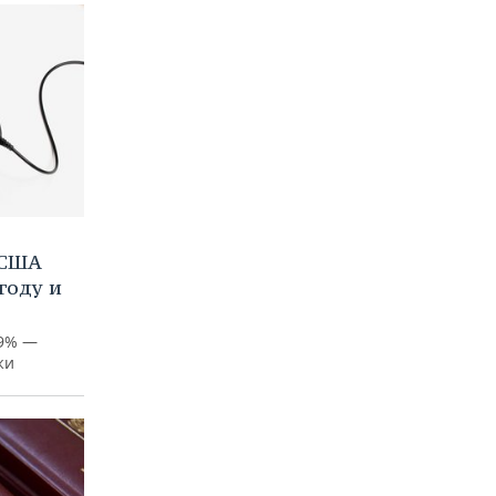
 США
году и
99% —
жи