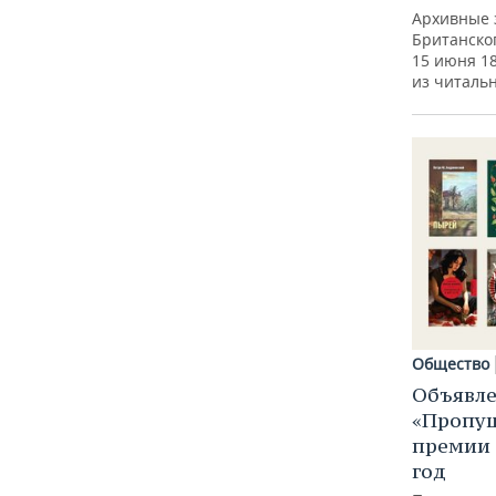
Архивные 
Британског
15 июня 1
из читальн
Общество
Объявле
«Пропу
премии 
год