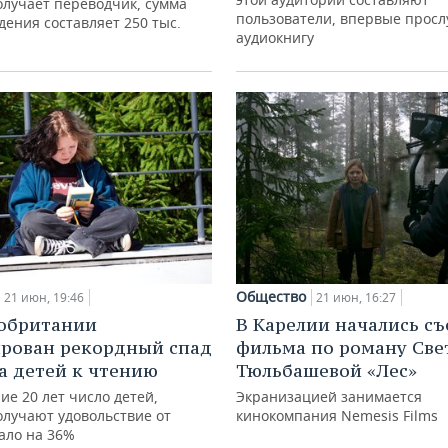
лучает переводчик, сумма
пользователи, впервые прос
ения составляет 250 тыс.
аудиокнигу
Общество
21 июн, 19:46
21 июн, 16:27
обритании
В Карелии начались с
рован рекордный спад
фильма по роману Све
а детей к чтению
Тюльбашевой «Лес»
ие 20 лет число детей,
Экранизацией занимается
олучают удовольствие от
кинокомпания Nemesis Films
ало на 36%