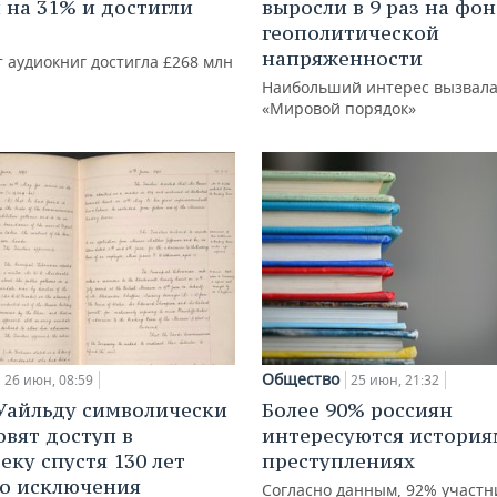
 на 31% и достигли
выросли в 9 раз на фон
геополитической
напряженности
 аудиокниг достигла £268 млн
Наибольший интерес вызвала
«Мировой порядок»
Общество
26 июн, 08:59
25 июн, 21:32
Уайльду символически
Более 90% россиян
овят доступ в
интересуются история
еку спустя 130 лет
преступлениях
го исключения
Согласно данным, 92% участн