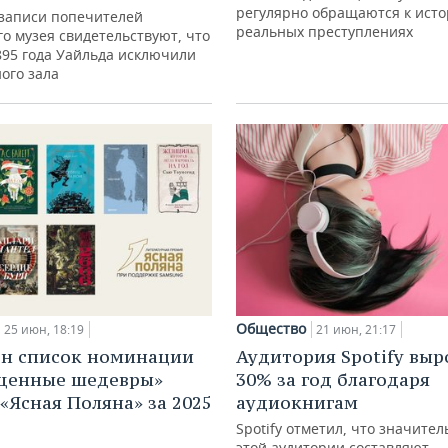
регулярно обращаются к исто
записи попечителей
реальных преступлениях
о музея свидетельствуют, что
895 года Уайльда исключили
ого зала
Общество
25 июн, 18:19
21 июн, 21:17
н список номинации
Аудитория Spotify выр
щенные шедевры»
30% за год благодаря
«Ясная Поляна» за 2025
аудиокнигам
Spotify отметил, что значите
этой аудитории составляют