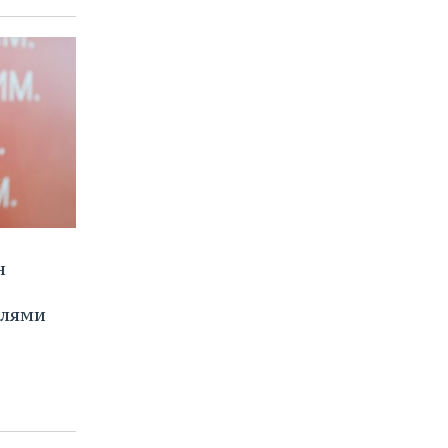
н
елями