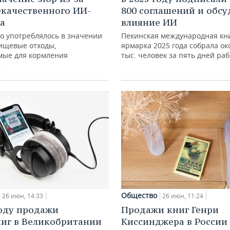
екачественного ИИ-
800 соглашений и обс
а
влияние ИИ
во употреблялось в значении
Пекинская международная к
ищевые отходы,
ярмарка 2025 года собрала ок
мые для кормления
тыс. человек за пять дней ра
»
Общество
26 июн, 14:33
26 июн, 11:24
году продажи
Продажи книг Генри
иг в Великобритании
Киссинджера в России