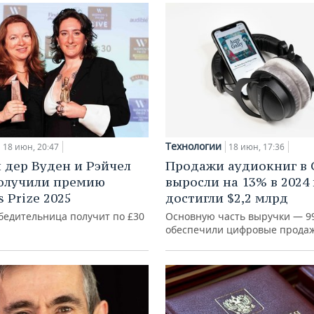
Технологии
18 июн, 20:47
18 июн, 17:36
н дер Вуден и Рэйчел
Продажи аудиокниг в
олучили премию
выросли на 13% в 2024 
 Prize 2025
достигли $2,2 млрд
бедительница получит по £30
Основную часть выручки — 
обеспечили цифровые прода