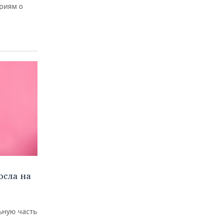
риям о
осла на
льную часть