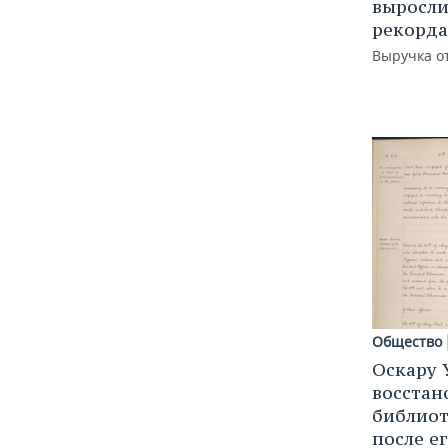
ВОДНЫЕ ВИДЫ СПОРТА
ОБРАЗОВАНИЕ
выросли
рекорда
ХОККЕЙ С МЯЧОМ
ПРОИСШЕСТВИЯ
Выручка от
Общество
Оскару 
восстан
библиот
после е