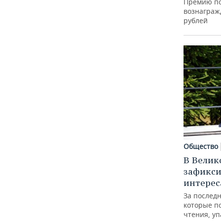
Премию по
вознагражд
рублей
Общество
В Велик
зафикси
интерес
За последн
которые п
чтения, уп