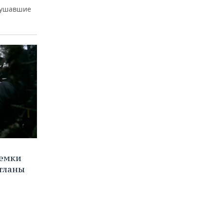
лушавшие
ъемки
тланы