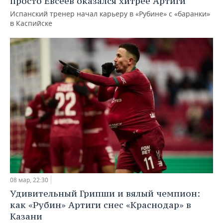
просто Евсеев оказался хитрее Артиги
Испанский тренер начал карьеру в «Рубине» с «баранки»
в Каспийске
08 мар, 22:30
Удивительный Грипши и вялый чемпион:
как «Рубин» Артиги снес «Краснодар» в
Казани