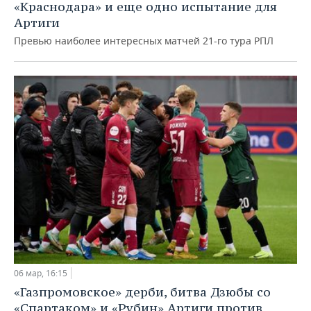
«Краснодара» и еще одно испытание для
Артиги
Превью наиболее интересных матчей 21-го тура РПЛ
06 мар, 16:15
«Газпромовское» дерби, битва Дзюбы со
«Спартаком» и «Рубин» Артиги против