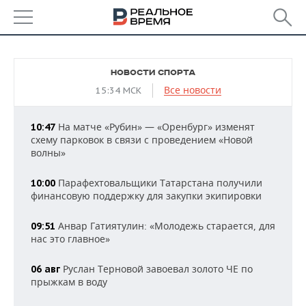
РЕГИОНЫ
НОВОСТИ СПОРТА
БАШКОРТОСТАН
НОВОСТИ
Все новости
15:34 МСК
ТАТАРСТАН
АНАЛИТИКА
На матче «Рубин» — «Оренбург» изменят
10:47
схему парковок в связи с проведением «Новой
УДМУРТИЯ
НОВОСТИ АНАЛИТИКИ
ЭКОНОМИКА
волны»
ДЕКЛАРАЦИИ О ДОХОДАХ
НОВОСТИ ЭКОНОМИКИ
ПРОМЫШЛЕННОСТЬ
Парафехтовальщики Татарстана получили
10:00
финансовую поддержку для закупки экипировки
КОРОЛИ ГОСЗАКАЗА ПФО
ФИНАНСЫ
НОВОСТИ
НЕДВИЖИМОСТЬ
ПРОМЫШЛЕННОСТИ
Анвар Гатиятулин: «Молодежь старается, для
09:51
ВУЗЫ ТАТАРСТАНА
БАНКИ
НОВОСТИ НЕДВИЖИМОСТИ
АВТО
нас это главное»
АГРОПРОМ
КОМУ ПРИНАДЛЕЖАТ
БЮДЖЕТ
НОВОСТИ АВТО
БИЗНЕС
Руслан Терновой завоевал золото ЧЕ по
06 авг
ТОРГОВЫЕ ЦЕНТРЫ
МАШИНОСТРОЕНИЕ
прыжкам в воду
ТАТАРСТАНА
ИНВЕСТИЦИИ
НОВОСТИ БИЗНЕСА
ТЕХНОЛОГИИ