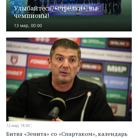
ВОДНЫЕ ВИДЫ СПОРТА
ОБРАЗОВАНИЕ
Улыбайтесь, «стрелки», вы
чемпионы!
ХОККЕЙ С МЯЧОМ
ПРОИСШЕСТВИЯ
13 мар, 00:00
12 мар, 18:30
Битва «Зенита» со «Спартаком», календарь