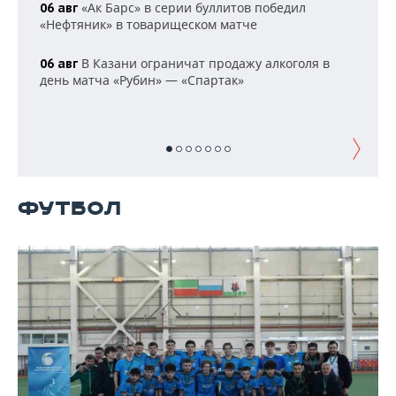
НЕФТЕХИМИЯ
«Ак Барс» в серии буллитов победил
06 авг
«Нефтяник» в товарищеском матче
РОЗНИЧНАЯ ТОРГОВЛЯ
НОВОСТИ ТЕХНОЛОГИЙ
МЕРОПРИЯТИЯ
НЕФТЬ
В Казани ограничат продажу алкоголя в
06 авг
ТРАНСПОРТ
IT
НОВОСТИ МЕРОПРИЯТИЙ
СПОРТ
день матча «Рубин» — «Спартак»
ОПК
УСЛУГИ
МЕДИА
ВЫЕЗДНАЯ РЕДАКЦИЯ
НОВОСТИ СПОРТА
ОБЩЕСТВО
ЭНЕРГЕТИКА
ТЕЛЕКОММУНИКАЦИИ
БИЗНЕС-БРАНЧИ
ФУТБОЛ
НОВОСТИ ОБЩЕСТВА
ФОТОГАЛЕРЕЯ
ONLINE-КОНФЕРЕНЦИИ
ХОККЕЙ
ВЛАСТЬ
СЮЖЕТЫ
ФУТБОЛ
ОТКРЫТАЯ ЛЕКЦИЯ
БАСКЕТБОЛ
ИНФРАСТРУКТУРА
СПРАВОЧНИК
ВОЛЕЙБОЛ
ИСТОРИЯ
СПИСОК ПЕРСОН
ПОЛНАЯ ВЕРСИЯ
КИБЕРСПОРТ
КУЛЬТУРА
СПИСОК КОМПАНИЙ
ФИГУРНОЕ КАТАНИЕ
МЕДИЦИНА