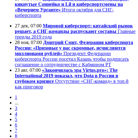
кикнутые Соннейко и Lil и киберспортсмены на
«Вечернем Урганте»
Итоги октября для СНГ-
киберспорта
27 дек, 07:00
Мировой киберспорт: китайский рынок
решает, а СНГ-команды распускают составы
Главные
тренды 2019 года
28 ноя, 07:00
Дмитрий Смит, Федерация киберспорта
России: «Призовые у нас скромные, исчисляются
миллионами рублей»
Президент Федерации
киберспорта России посетил Казань чтобы подписать
соглашение о сотрудничестве с Кабмином РТ
23 авг, 07:00
«Закончилась эра Virtus.pro»: The
International 2019 показал, что Dota в России в
глубоком кризисе
Отсутствие «СНГ-команд» в топ-8
как приговор
1
...
3
4
5
6
7
8