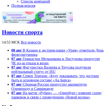
Список компаний
Полная версия
Новости спорта
14:53 МСК
Все новости
08 авг
В Казани в экстрим-парке «Урам» отметили День
физкультурника
07 авг
Гимнастки Мельникова и Листунова пропустят
ЧЕ из-за отказа в визах
07 авг
Фигуристки Валиева и Трусова получили
нейтральный статус от ISU
07 авг
Семен Терехов: «Буду доказывать, что достоин
быть в основном составе «Ак Барса»
07 авг
Сборная России пропустит шахматную
Олимпиаду в Самарканде
07 авг
На матче «Рубин» — «Оренбург» изменят схему
парковок в связи с проведением «Новой волны»