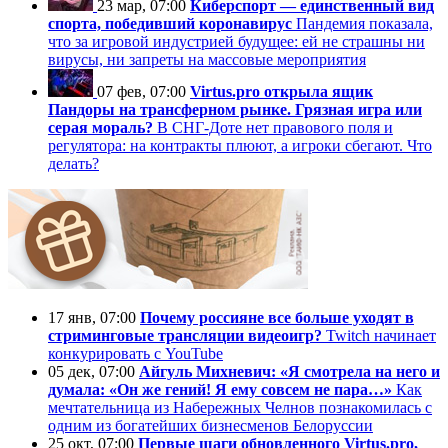
23 мар, 07:00
Киберспорт — единственный вид
спорта, победивший коронавирус
Пандемия показала,
что за игровой индустрией будущее: ей не страшны ни
вирусы, ни запреты на массовые мероприятия
07 фев, 07:00
Virtus.pro открыла ящик
Пандоры на трансферном рынке. Грязная игра или
серая мораль?
В СНГ-Доте нет правового поля и
регулятора: на контракты плюют, а игроки сбегают. Что
делать?
17 янв, 07:00
Почему россияне все больше уходят в
стриминговые трансляции видеоигр?
Twitch начинает
конкурировать с YouTube
05 дек, 07:00
Айгуль Михневич: «Я смотрела на него и
думала: «Он же гений! Я ему совсем не пара…»
Как
мечтательница из Набережных Челнов познакомилась с
одним из богатейших бизнесменов Белоруссии
25 окт, 07:00
Первые шаги обновленного Virtus.pro,