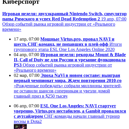
Киберспорт
Игровая неделя: двухэкранный Nintendo Switch, симулятор
папы Римского и успех Red Dead Redemption 2
19 апр, 07:00
Обзор событий рынка игровой индустрии от «Реального
времени»
17 апр, 07:00
Мощные Virtus.pro, провал NAVI и
шесть СНГ-команд, не попавших в плей-офф
Итоги
группового этапа ESL One Los Angeles Online 2020
04 апр, 07:00
Игровая неделя: рекорды Mount & Blade
II, Call of Duty не для России и урезание функционала
PS3
Обзор событий рынка игровой индустрии от
«Реального времени»
02 мар, 07:00
Эпоха NaVi в новом составе: выигран
первый чемпионат мира. Ждем повторения 2010-го
«Рожденные побеждать» собрали миллионы зрителей,
не оставили шансов соперникам и увезли домой
главный приз в $250 тысяч
06 апр, 07:00
ESL One Los Angeles: NAVI стартует
уверенно, Virtus.pro нестабилен, а Gambit провалился
с аутсайдером
СНГ-команды начали главный турнир
весны в Dota2