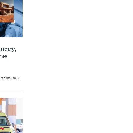
аному,
вые
 неделю с