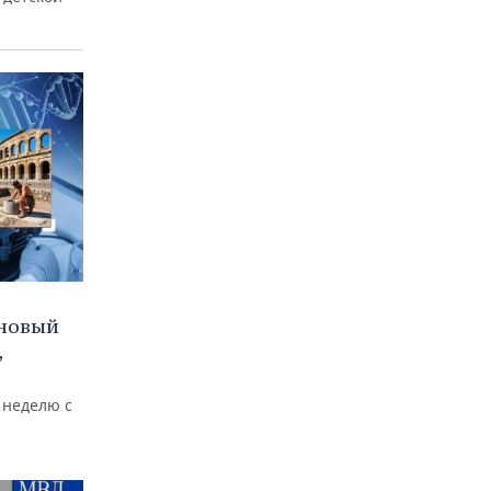
 новый
,
 неделю с