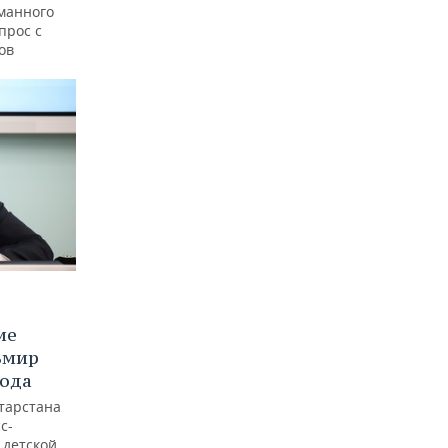
уманного
прос с
ов
ие
ьмир
года
тарстана
с-
 детской