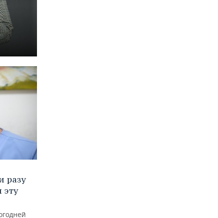
и разу
 эту
огодней