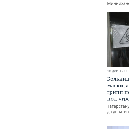
Миннихан
18 дек, 12:00
Больниц
маски, 
грипп п
под угр
Татарстану
до девяти 