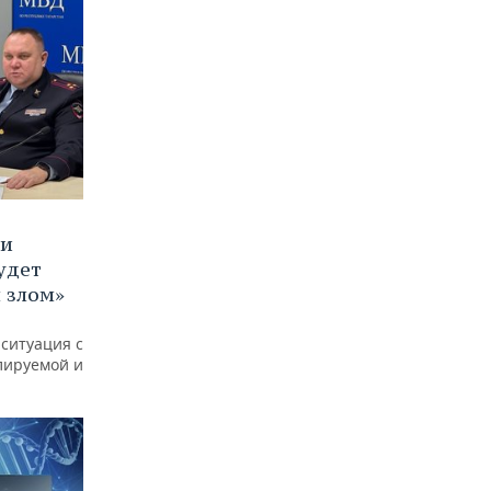
 и
удет
 злом»
 ситуация с
лируемой и