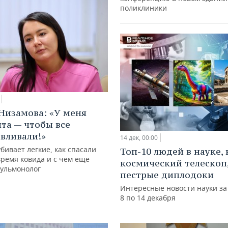
поликлиники
Низамова: «У меня
чта — чтобы все
вливали!»
14 дек, 00:00
бивает легкие, как спасали
Топ-10 людей в науке,
время ковида и c чем еще
космический телескоп
пульмонолог
пестрые диплодоки
Интересные новости науки за
8 по 14 декабря