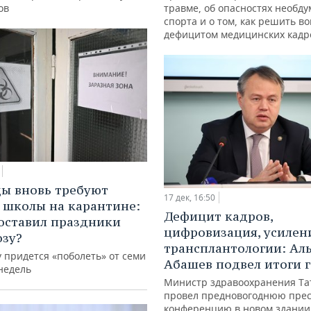
ов
травме, об опасностях необд
спорта и о том, как решить во
дефицитом медицинских кадр
ы вновь требуют
17 дек, 16:50
а школы на карантине:
Дефицит кадров,
оставил праздники
цифровизация, усилен
озу?
трансплантологии: Ал
 придется «поболеть» от семи
Абашев подвел итоги 
недель
Министр здравоохранения Та
провел предновогоднюю прес
конференцию в новом здании