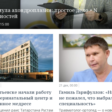
ула ахондроплазии: простое дело × N
ностей
 15:00
21 дек, 00:00
тьевске начали работу
Гамиль Гарифуллов: «Н
еринатальный центр и
не пожалел, что выбрал
нное медресе
специальность»
ценил раис Татарстана Рустам
Травматолог-ортопед — о нов