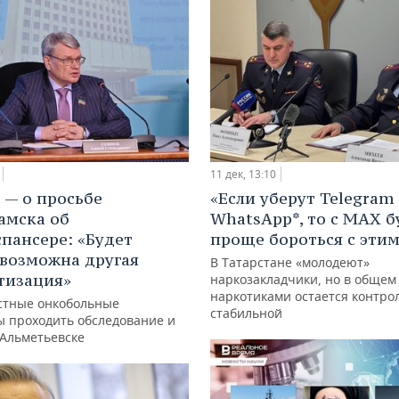
11 дек, 13:10
 — о просьбе
«Если уберут Telegram
амска об
WhatsApp*, то с МАХ б
пансере: «Будет
проще бороться с этим
 возможна другая
В Татарстане «молодеют»
тизация»
наркозакладчики, но в общем
наркотиками остается контро
стные онкобольные
стабильной
 проходить обследование и
 Альметьевске