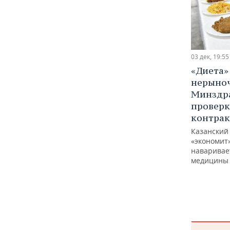
03 дек, 19:55
«Диета»
нерыно
Минздра
провер
контрак
Казанский 
«экономит
наваривает
медицины 