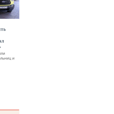
ыть
ал
»
или
ольниц и