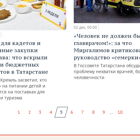
02 дек, 00:00
«Человек не должен б
 для кадетов и
главврачом!»: за что
чные закупки
Миргалимов критиков
ва: что вскрыли
руководство «семерки
ки бюджетных
В Госсовете Татарстана обсуд
тов в Татарстане
проблему нехватки врачей, б
человечности
Кремль засветил, кто
» на питании детей и
ся на поставках для
и туризма
...
1
2
3
4
5
6
7
8
9
10