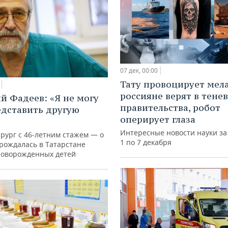
07 дек, 00:00
Тату провоцирует мел
россияне верят в тене
й Фадеев: «Я не могу
правительства, робот
едставить другую
оперирует глаза
Интересные новости науки за
рург с 46-летним стажем — о
1 по 7 декабря
арождалась в Татарстане
новорожденных детей