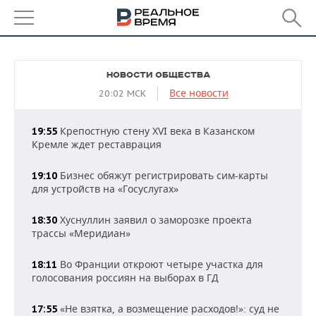
РЕГИОНЫ
НОВОСТИ ОБЩЕСТВА
БАШКОРТОСТАН
НОВОСТИ
Все новости
20:02 МСК
ТАТАРСТАН
АНАЛИТИКА
Крепостную стену XVI века в Казанском
19:55
Кремле ждет реставрация
УДМУРТИЯ
НОВОСТИ АНАЛИТИКИ
ЭКОНОМИКА
Бизнес обяжут регистрировать сим-карты
19:10
ДЕКЛАРАЦИИ О ДОХОДАХ
НОВОСТИ ЭКОНОМИКИ
ПРОМЫШЛЕННОСТЬ
для устройств на «Госуслугах»
КОРОЛИ ГОСЗАКАЗА ПФО
ФИНАНСЫ
НОВОСТИ
НЕДВИЖИМОСТЬ
Хуснуллин заявил о заморозке проекта
18:30
ПРОМЫШЛЕННОСТИ
трассы «Меридиан»
ВУЗЫ ТАТАРСТАНА
БАНКИ
НОВОСТИ НЕДВИЖИМОСТИ
АВТО
АГРОПРОМ
Во Франции откроют четыре участка для
18:11
КОМУ ПРИНАДЛЕЖАТ
БЮДЖЕТ
НОВОСТИ АВТО
БИЗНЕС
голосования россиян на выборах в ГД
ТОРГОВЫЕ ЦЕНТРЫ
МАШИНОСТРОЕНИЕ
ТАТАРСТАНА
«Не взятка, а возмещение расходов!»: суд не
ИНВЕСТИЦИИ
НОВОСТИ БИЗНЕСА
17:55
ТЕХНОЛОГИИ