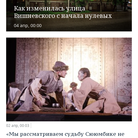
ВОДНЫЕ ВИДЫ СПОРТА
ОБРАЗОВАНИЕ
Как изменилась улица
Вишневского с начала нулевых
ХОККЕЙ С МЯЧОМ
ПРОИСШЕСТВИЯ
04 апр, 00:00
02 апр, 00:03
«Мы рассматриваем судьбу Сююмбике не