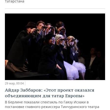
Татарстана
29 мар, 00:04
Айдар Заббаров: «Этот проект оказался
объединяющим для татар Европы»
В Берлине показали спектакль по Гаязу Исхаки в
постановке главного режиссера Тинчуринского театра