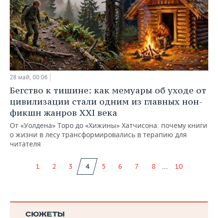
28 май, 00:06
Бегство к тишине: как мемуары об уходе от
цивилизации стали одним из главных нон-
фикшн жанров XXI века
От «Уолдена» Торо до «Хижины» Хатчисона: почему книги
о жизни в лесу трансформировались в терапию для
читателя
...
1
2
3
4
5
6
7
8
10
СЮЖЕТЫ