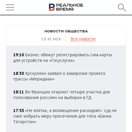
РЕГИОНЫ
НОВОСТИ ОБЩЕСТВА
БАШКОРТОСТАН
НОВОСТИ
Все новости
19:42 МСК
ТАТАРСТАН
АНАЛИТИКА
Бизнес обяжут регистрировать сим-карты
19:10
для устройств на «Госуслугах»
УДМУРТИЯ
НОВОСТИ АНАЛИТИКИ
ЭКОНОМИКА
Хуснуллин заявил о заморозке проекта
18:30
ДЕКЛАРАЦИИ О ДОХОДАХ
НОВОСТИ ЭКОНОМИКИ
ПРОМЫШЛЕННОСТЬ
трассы «Меридиан»
КОРОЛИ ГОСЗАКАЗА ПФО
ФИНАНСЫ
НОВОСТИ
НЕДВИЖИМОСТЬ
Во Франции откроют четыре участка для
18:11
ПРОМЫШЛЕННОСТИ
голосования россиян на выборах в ГД
ВУЗЫ ТАТАРСТАНА
БАНКИ
НОВОСТИ НЕДВИЖИМОСТИ
АВТО
АГРОПРОМ
«Не взятка, а возмещение расходов!»: суд не
17:55
КОМУ ПРИНАДЛЕЖАТ
БЮДЖЕТ
НОВОСТИ АВТО
БИЗНЕС
смог избрать меру пресечения для топа «Банка
ТОРГОВЫЕ ЦЕНТРЫ
МАШИНОСТРОЕНИЕ
Татарстан»
ТАТАРСТАНА
ИНВЕСТИЦИИ
НОВОСТИ БИЗНЕСА
ТЕХНОЛОГИИ