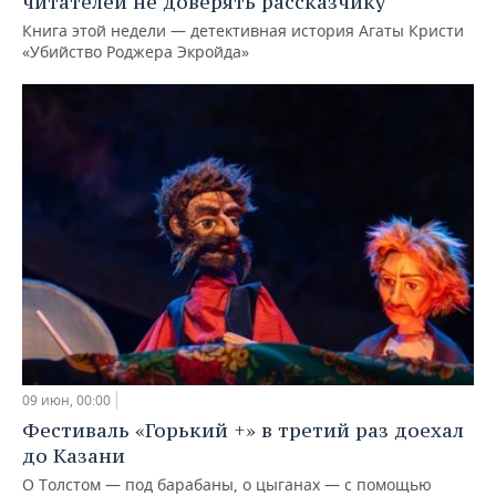
читателей не доверять рассказчику
Книга этой недели — детективная история Агаты Кристи
«Убийство Роджера Экройда»
09 июн, 00:00
Фестиваль «Горький +» в третий раз доехал
до Казани
О Толстом — под барабаны, о цыганах — с помощью