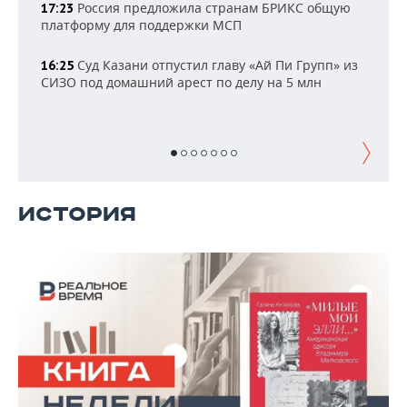
НЕФТЕХИМИЯ
Россия предложила странам БРИКС общую
17:23
платформу для поддержки МСП
РОЗНИЧНАЯ ТОРГОВЛЯ
НОВОСТИ ТЕХНОЛОГИЙ
МЕРОПРИЯТИЯ
НЕФТЬ
Суд Казани отпустил главу «Ай Пи Групп» из
16:25
ТРАНСПОРТ
IT
НОВОСТИ МЕРОПРИЯТИЙ
СПОРТ
СИЗО под домашний арест по делу на 5 млн
ОПК
УСЛУГИ
МЕДИА
ВЫЕЗДНАЯ РЕДАКЦИЯ
НОВОСТИ СПОРТА
ОБЩЕСТВО
ЭНЕРГЕТИКА
ТЕЛЕКОММУНИКАЦИИ
БИЗНЕС-БРАНЧИ
ФУТБОЛ
НОВОСТИ ОБЩЕСТВА
ФОТОГАЛЕРЕЯ
ONLINE-КОНФЕРЕНЦИИ
ХОККЕЙ
ВЛАСТЬ
СЮЖЕТЫ
ИСТОРИЯ
ОТКРЫТАЯ ЛЕКЦИЯ
БАСКЕТБОЛ
ИНФРАСТРУКТУРА
СПРАВОЧНИК
ВОЛЕЙБОЛ
ИСТОРИЯ
СПИСОК ПЕРСОН
ПОЛНАЯ ВЕРСИЯ
КИБЕРСПОРТ
КУЛЬТУРА
СПИСОК КОМПАНИЙ
ФИГУРНОЕ КАТАНИЕ
МЕДИЦИНА