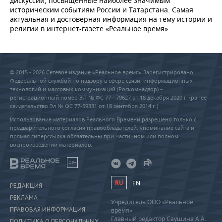
дискуссии, посвященные наиболее значимым
историческим событиям России и Татарстана. Самая
актуальная и достоверная информация на тему истории и
религии в интернет-газете «Реальное время».
© 2015 - 2026 Сетевое издание «Реальное время» Зарегистрировано
Федеральной службой по надзору в сфере связи, информационных
технологий и массовых коммуникаций (Роскомнадзор) –
регистрационный номер ЭЛ № ФС 77 - 79627 от 18 декабря 2020 г. (ранее
свидетельство Эл № ФС 77-59331 от 18 сентября 2014 г.)
Использование материалов Реального Времени разрешено только с
предварительного согласия правообладателей, упоминание сайта и
прямая гиперссылка обязательны при частичном или полном
воспроизведении материалов.
18+
RU
EN
РЕДАКЦИЯ
РЕКЛАМА
Учредитель ООО «Реальное
ПРАВОВАЯ ИНФОРМАЦИЯ
время»
Главный редактор Саушина А.А.
ПОЛИТИКА О ПЕРСОНАЛЬНЫХ