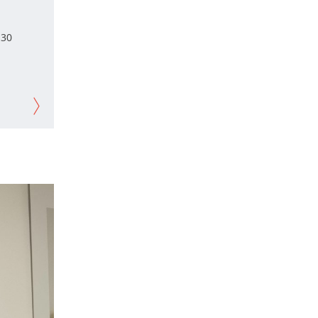
В Казани на три дня ограничат движение 
06 авг
 30