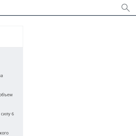
Минфин готов уточнить налоговый учет за
06 авг
Российское вино могут начать продавать ч
06 авг
на
маркетплейсы
Меры поддержки для Wildberries могут об
06 авг
 объем
Россияне смогут покупать билеты на тран
06 авг
«Макс»
 силу 6
Татарстан в топ-5 регионов по бронирова
06 авг
августе
кого