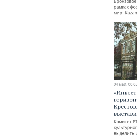
Бронзовое
рамках фо
мир: Kaza
04 май, 00:0
«Инвест
горизон
Крестов
выстави
Комитет РТ
культурно
выделить 