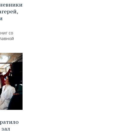
дневники
агерей,
и
ниг со
лавной
вратило
 зал