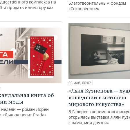
ущественного комплекса на
Благотворительным фондом
3 и продать инвестору как
«Сокровенное»
03 май, 00:02
6
«Ляля Кузнецова — худ
кандальная книга об
вошедший в историю
рии моды
мирового искусства»
й недели — роман Лорен
В Галерее современного искус
р «Дьявол носит Prada»
открылась выставка Ляли Куз
с вами, мои друзья»