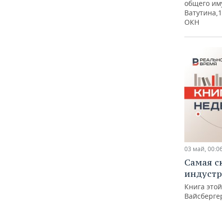
общего им
Ватутина,1
ОКН
03 май, 00:0
Самая с
индуст
Книга это
Вайсберге