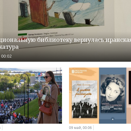
циональную библиотеку вернулась иранска
катура
 00:02
09 май, 00:06
5