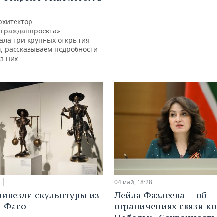
рхитектор
тгражданпроекта»
ала три крупных открытия
м, рассказываем подробности
з них.
2
04 май, 18:28
ривезли скульптуры из
Лейла Фазлеева — об
-Фасо
ограничениях связи к