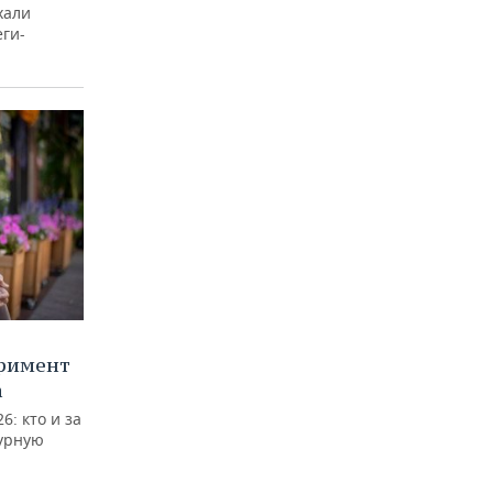
хали
еги-
еримент
а
: кто и за
турную