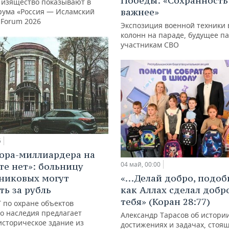
Победы: «Сохранность
 изящество показывают в
важнее»
рума «Россия — Исламский
nForum 2026
Экспозиция военной техники 
колонн на параде, будущее п
участникам СВО
5
ора-миллиардера на
04 май, 00:00
те нет»: больницу
никовых могут
«…Делай добро, подоб
ть за рубль
как Аллах сделал добр
тебя» (Коран 28:77)
 по охране объектов
го наследия предлагает
Александр Тарасов об истории
историческое здание из
достижениях и задачах, стоя