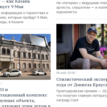
 — как Казань
На «пятерке» с ведущими пое
нует 9 Мая
артисты, слушатели — и колл
журналисты
 информация о торжествах и
иях, которые пройдут 9 Мая,
еды, в Казани
06 май, 00:06
Стилистический эксп
3
года от Дэниела Краус
ЮЗ и
Пулитцеровская премия — 2026
итационный комплекс
что получил главную литера
рупных объекта,
награду США
 откроют этим летом в