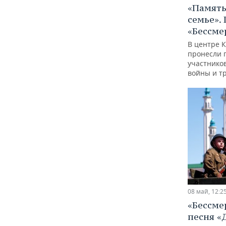
«Память
семье».
«Бессме
В центре 
пронесли 
участнико
войны и т
08 май, 12:2
«Бессме
песня «