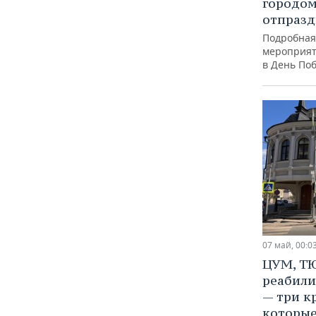
городом
отпразд
Подробная
мероприят
в День Поб
07 май, 00:0
ЦУМ, Т
реабил
— три к
которые