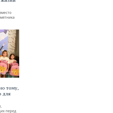
 жизни
вместо
амятника
но тому,
о для
,
щих перед