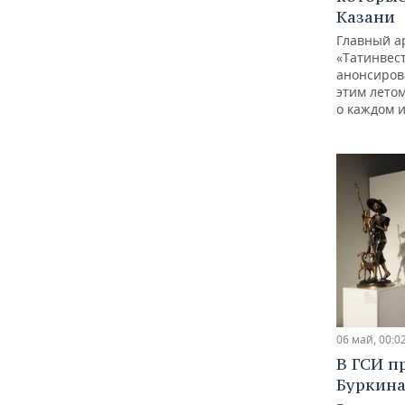
Казани
Главный а
«Татинвес
анонсиров
этим лето
о каждом и
06 май, 00:0
В ГСИ п
Буркина