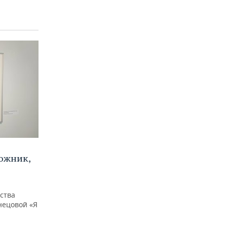
ожник,
ства
нецовой «Я