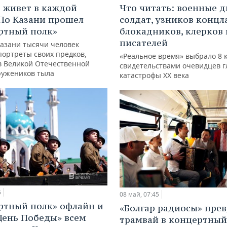
Что читать: военные 
 живет в каждой
солдат, узников концл
 По Казани прошел
блокадников, клерков 
ртный полк»
писателей
Казани тысячи человек
портреты своих предков,
«Реальное время» выбрало 8 к
в Великой Отечественной
свидетельствами очевидцев г
ружеников тыла
катастрофы XX века
5
08 май, 07:45
ртный полк» офлайн и
«Болгар радиосы» пре
День Победы» всем
трамвай в концертный