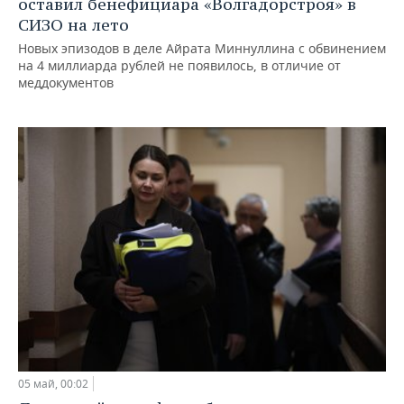
оставил бенефициара «Волгадорстроя» в
СИЗО на лето
Новых эпизодов в деле Айрата Миннуллина с обвинением
на 4 миллиарда рублей не появилось, в отличие от
меддокументов
05 май, 00:02