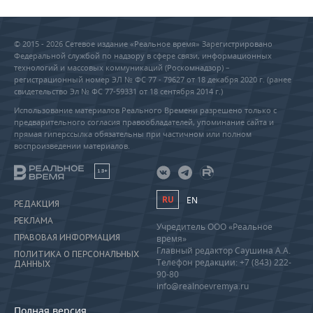
© 2015 - 2026 Сетевое издание «Реальное время» Зарегистрировано
Федеральной службой по надзору в сфере связи, информационных
технологий и массовых коммуникаций (Роскомнадзор) –
регистрационный номер ЭЛ № ФС 77 - 79627 от 18 декабря 2020 г. (ранее
свидетельство Эл № ФС 77-59331 от 18 сентября 2014 г.)
Использование материалов Реального Времени разрешено только с
предварительного согласия правообладателей, упоминание сайта и
прямая гиперссылка обязательны при частичном или полном
воспроизведении материалов.
18+
RU
EN
РЕДАКЦИЯ
РЕКЛАМА
Учредитель ООО «Реальное
ПРАВОВАЯ ИНФОРМАЦИЯ
время»
Главный редактор Саушина А.А.
ПОЛИТИКА О ПЕРСОНАЛЬНЫХ
Телефон редакции: +7 (843) 222-
ДАННЫХ
90-80
info@realnoevremya.ru
Полная версия