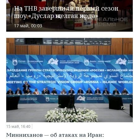
ВОДНЫЕ ВИДЫ СПОРТА
ОБРАЗОВАНИЕ
На ТНВ завершили первый сезон
шоу «Дуслар җыелган җирдә»
ХОККЕЙ С МЯЧОМ
ПРОИСШЕСТВИЯ
17 май, 00:03
15 май, 16:40
Минниханов — об атаках на Иран: