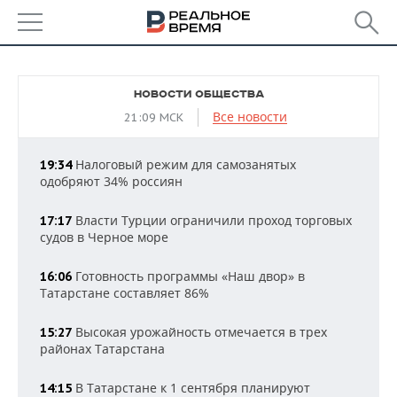
РЕГИОНЫ
НОВОСТИ ОБЩЕСТВА
БАШКОРТОСТАН
НОВОСТИ
Все новости
21:09 МСК
ТАТАРСТАН
АНАЛИТИКА
Налоговый режим для самозанятых
19:34
одобряют 34% россиян
УДМУРТИЯ
НОВОСТИ АНАЛИТИКИ
ЭКОНОМИКА
Власти Турции ограничили проход торговых
17:17
ДЕКЛАРАЦИИ О ДОХОДАХ
НОВОСТИ ЭКОНОМИКИ
ПРОМЫШЛЕННОСТЬ
судов в Черное море
КОРОЛИ ГОСЗАКАЗА ПФО
ФИНАНСЫ
НОВОСТИ
НЕДВИЖИМОСТЬ
Готовность программы «Наш двор» в
16:06
ПРОМЫШЛЕННОСТИ
Татарстане составляет 86%
ВУЗЫ ТАТАРСТАНА
БАНКИ
НОВОСТИ НЕДВИЖИМОСТИ
АВТО
АГРОПРОМ
Высокая урожайность отмечается в трех
15:27
КОМУ ПРИНАДЛЕЖАТ
БЮДЖЕТ
НОВОСТИ АВТО
БИЗНЕС
районах Татарстана
ТОРГОВЫЕ ЦЕНТРЫ
МАШИНОСТРОЕНИЕ
ТАТАРСТАНА
В Татарстане к 1 сентября планируют
ИНВЕСТИЦИИ
НОВОСТИ БИЗНЕСА
14:15
ТЕХНОЛОГИИ