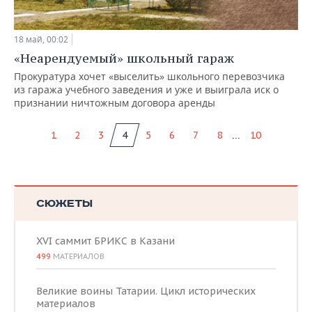
18 май, 00:02
«Неарендуемый» школьный гараж
Прокуратура хочет «выселить» школьного перевозчика
из гаража учебного заведения и уже и выиграла иск о
признании ничтожным договора аренды
...
1
2
3
4
5
6
7
8
10
СЮЖЕТЫ
XVI саммит БРИКС в Казани
499
МАТЕРИАЛОВ
Великие воины Татарии. Цикл исторических
материалов