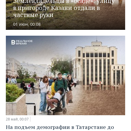
Землевладельцы в «осаде»: улицу
ВОДНЫЕ ВИДЫ СПОРТА
ОБРАЗОВАНИЕ
в пригороде Казани отдали в
частные руки
ХОККЕЙ С МЯЧОМ
ПРОИСШЕСТВИЯ
01 июн, 00:08
28 май, 00:07
На подъем демографии в Татарстане до