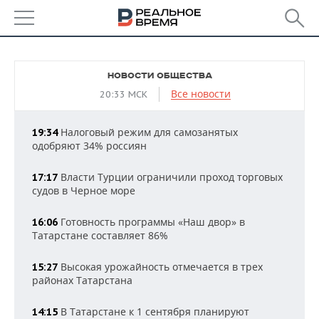
РЕГИОНЫ
НОВОСТИ ОБЩЕСТВА
БАШКОРТОСТАН
НОВОСТИ
Все новости
20:33 МСК
ТАТАРСТАН
АНАЛИТИКА
Налоговый режим для самозанятых
19:34
одобряют 34% россиян
УДМУРТИЯ
НОВОСТИ АНАЛИТИКИ
ЭКОНОМИКА
Власти Турции ограничили проход торговых
17:17
ДЕКЛАРАЦИИ О ДОХОДАХ
НОВОСТИ ЭКОНОМИКИ
ПРОМЫШЛЕННОСТЬ
судов в Черное море
КОРОЛИ ГОСЗАКАЗА ПФО
ФИНАНСЫ
НОВОСТИ
НЕДВИЖИМОСТЬ
Готовность программы «Наш двор» в
16:06
ПРОМЫШЛЕННОСТИ
Татарстане составляет 86%
ВУЗЫ ТАТАРСТАНА
БАНКИ
НОВОСТИ НЕДВИЖИМОСТИ
АВТО
АГРОПРОМ
Высокая урожайность отмечается в трех
15:27
КОМУ ПРИНАДЛЕЖАТ
БЮДЖЕТ
НОВОСТИ АВТО
БИЗНЕС
районах Татарстана
ТОРГОВЫЕ ЦЕНТРЫ
МАШИНОСТРОЕНИЕ
ТАТАРСТАНА
В Татарстане к 1 сентября планируют
ИНВЕСТИЦИИ
НОВОСТИ БИЗНЕСА
14:15
ТЕХНОЛОГИИ