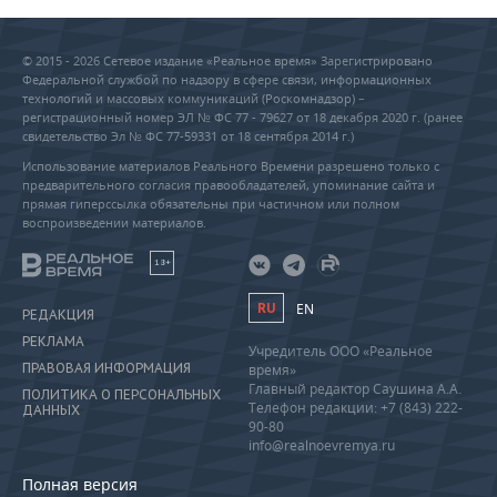
© 2015 - 2026 Сетевое издание «Реальное время» Зарегистрировано
Федеральной службой по надзору в сфере связи, информационных
технологий и массовых коммуникаций (Роскомнадзор) –
регистрационный номер ЭЛ № ФС 77 - 79627 от 18 декабря 2020 г. (ранее
свидетельство Эл № ФС 77-59331 от 18 сентября 2014 г.)
Использование материалов Реального Времени разрешено только с
предварительного согласия правообладателей, упоминание сайта и
прямая гиперссылка обязательны при частичном или полном
воспроизведении материалов.
18+
RU
EN
РЕДАКЦИЯ
РЕКЛАМА
Учредитель ООО «Реальное
ПРАВОВАЯ ИНФОРМАЦИЯ
время»
Главный редактор Саушина А.А.
ПОЛИТИКА О ПЕРСОНАЛЬНЫХ
Телефон редакции: +7 (843) 222-
ДАННЫХ
90-80
info@realnoevremya.ru
Полная версия