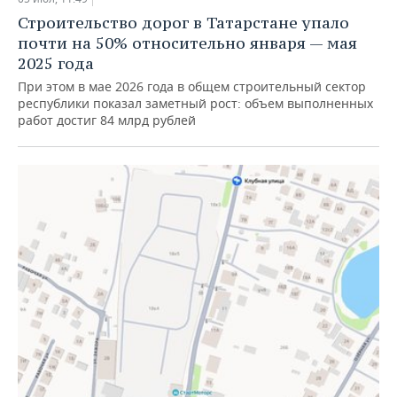
НЕФТЕХИМИЯ
Строительство дорог в Татарстане упало
РОЗНИЧНАЯ ТОРГОВЛЯ
НОВОСТИ ТЕХНОЛОГИЙ
МЕРОПРИЯТИЯ
почти на 50% относительно января — мая
НЕФТЬ
2025 года
ТРАНСПОРТ
IT
НОВОСТИ МЕРОПРИЯТИЙ
СПОРТ
При этом в мае 2026 года в общем строительный сектор
ОПК
республики показал заметный рост: объем выполненных
УСЛУГИ
МЕДИА
ВЫЕЗДНАЯ РЕДАКЦИЯ
НОВОСТИ СПОРТА
ОБЩЕСТВО
работ достиг 84 млрд рублей
ЭНЕРГЕТИКА
ТЕЛЕКОММУНИКАЦИИ
БИЗНЕС-БРАНЧИ
ФУТБОЛ
НОВОСТИ ОБЩЕСТВА
ФОТОГАЛЕРЕЯ
ONLINE-КОНФЕРЕНЦИИ
ХОККЕЙ
ВЛАСТЬ
СЮЖЕТЫ
ОТКРЫТАЯ ЛЕКЦИЯ
БАСКЕТБОЛ
ИНФРАСТРУКТУРА
СПРАВОЧНИК
ВОЛЕЙБОЛ
ИСТОРИЯ
СПИСОК ПЕРСОН
ПОЛНАЯ ВЕРСИЯ
КИБЕРСПОРТ
КУЛЬТУРА
СПИСОК КОМПАНИЙ
ФИГУРНОЕ КАТАНИЕ
МЕДИЦИНА