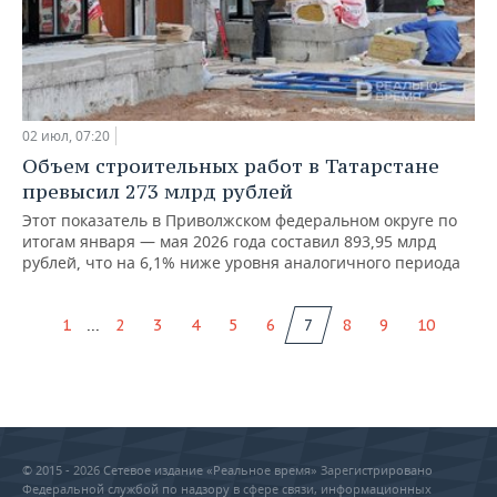
02 июл, 07:20
Объем строительных работ в Татарстане
превысил 273 млрд рублей
Этот показатель в Приволжском федеральном округе по
итогам января — мая 2026 года составил 893,95 млрд
рублей, что на 6,1% ниже уровня аналогичного периода
...
1
2
3
4
5
6
7
8
9
10
© 2015 - 2026 Сетевое издание «Реальное время» Зарегистрировано
Федеральной службой по надзору в сфере связи, информационных