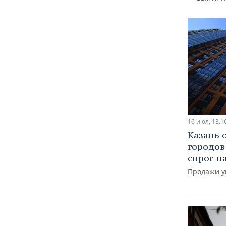
ВОДНЫЕ ВИДЫ СПОРТА
ОБРАЗОВАНИЕ
ХОККЕЙ С МЯЧОМ
ПРОИСШЕСТВИЯ
16 июл, 13:1
Казань 
городов 
спрос н
Продажи у