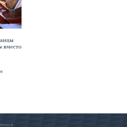
канцы
ы вместо
ов
адзору в