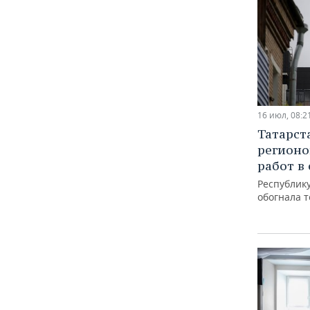
16 июл, 08:2
Татарст
регионо
работ в
Республику
обогнала 