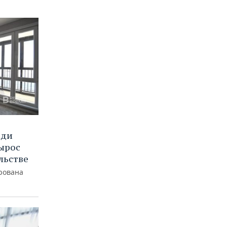
еди
вырос
льстве
рована