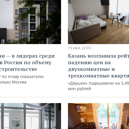
15 июл, 22:03
1
Казань возглавила рей
ан — в лидерах среди
падению цен на
в России по объему
двухкомнатные и
 строительстве
трехкомнатные кварт
 по этому показателю
только Москва
«Двушки» подешевели на 3,4%,
млн рублей