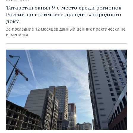
НЕФТЕХИМИЯ
Татарстан занял 9-е место среди регионов
РОЗНИЧНАЯ ТОРГОВЛЯ
НОВОСТИ ТЕХНОЛОГИЙ
МЕРОПРИЯТИЯ
России по стоимости аренды загородного
НЕФТЬ
дома
ТРАНСПОРТ
IT
НОВОСТИ МЕРОПРИЯТИЙ
СПОРТ
ОПК
За последние 12 месяцев данный ценник практически не
изменился
УСЛУГИ
МЕДИА
ВЫЕЗДНАЯ РЕДАКЦИЯ
НОВОСТИ СПОРТА
ОБЩЕСТВО
ЭНЕРГЕТИКА
ТЕЛЕКОММУНИКАЦИИ
БИЗНЕС-БРАНЧИ
ФУТБОЛ
НОВОСТИ ОБЩЕСТВА
ФОТОГАЛЕРЕЯ
ONLINE-КОНФЕРЕНЦИИ
ХОККЕЙ
ВЛАСТЬ
СЮЖЕТЫ
ОТКРЫТАЯ ЛЕКЦИЯ
БАСКЕТБОЛ
ИНФРАСТРУКТУРА
СПРАВОЧНИК
ВОЛЕЙБОЛ
ИСТОРИЯ
СПИСОК ПЕРСОН
ПОЛНАЯ ВЕРСИЯ
КИБЕРСПОРТ
КУЛЬТУРА
СПИСОК КОМПАНИЙ
ФИГУРНОЕ КАТАНИЕ
МЕДИЦИНА