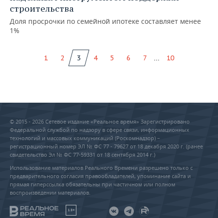
строительства
Доля просрочки по семейной ипотеке составляет менее
1%
...
1
2
3
4
5
6
7
10
© 2015 - 2026 Сетевое издание «Реальное время» Зарегистрировано
Федеральной службой по надзору в сфере связи, информационных
технологий и массовых коммуникаций (Роскомнадзор) –
регистрационный номер ЭЛ № ФС 77 - 79627 от 18 декабря 2020 г. (ранее
свидетельство Эл № ФС 77-59331 от 18 сентября 2014 г.)
Использование материалов Реального Времени разрешено только с
предварительного согласия правообладателей, упоминание сайта и
прямая гиперссылка обязательны при частичном или полном
воспроизведении материалов.
18+