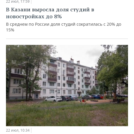
ВОДНЫЕ ВИДЫ СПОРТА
ОБРАЗОВАНИЕ
22 июл, 17:59
В Казани выросла доля студий в
ХОККЕЙ С МЯЧОМ
ПРОИСШЕСТВИЯ
новостройках до 8%
В среднем по России доля студий сократилась с 20% до
15%
22 июл, 10:34