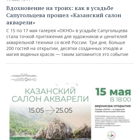
НЕФТЕХИМИЯ
Вдохновение на троих: как в усадьбе
РОЗНИЧНАЯ ТОРГОВЛЯ
НОВОСТИ ТЕХНОЛОГИЙ
МЕРОПРИЯТИЯ
Сапугольцева прошел «Казанский салон
НЕФТЬ
акварели»
ТРАНСПОРТ
IT
НОВОСТИ МЕРОПРИЯТИЙ
СПОРТ
С 15 по 17 мая галерея «ОКНО» в усадьбе Сапугольцева
ОПК
стала точкой притяжения для художников и ценителей
УСЛУГИ
МЕДИА
ВЫЕЗДНАЯ РЕДАКЦИЯ
НОВОСТИ СПОРТА
ОБЩЕСТВО
акварельной техники со всей России. Три дня, больше
ЭНЕРГЕТИКА
200 гостей на открытии, десятки созданных этюдов и
магия водяных красок — таким запомнится это событие
ТЕЛЕКОММУНИКАЦИИ
БИЗНЕС-БРАНЧИ
ФУТБОЛ
НОВОСТИ ОБЩЕСТВА
ФОТОГАЛЕРЕЯ
ONLINE-КОНФЕРЕНЦИИ
ХОККЕЙ
ВЛАСТЬ
СЮЖЕТЫ
ОТКРЫТАЯ ЛЕКЦИЯ
БАСКЕТБОЛ
ИНФРАСТРУКТУРА
СПРАВОЧНИК
ВОЛЕЙБОЛ
ИСТОРИЯ
СПИСОК ПЕРСОН
ПОЛНАЯ ВЕРСИЯ
КИБЕРСПОРТ
КУЛЬТУРА
СПИСОК КОМПАНИЙ
ФИГУРНОЕ КАТАНИЕ
МЕДИЦИНА