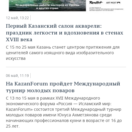
ВОДНЫЕ ВИДЫ СПОРТА
ОБРАЗОВАНИЕ
ХОККЕЙ С МЯЧОМ
ПРОИСШЕСТВИЯ
12 май, 13:22
Первый Казанский салон акварели:
праздник легкости и вдохновения в стенах
XVIII века
С 15 по 25 мая Казань станет центром притяжения для
ценителей самого изящного вида изобразительного
искусства
06 май, 11:19
На KazanForum пройдет Международный
турнир молодых поваров
С 13 по 15 мая в рамках XVII Международного
экономического форума «Россия — Исламский мир:
KazanForum» состоится третий Международный турнир
молодых поваров имени Юнуса Ахметзянова среди
начинающих профессионалов кухни в возрасте от 16 до
25 лет.