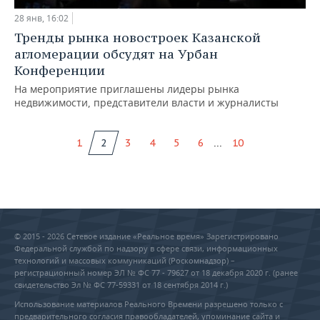
28 янв, 16:02
Тренды рынка новостроек Казанской
агломерации обсудят на Урбан
Конференции
На мероприятие приглашены лидеры рынка
недвижимости, представители власти и журналисты
...
1
2
3
4
5
6
10
© 2015 - 2026 Сетевое издание «Реальное время» Зарегистрировано
Федеральной службой по надзору в сфере связи, информационных
технологий и массовых коммуникаций (Роскомнадзор) –
регистрационный номер ЭЛ № ФС 77 - 79627 от 18 декабря 2020 г. (ранее
свидетельство Эл № ФС 77-59331 от 18 сентября 2014 г.)
Использование материалов Реального Времени разрешено только с
предварительного согласия правообладателей, упоминание сайта и