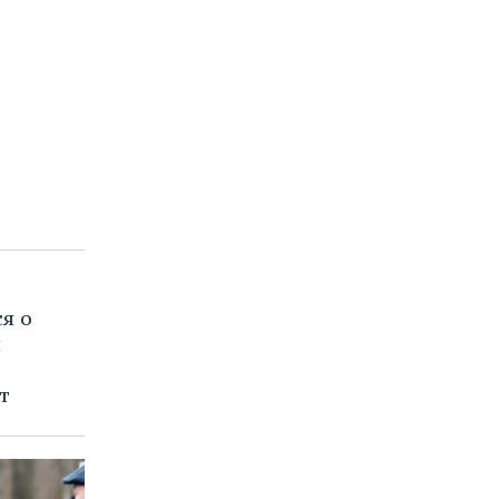
я о
м
т