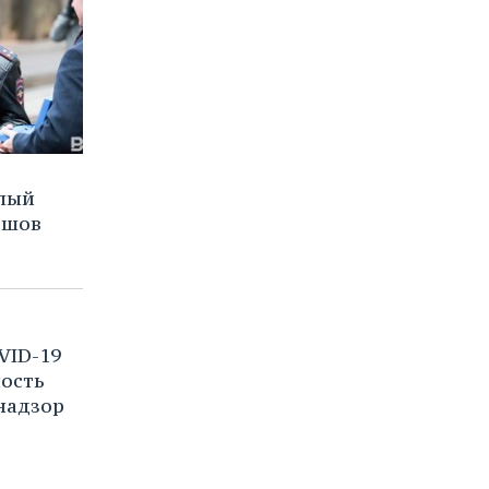
глый
ршов
VID-19
ость
надзор