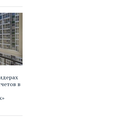
лидерах
счетов в
х»