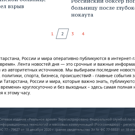
Российский боксер поп
ел взрыв
больницу после глубок
нокаута
1
2
3
4
тарстана, России и мира оперативно публикуются в интернет-г
 время». Лента новостей дня — это срочные и важные информ
 из авторитетных источников. Мы выбираем последние новост
 политики, спорта, бизнеса, происшествий - главные события з
и Татарстана, России и мира, которые важно знать, публикуютс
времени» круглосуточно и без выходных – здесь самая полная 
я к этому часу.
6 Сетевое издание «Реальное время» Зарегистрировано Федеральной службой по н
 информационных технологий и массовых коммуникаций (Роскомнадзор) – регис
 77 - 79627 от 18 декабря 2020 г. (ранее свидетельство Эл № ФС 77-59331 от 18 сен