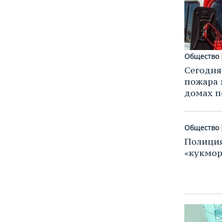
ВОДНЫЕ ВИДЫ СПОРТА
ОБРАЗОВАНИЕ
ХОККЕЙ С МЯЧОМ
ПРОИСШЕСТВИЯ
Общество
Сегодня
пожара 
домах п
Общество
Полиция
«кукмор