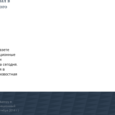
ал в
ого
азете
ационные
и
а сегодня.
я в
новостная
адзору в
трационный
тября 2014 г.)