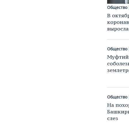
Общество
В октяб
коронав
выросла
Общество
Муфтий 
соболез
землетр
Общество
На похо
Башкири
слез