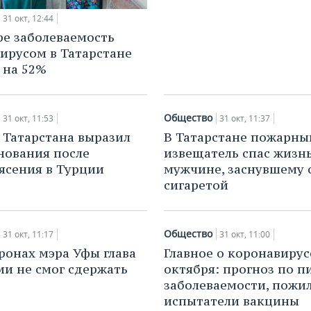
31 окт, 12:44
ре заболеваемость
ирусом в Татарстане
 на 52%
Общество
31 окт, 11:53
31 окт, 11:37
Татарстана выразил
В Татарстане пожарны
нования после
извещатель спас жизн
ясения в Турции
мужчине, заснувшему 
сигаретой
Общество
31 окт, 11:17
31 окт, 11:00
ронах мэра Уфы глава
Главное о коронавирус
и не смог сдержать
октября: прогноз по п
заболеваемости, пожи
испытатели вакцины