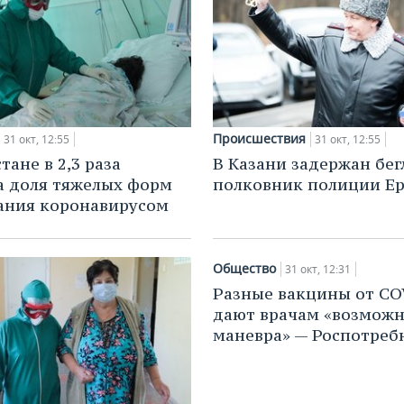
Происшествия
31 окт, 12:55
31 окт, 12:55
тане в 2,3 раза
В Казани задержан бе
а доля тяжелых форм
полковник полиции Е
ания коронавирусом
Общество
31 окт, 12:31
Разные вакцины от CO
дают врачам «возможн
маневра» — Роспотреб