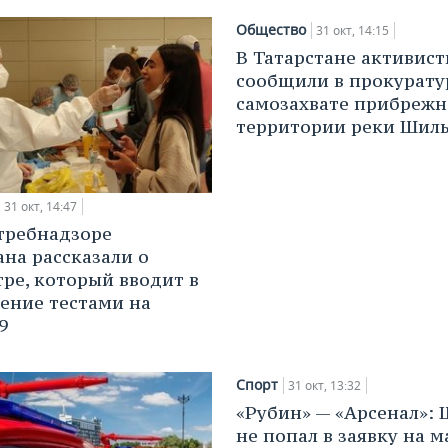
Общество
31 окт, 14:15
В Татарстане активис
сообщили в прокурату
самозахвате прибреж
территории реки Шил
31 окт, 14:47
требнадзоре
ана рассказали о
ре, который вводит в
ение тестами на
9
Спорт
31 окт, 13:32
«Рубин» — «Арсенал»: 
не попал в заявку на м