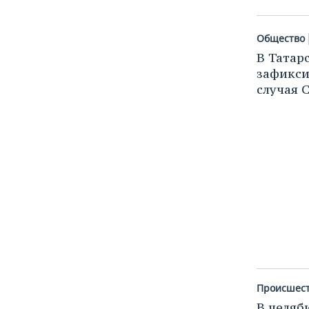
Общество
В Татар
зафикси
случая 
Происшес
В челяб