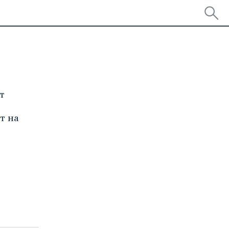
т
т на