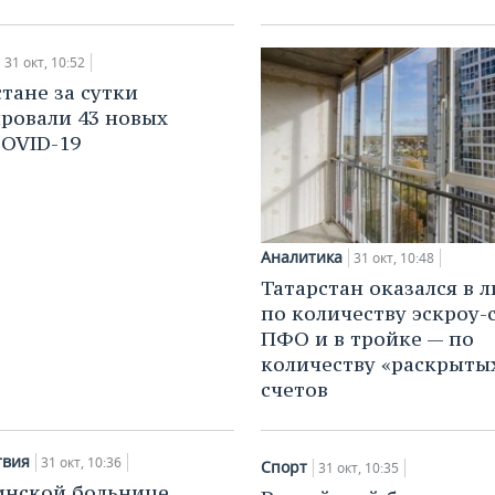
31 окт, 10:52
стане за сутки
ровали 43 новых
COVID-19
Аналитика
31 окт, 10:48
Татарстан оказался в 
по количеству эскроу-
ПФО и в тройке — по
количеству «раскрыты
счетов
твия
31 окт, 10:36
Спорт
31 окт, 10:35
инской больнице