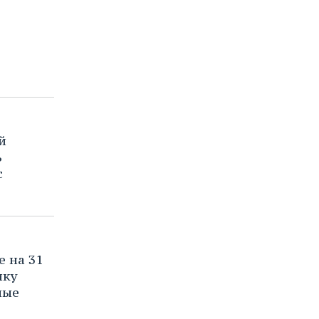
й
ь
с
е на 31
ику
лые