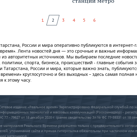
станций метро
1
2
3
4
5
6
тарстана, России и мира оперативно публикуются в интернет-г
 время». Лента новостей дня — это срочные и важные информ
 из авторитетных источников. Мы выбираем последние новост
 политики, спорта, бизнеса, происшествий - главные события з
и Татарстана, России и мира, которые важно знать, публикуютс
времени» круглосуточно и без выходных – здесь самая полная 
я к этому часу.
6 Сетевое издание «Реальное время» Зарегистрировано Федеральной службой по н
 информационных технологий и массовых коммуникаций (Роскомнадзор) – регис
 77 - 79627 от 18 декабря 2020 г. (ранее свидетельство Эл № ФС 77-59331 от 18 сен
е материалов Реального Времени разрешено только с предварительного соглас
елей, упоминание сайта и прямая гиперссылка обязательны при частичном или 
нии материалов.