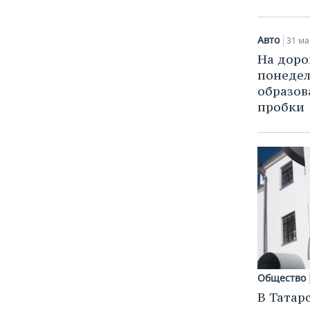
ВОДНЫЕ ВИДЫ СПОРТА
ОБРАЗОВАНИЕ
ХОККЕЙ С МЯЧОМ
ПРОИСШЕСТВИЯ
Авто
31 ма
На доро
понедел
образов
пробки
Общество
В Татар