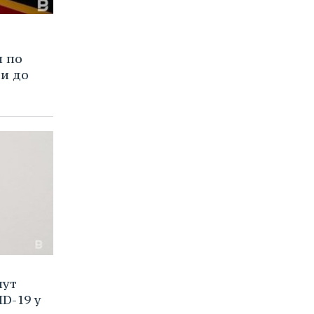
я по
и до
нут
D-19 у