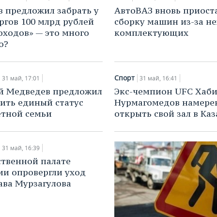
в предложил забрать у
АвтоВАЗ вновь приост
ргов 100 млрд рублей
сборку машин из-за н
оходов» — это много
комплектующих
о?
Спорт
31 май, 17:01
31 май, 16:41
й Медведев предложил
Экс-чемпион UFC Хаб
ить единый статус
Нурмагомедов намере
тной семьи
открыть свой зал в Ка
31 май, 16:39
твенной палате
и опровергли уход
ава Мурзагулова