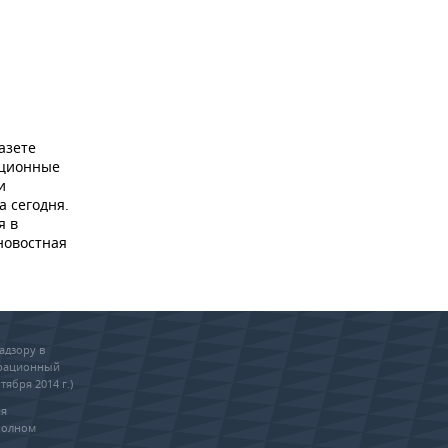
азете
ационные
и
а сегодня.
я в
новостная
адзору в
трационный
тября 2014 г.)
ия
полном