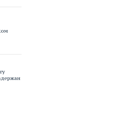
ком
гу
адержан