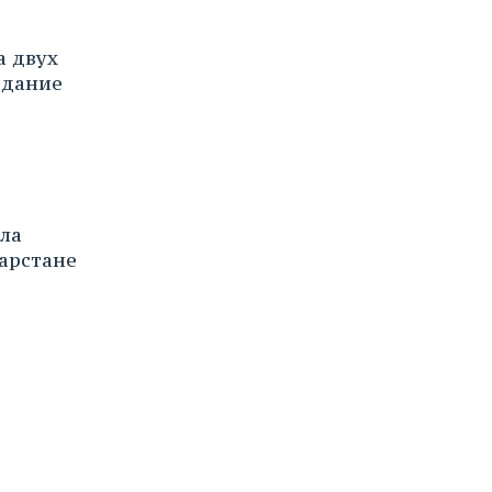
а двух
здание
ла
арстане