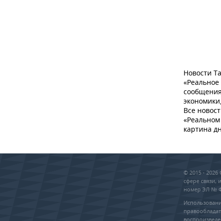
Новости Та
«Реальное
сообщения
экономики,
Все новост
«Реальном 
картина дн
© 2015 - 202
сфере связи,
номер ЭЛ № ФС
Использовани
правообладат
воспроизведе