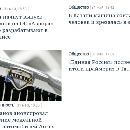
Общество
31 май, 18:42
и
31 май, 18:53
В Казани машина сбил
и начнут выпуск
человек и врезалась в 
нов на ОС «Аврора»,
 разрабатывают в
лисе
Общество
31 май, 17:59
«Единая Россия» подве
итоги праймериз в Тат
нность
31 май, 18:25
анов анонсировал
ение модельной
 автомобилей Aurus