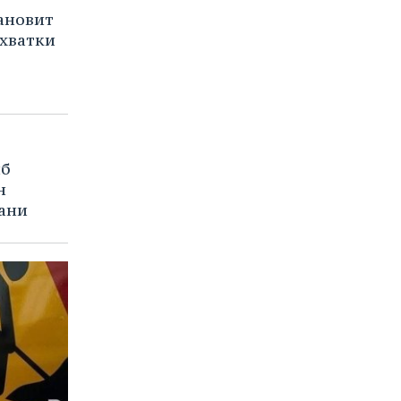
ановит
ехватки
иб
н
зани