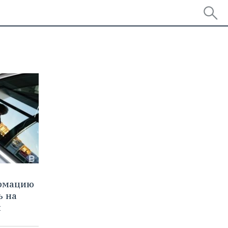
ормацию
ь на
и