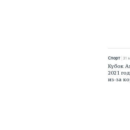
Спорт
31 м
Кубок А
2021 го
из-за к