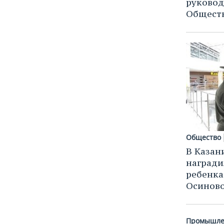
руковод
Общест
Общество
В Казан
награди
ребенка
Осинов
Промышле