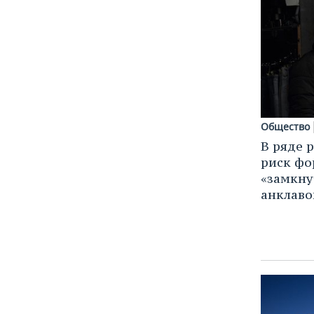
Общество
В ряде 
риск ф
«замкну
анклаво