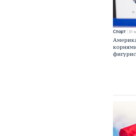
Спорт
31 м
Америка
корням
фигурис