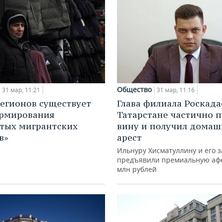
Общество
31 мар, 11:21
31 мар, 11:16
регионов существует
Глава филиала Роскада
ормирования
Татарстане частично 
тых мигрантских
вину и получил дома
в»
арест
Ильнуру Хисматуллину и его 
предъявили премиальную афе
млн рублей