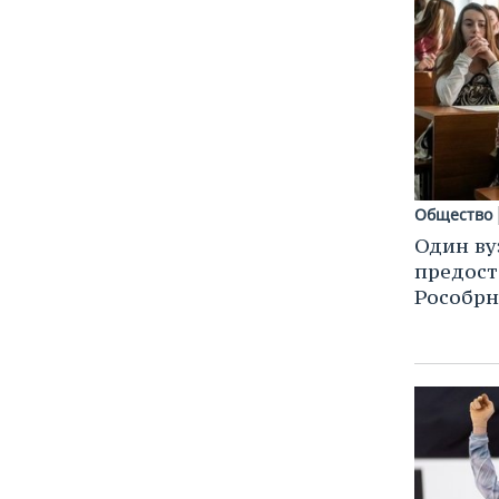
ВОДНЫЕ ВИДЫ СПОРТА
ОБРАЗОВАНИЕ
ХОККЕЙ С МЯЧОМ
ПРОИСШЕСТВИЯ
Общество
Один ву
предост
Рособрн