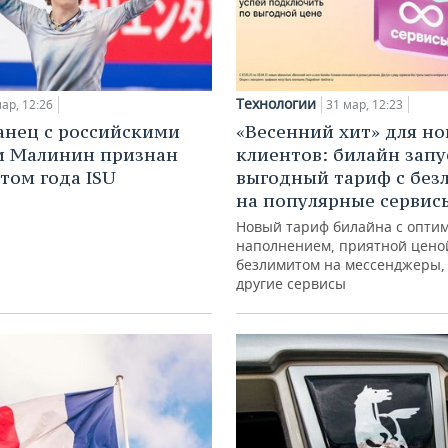
Технологии
ар, 12:26
31 мар, 12:23
нец с российскими
«Весенний хит» для н
и Малинин признан
клиентов: билайн запу
том года ISU
выгодный тариф с бе
на популярные сервис
Новый тариф билайна с опти
наполнением, приятной цено
безлимитом на мессенджеры, 
другие сервисы