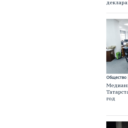
деклара
Общество
Медианн
Татарст
год