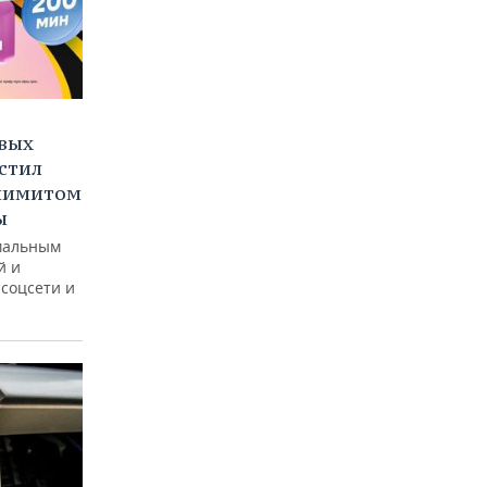
овых
стил
злимитом
ы
мальным
й и
соцсети и