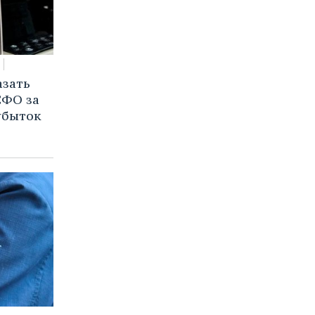
азать
СФО за
 убыток