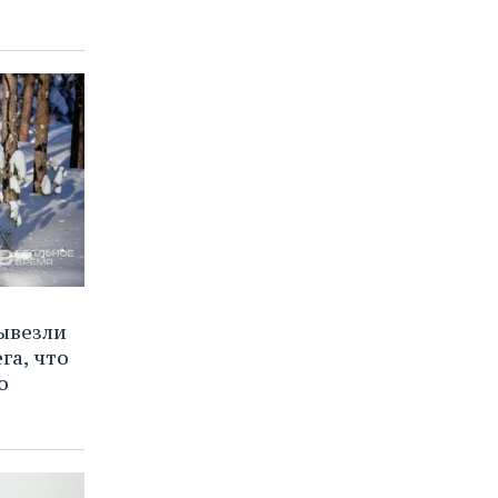
ывезли
га, что
о