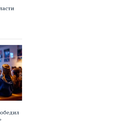
ласти
победил
»