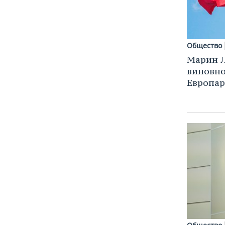
Общество
Марин Л
виновно
Европар