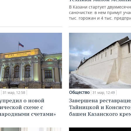
В Казани стартует двухмесячн
саночистке: в нем примут уча
тыс. горожан и 4 тыс. предпр
Общество
31 мар, 12:58
31 мар, 12:49
упредил о новой
Завершена реставраци
ческой схеме с
Тайницкой и Консисто
народными счетами»
башен Казанского кре