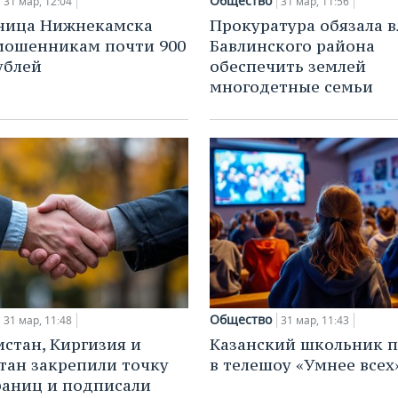
Общество
31 мар, 12:04
31 мар, 11:56
ница Нижнекамска
Прокуратура обязала в
мошенникам почти 900
Бавлинского района
ублей
обеспечить землей
многодетные семьи
Общество
31 мар, 11:48
31 мар, 11:43
стан, Киргизия и
Казанский школьник 
тан закрепили точку
в телешоу «Умнее всех
раниц и подписали