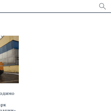
ходимо
арк
изации»