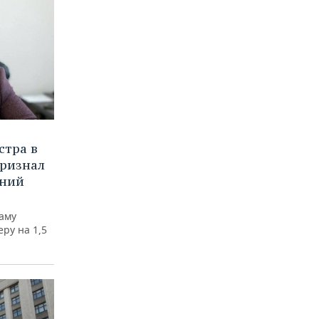
стра в
признал
шний
заму
ру на 1,5