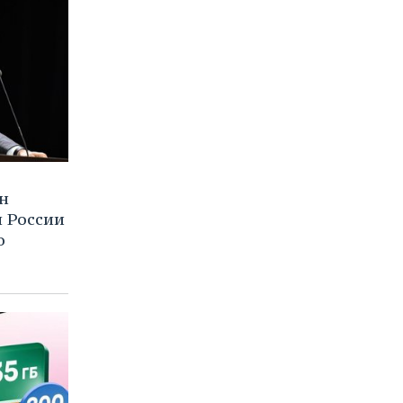
н
м России
о