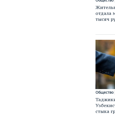
Общество
Житель
отдала 
тысяч р
Общество
Таджики
Узбекис
стыка г