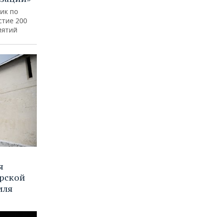
ик по
стие 200
иятий
я
рской
мля