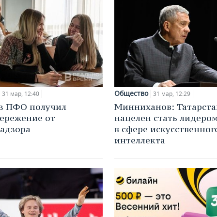
Общество
31 мар, 12:40
31 мар, 12:29
з ПФО получил
Минниханов: Татарста
ережение от
нацелен стать лидеро
адзора
в сфере искусственног
интеллекта