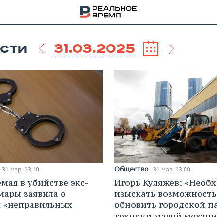
31.03.2025
СТИ
Общество
31 мар, 13:10
31 мар, 13:00
мая в убийстве экс-
Игорь Куляжев: «Необ
НА
мары заявила о
изыскать возможность
 «неправильных
обновить городской п
техники малой механ