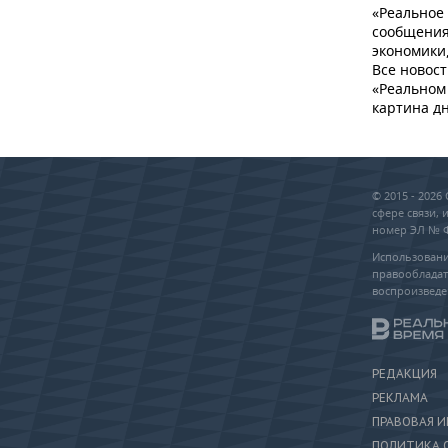
«Реальное
сообщения
экономики,
Все новост
«Реальном 
картина дн
© 2015 - 202
сфере связи,
номер ЭЛ № ФС
Использовани
правообладат
воспроизведе
РЕДАКЦИЯ
РЕКЛАМА
ПРАВОВАЯ 
ПОЛИТИКА 