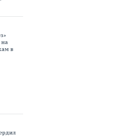
з»
 на
кам в
ердил