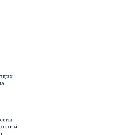
ящих
на
ссии
ионный
о