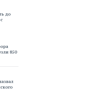
ть до
 с
бора
зли 850
назвал
нского