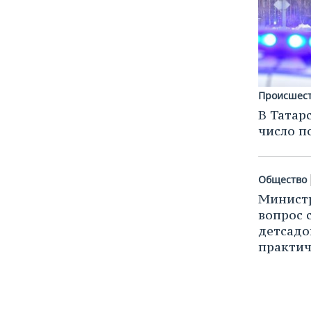
Происшес
В Татар
число п
Общество
Министр
вопрос 
детсадо
практич