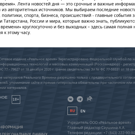
 время». Лента новостей дня — это срочные и важные информ
 из авторитетных источников. Мы выбираем последние новост
 политики, спорта, бизнеса, происшествий - главные события з
и Татарстана, России и мира, которые важно знать, публикуютс
времени» круглосуточно и без выходных – здесь самая полная 
я к этому часу.
6 Сетевое издание «Реальное время» Зарегистрировано Федеральной службой по н
 информационных технологий и массовых коммуникаций (Роскомнадзор) – регис
 77 - 79627 от 18 декабря 2020 г. (ранее свидетельство Эл № ФС 77-59331 от 18 сен
е материалов Реального Времени разрешено только с предварительного соглас
елей, упоминание сайта и прямая гиперссылка обязательны при частичном или 
нии материалов.
18+
RU
EN
Учредитель ООО «Реальное время»
ИНФОРМАЦИЯ
Главный редактор Саушина А.А.
Телефон редакции: +7 (843) 222-90-8
О ПЕРСОНАЛЬНЫХ ДАННЫХ