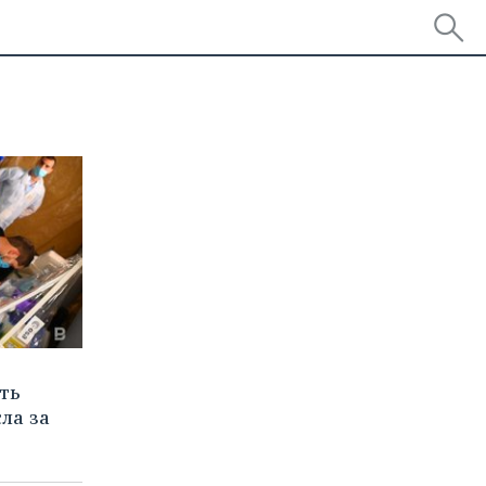
ть
ла за