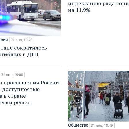
индексацию ряда соц
на 11,9%
твия
31 янв, 19:29
стане сократилось
огибших в ДТП
31 янв, 19:08
 просвещения России:
с доступностью
в в стране
ески решен
Общество
31 янв, 18:49