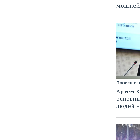
мощней
Происшес
Артем Х
основны
людей н