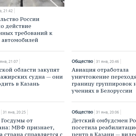
в, 21:42
льство России
о действие
ных требований к
 автомобилей
Общество
 янв, 21:07
31 янв, 20:46
ской области закупят
Авиация отработала
сажирских судна — они
уничтожение переход
одить в Казань
границу группировок 
учениях в Белоруссии
Общество
31 янв, 20:25
31 янв, 20:06
 Госдумы от
Детский омбудсмен Ро
ана: МВФ признает,
посетила реабилитац
а страна справляется с
центр в Казани — виде