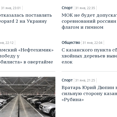
Спорт
31 янв, 23:01
31 янв, 22:35
отказалась поставлять
МОК не будет допуска
eopard 2 на Украину
соревнований россиян
флагом и гимном
Общество
нв, 22:12
31 янв, 22:04
амский «Нефтехимик»
С казанского пункта с
победу у
хвойных деревьев выве
билиста» в овертайме
елок
Спорт
31 янв, 21:25
Вратарь Юрий Дюпин 
сильную сторону каза
«Рубина»