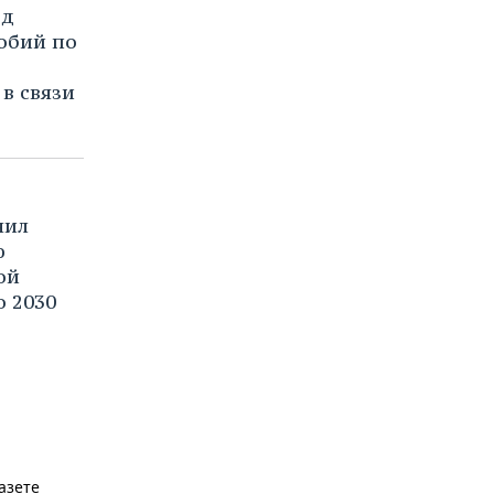
од
обий по
в связи
чил
ю
ой
о 2030
азете