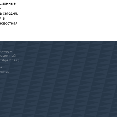
ационные
и
а сегодня.
я в
новостная
адзору в
трационный
тября 2014 г.)
ия
полном
0