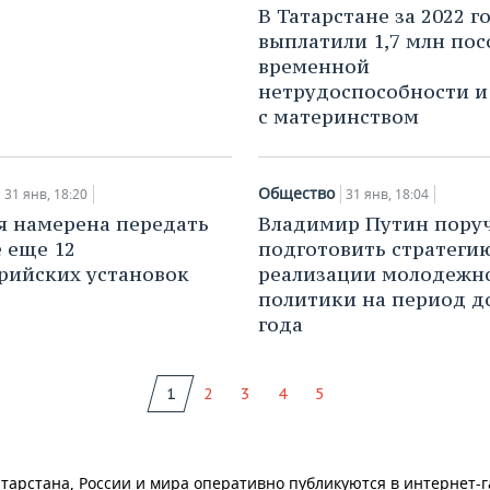
В Татарстане за 2022 г
выплатили 1,7 млн пос
временной
нетрудоспособности и 
с материнством
Общество
31 янв, 18:20
31 янв, 18:04
 намерена передать
Владимир Путин пору
 еще 12
подготовить стратеги
рийских установок
реализации молодежн
политики на период д
года
1
2
3
4
5
тарстана, России и мира оперативно публикуются в интернет-г