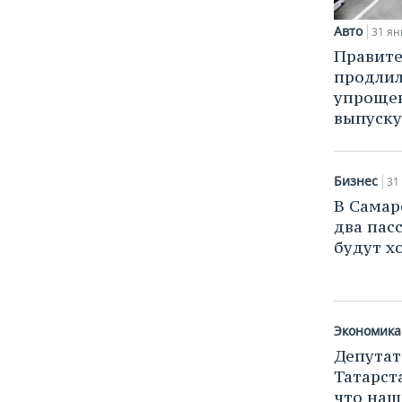
ВОДНЫЕ ВИДЫ СПОРТА
ОБРАЗОВАНИЕ
Авто
31 ян
ХОККЕЙ С МЯЧОМ
ПРОИСШЕСТВИЯ
Правите
продлил
упрощен
выпуску
Бизнес
31
В Самар
два пас
будут х
Экономика
Депутат
Татарст
что наш