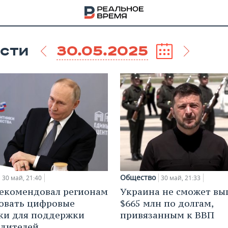
30.05.2025
СТИ
Общество
30 май, 21:40
30 май, 21:33
екомендовал регионам
Украина не сможет вы
НА
овать цифровые
$665 млн по долгам,
ки для поддержки
привязанным к ВВП
дителей