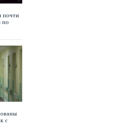
и почти
 по
рованы
к с