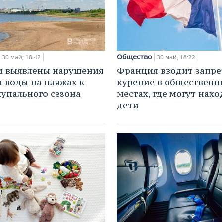
Общество
30 май, 18:42
30 май, 18:22
и выявлены нарушения
Франция вводит запре
а воды на пляжах к
курение в общественн
купального сезона
местах, где могут нах
дети