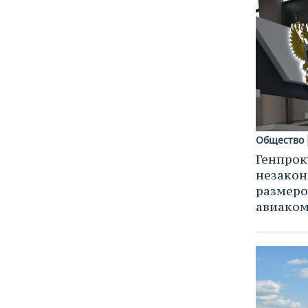
Общество
Генпрок
незако
размеро
авиаком