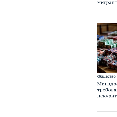
мигран
Общество
Минздра
требова
некурит