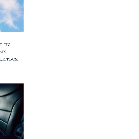
т на
ых
одиться