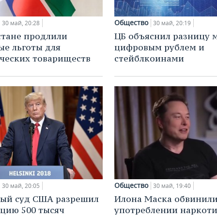
Общество
30 май, 20:28
30 май, 20:19
стане продлили
ЦБ объяснил разницу 
ые льготы для
цифровым рублем и
ческих товариществ
стейблкоинами
Общество
30 май, 20:05
30 май, 19:40
ый суд США разрешил
Илона Маска обвинили
цию 500 тысяч
употреблении наркоти