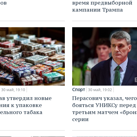
тов
время предвыборной
кампании Трампа
Спорт
30 май, 19:10
30 май, 19:02
в утвердил новые
Перасович указал, чего
ния к упаковке
бояться УНИКСу перед
ельного табака
третьим матчем «брон
серии