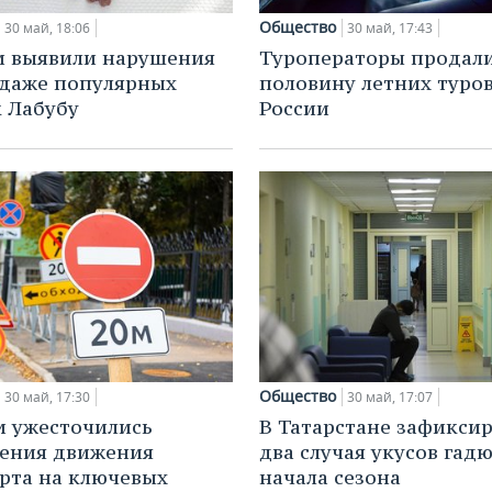
Общество
30 май, 18:06
30 май, 17:43
и выявили нарушения
Туроператоры продал
даже популярных
половину летних туров
 Лабубу
России
Общество
30 май, 17:30
30 май, 17:07
и ужесточились
В Татарстане зафикси
ения движения
два случая укусов гадю
рта на ключевых
начала сезона