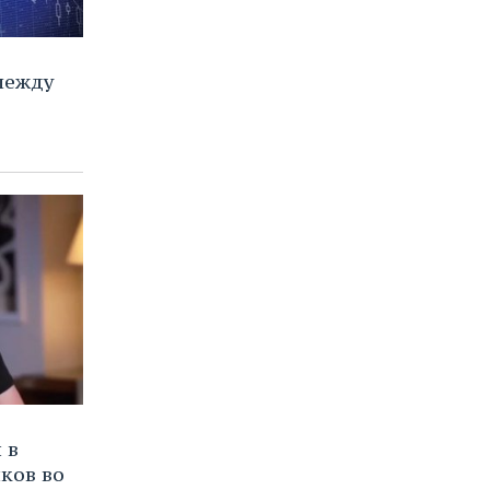
между
 в
ков во