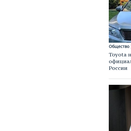
ВОДНЫЕ ВИДЫ СПОРТА
ОБРАЗОВАНИЕ
ХОККЕЙ С МЯЧОМ
ПРОИСШЕСТВИЯ
Общество
Toyota 
официа
России