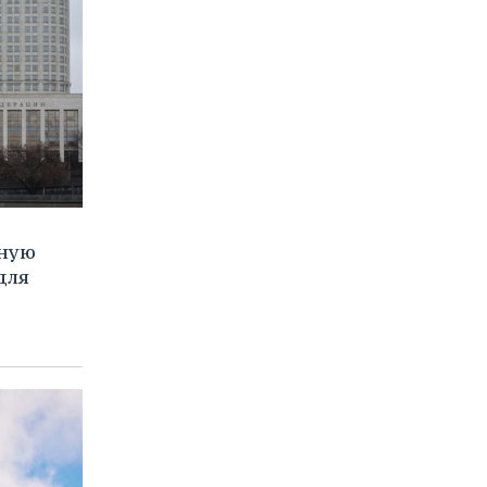
иную
для