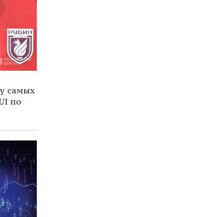
ку самых
ПЛ по