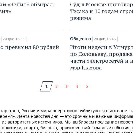
ий «Зенит» обыграл
Суд в Москве пригово
вич»
Тесака к 10 годам стро
режима
Общество
29 дек, 16:55
29 дек, 16:45
ро превысил 80 рублей
Итоги недели в Удмурт
по Соловьеву, продажа
части электросетей и 
мэр Глазова
1
2
3
4
5
тарстана, России и мира оперативно публикуются в интернет-г
 время». Лента новостей дня — это срочные и важные информ
 из авторитетных источников. Мы выбираем последние новост
 политики, спорта, бизнеса, происшествий - главные события з