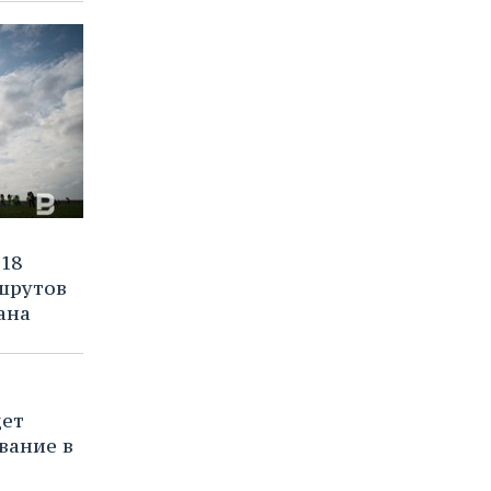
18
шрутов
ана
дет
вание в