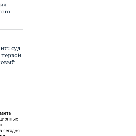
рил
гого
ии: суд
 первой
новый
азете
ационные
и
а сегодня.