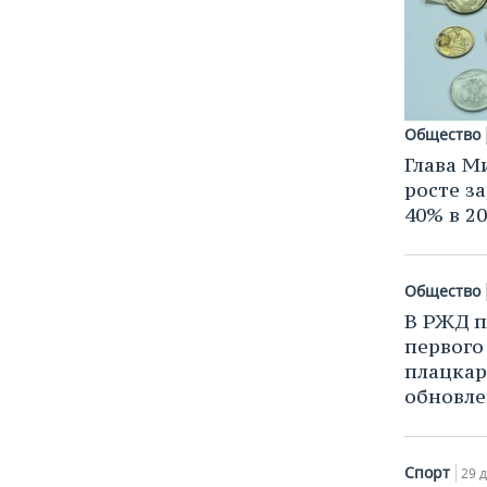
Общество
Глава М
росте з
40% в 20
Общество
В РЖД п
первого
плацкар
обновл
Спорт
29 д