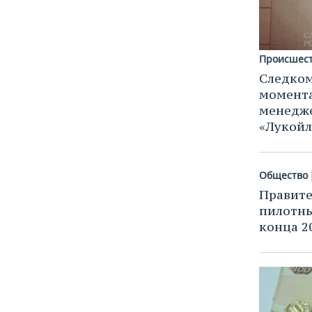
Происшес
Следком
момента
менедж
«Лукойл
Общество
Правите
пилотны
конца 2