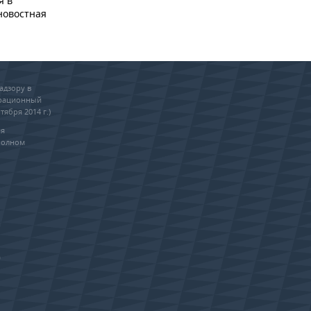
я в
новостная
адзору в
трационный
тября 2014 г.)
ия
полном
0