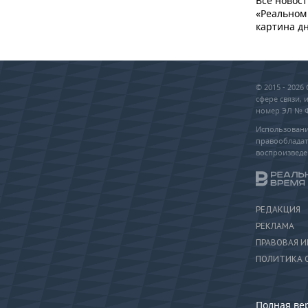
Все новост
«Реальном 
картина дн
© 2015 - 202
сфере связи,
номер ЭЛ № ФС
Использовани
правообладат
воспроизведе
РЕДАКЦИЯ
РЕКЛАМА
ПРАВОВАЯ 
ПОЛИТИКА 
Полная ве