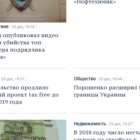
«Нефтехимик»
твия
29 дек, 19:58
 опубликовал видео
 убийства топ-
ера подрядчика
а»
Общество
29 дек, 19:21
29 дек, 18:44
льство продлило
Порошенко расширил 
й проект tax free до
границы Украины
019 года
Недвижимость
29 дек, 18:07
В 2018 году число нес
случаев на стройках в