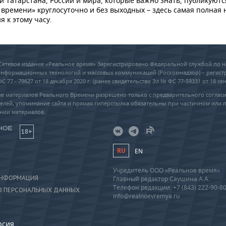
и Татарстана, России и мира, которые важно знать, публикуютс
времени» круглосуточно и без выходных – здесь самая полная 
я к этому часу.
6 Сетевое издание «Реальное время» Зарегистрировано Федеральной службой по н
 информационных технологий и массовых коммуникаций (Роскомнадзор) – регис
 77 - 79627 от 18 декабря 2020 г. (ранее свидетельство Эл № ФС 77-59331 от 18 сен
е материалов Реального Времени разрешено только с предварительного соглас
елей, упоминание сайта и прямая гиперссылка обязательны при частичном или 
нии материалов.
18+
RU
EN
Учредитель ООО «Реальное время»
ИНФОРМАЦИЯ
Главный редактор Саушина А.А.
Телефон редакции: +7 (843) 222-90-8
О ПЕРСОНАЛЬНЫХ ДАННЫХ
info@realnoevremya.ru
рсия