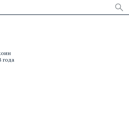
коин
 года