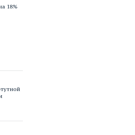
на 18%
ртутной
м