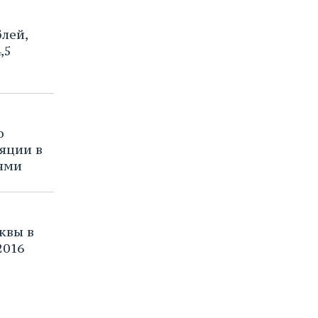
блей,
,5
о
яции в
иями
квы в
2016