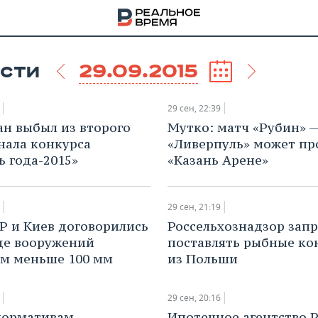
29.09.2015
СТИ
29 сен, 22:39
ан выбыл из второго
​Мутко: матч «Рубин» 
нала конкурса
«Ливерпуль» может пр
ь года-2015»
«Казань Арене»
29 сен, 21:19
НР и Киев договорились
​Россельхознадзор зап
де вооружений
поставлять рыбные ко
м меньше 100 мм
из Польши
НА
29 сен, 20:16
нормативам
Ипотечное агентство 