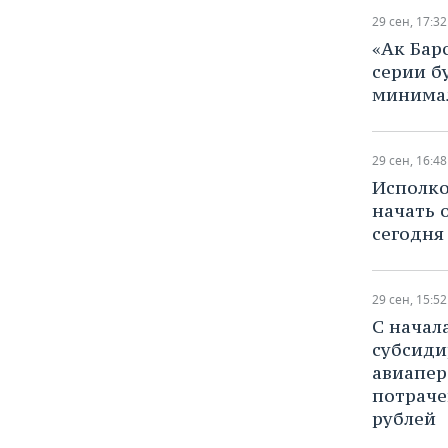
29 сен, 17:32
​«Ак Бар
серии б
минимал
29 сен, 16:48
Исполко
начать 
сегодня
29 сен, 15:52
С начал
субсид
авиапер
потраче
рублей