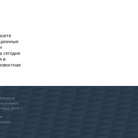
азете
ационные
и
а сегодня.
я в
новостная
адзору в
трационный
тября 2014 г.)
ия
полном