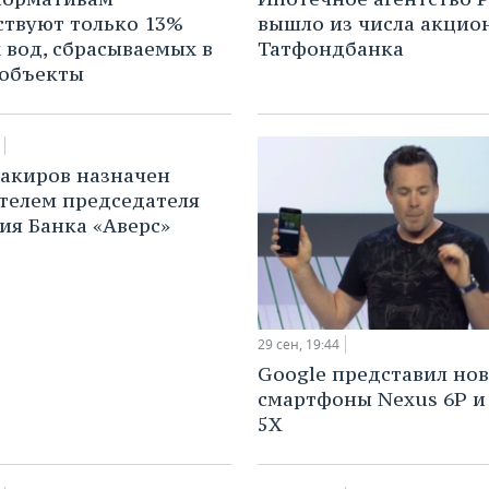
ствуют только 13%
вышло из числа акцио
 вод, сбрасываемых в
Татфондбанка
 объекты
акиров назначен
телем председателя
ия Банка «Аверс»
29 сен, 19:44
Google представил но
смартфоны Nexus 6P и
5X