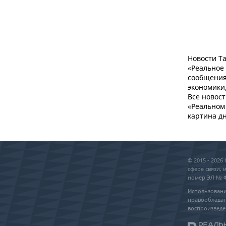
Новости Та
«Реальное
сообщения
экономики,
Все новост
«Реальном 
картина дн
© 2015 - 202
сфере связи,
номер ЭЛ № ФС
Использовани
правообладат
воспроизведе