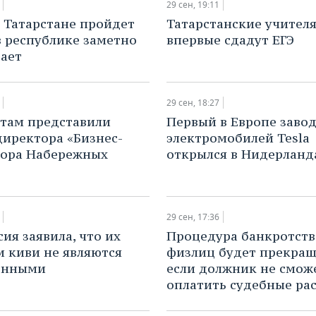
29 сен, 19:11
 Татарстане пройдет
Татарстанские учител
в республике заметно
впервые сдадут ЕГЭ
ает
29 сен, 18:27
там представили
Первый в Европе заво
директора «Бизнес-
электромобилей Tesla
тора Набережных
открылся в Нидерланд
29 сен, 17:36
сия заявила, что их
Процедура банкротств
и киви не являются
физлиц будет прекращ
онными
если должник не смож
оплатить судебные ра