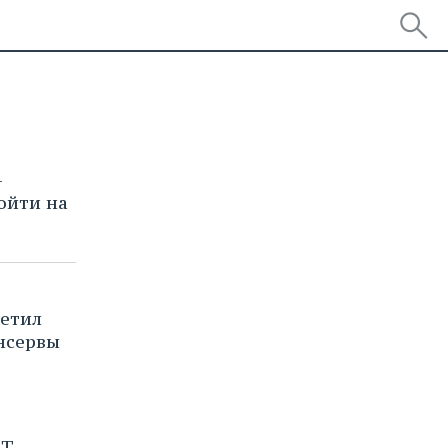
—
ойти на
ретил
нсервы
РТ