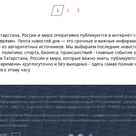
1
2
3
тарстана, России и мира оперативно публикуются в интернет-г
 время». Лента новостей дня — это срочные и важные информ
 из авторитетных источников. Мы выбираем последние новост
 политики, спорта, бизнеса, происшествий - главные события з
и Татарстана, России и мира, которые важно знать, публикуютс
времени» круглосуточно и без выходных – здесь самая полная 
я к этому часу.
6 Сетевое издание «Реальное время» Зарегистрировано Федеральной службой по н
 информационных технологий и массовых коммуникаций (Роскомнадзор) – регис
 77 - 79627 от 18 декабря 2020 г. (ранее свидетельство Эл № ФС 77-59331 от 18 сен
е материалов Реального Времени разрешено только с предварительного соглас
елей, упоминание сайта и прямая гиперссылка обязательны при частичном или 
нии материалов.