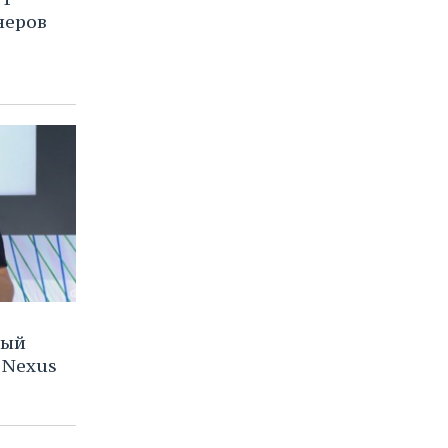
неров
вый
 Nexus