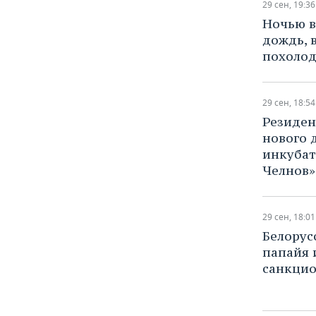
ВОДНЫЕ ВИДЫ СПОРТА
ОБРАЗОВАНИЕ
29 сен, 19:36
Ночью в
ХОККЕЙ С МЯЧОМ
ПРОИСШЕСТВИЯ
дождь, 
похолод
29 сен, 18:54
Резиден
нового 
инкуба
Челнов»
29 сен, 18:01
​Белорус
папайя 
санкци