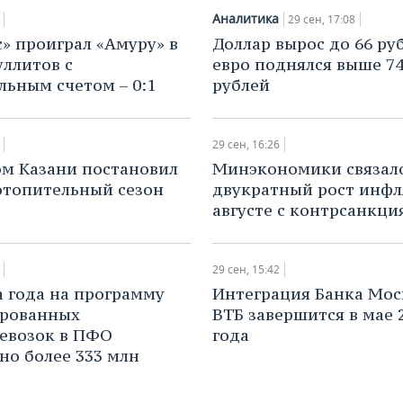
Аналитика
29 сен, 17:08
с» проиграл «Амуру» в
​Доллар вырос до 66 ру
уллитов с
евро поднялся выше 74
ьным счетом – 0:1
рублей
29 сен, 16:26
м Казани постановил
Минэкономики связал
отопительный сезон
двукратный рост инфл
августе с контрсанкц
29 сен, 15:42
а года на программу
Интеграция Банка Мос
ированных
ВТБ завершится в мае 
евозок в ПФО
года
но более 333 млн