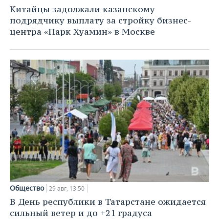
НЕФТЕХИМИЯ
Китайцы задолжали казанскому
РОЗНИЧНАЯ ТОРГОВЛЯ
НОВОСТИ ТЕХНОЛОГИЙ
МЕРОПРИЯТИЯ
подрядчику выплату за стройку бизнес-
НЕФТЬ
центра «Парк Хуамин» в Москве
ТРАНСПОРТ
IT
НОВОСТИ МЕРОПРИЯТИЙ
СПОРТ
ОПК
УСЛУГИ
МЕДИА
ВЫЕЗДНАЯ РЕДАКЦИЯ
НОВОСТИ СПОРТА
ОБЩЕСТВО
ЭНЕРГЕТИКА
ТЕЛЕКОММУНИКАЦИИ
БИЗНЕС-БРАНЧИ
ФУТБОЛ
НОВОСТИ ОБЩЕСТВА
ФОТОГАЛЕРЕЯ
ONLINE-КОНФЕРЕНЦИИ
ХОККЕЙ
ВЛАСТЬ
СЮЖЕТЫ
ОТКРЫТАЯ ЛЕКЦИЯ
БАСКЕТБОЛ
ИНФРАСТРУКТУРА
СПРАВОЧНИК
ВОЛЕЙБОЛ
ИСТОРИЯ
СПИСОК ПЕРСОН
ПОЛНАЯ ВЕРСИЯ
КИБЕРСПОРТ
КУЛЬТУРА
СПИСОК КОМПАНИЙ
Общество
29 авг, 13:50
ФИГУРНОЕ КАТАНИЕ
МЕДИЦИНА
В День республики в Татарстане ожидается
сильный ветер и до +21 градуса