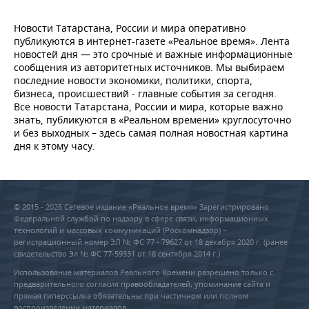
Новости Татарстана, России и мира оперативно
публикуются в интернет-газете «Реальное время». Лента
новостей дня — это срочные и важные информационные
сообщения из авторитетных источников. Мы выбираем
последние новости экономики, политики, спорта,
бизнеса, происшествий - главные события за сегодня.
Все новости Татарстана, России и мира, которые важно
знать, публикуются в «Реальном времени» круглосуточно
и без выходных – здесь самая полная новостная картина
дня к этому часу.
© 2015 - 2026 Сетевое издание «Реальное время» Зарегистрировано
Федеральной службой по надзору в сфере связи, информационных
технологий и массовых коммуникаций (Роскомнадзор) –
регистрационный номер ЭЛ № ФС 77 - 79627 от 18 декабря 2020 г. (ранее
свидетельство Эл № ФС 77-59331 от 18 сентября 2014 г.)
Использование материалов Реального Времени разрешено только с
предварительного согласия правообладателей, упоминание сайта и
прямая гиперссылка обязательны при частичном или полном
воспроизведении материалов.