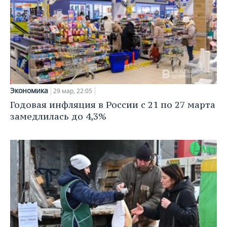
ВОДНЫЕ ВИДЫ СПОРТА
ОБРАЗОВАНИЕ
ХОККЕЙ С МЯЧОМ
ПРОИСШЕСТВИЯ
Экономика
29 мар, 22:05
Годовая инфляция в России с 21 по 27 марта
замедлилась до 4,3%