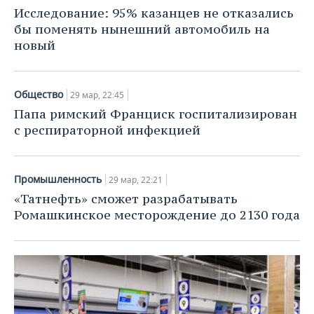
НЕФТЕХИМИЯ
Исследование: 95% казанцев не отказались
РОЗНИЧНАЯ ТОРГОВЛЯ
НОВОСТИ ТЕХНОЛОГИЙ
МЕРОПРИЯТИЯ
бы поменять нынешний автомобиль на
НЕФТЬ
новый
ТРАНСПОРТ
IT
НОВОСТИ МЕРОПРИЯТИЙ
СПОРТ
ОПК
УСЛУГИ
МЕДИА
ВЫЕЗДНАЯ РЕДАКЦИЯ
НОВОСТИ СПОРТА
ОБЩЕСТВО
Общество
29 мар, 22:45
ЭНЕРГЕТИКА
Папа римский Франциск госпитализирован
ТЕЛЕКОММУНИКАЦИИ
БИЗНЕС-БРАНЧИ
ФУТБОЛ
НОВОСТИ ОБЩЕСТВА
ФОТОГАЛЕРЕЯ
с респираторной инфекцией
ONLINE-КОНФЕРЕНЦИИ
ХОККЕЙ
ВЛАСТЬ
СЮЖЕТЫ
Промышленность
29 мар, 22:21
ОТКРЫТАЯ ЛЕКЦИЯ
БАСКЕТБОЛ
ИНФРАСТРУКТУРА
СПРАВОЧНИК
«Татнефть» сможет разрабатывать
Ромашкинское месторождение до 2130 года
ВОЛЕЙБОЛ
ИСТОРИЯ
СПИСОК ПЕРСОН
ПОЛНАЯ ВЕРСИЯ
КИБЕРСПОРТ
КУЛЬТУРА
СПИСОК КОМПАНИЙ
ФИГУРНОЕ КАТАНИЕ
МЕДИЦИНА