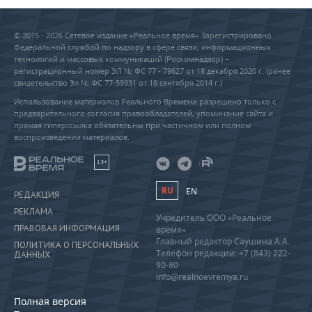
© 2015 - 2026 Сетевое издание «Реальное время» Зарегистрировано
Федеральной службой по надзору в сфере связи, информационных
технологий и массовых коммуникаций (Роскомнадзор) –
регистрационный номер ЭЛ № ФС 77 - 79627 от 18 декабря 2020 г. (ранее
свидетельство Эл № ФС 77-59331 от 18 сентября 2014 г.)
Использование материалов Реального Времени разрешено только с
предварительного согласия правообладателей, упоминание сайта и
прямая гиперссылка обязательны при частичном или полном
воспроизведении материалов.
18+
RU
EN
РЕДАКЦИЯ
РЕКЛАМА
Учредитель ООО «Реальное
ПРАВОВАЯ ИНФОРМАЦИЯ
время»
Главный редактор Саушина А.А.
ПОЛИТИКА О ПЕРСОНАЛЬНЫХ
Телефон редакции: +7 (843) 222-
ДАННЫХ
90-80
info@realnoevremya.ru
Полная версия