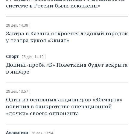
НЕФТЕХИМИЯ
системе в России были искажены»
РОЗНИЧНАЯ ТОРГОВЛЯ
НОВОСТИ ТЕХНОЛОГИЙ
МЕРОПРИЯТИЯ
НЕФТЬ
ТРАНСПОРТ
IT
НОВОСТИ МЕРОПРИЯТИЙ
СПОРТ
28 дек, 14:38
ОПК
Завтра в Казани откроется ледовый городок
УСЛУГИ
МЕДИА
ВЫЕЗДНАЯ РЕДАКЦИЯ
НОВОСТИ СПОРТА
ОБЩЕСТВО
у театра кукол «Экият»
ЭНЕРГЕТИКА
ТЕЛЕКОММУНИКАЦИИ
БИЗНЕС-БРАНЧИ
ФУТБОЛ
НОВОСТИ ОБЩЕСТВА
ФОТОГАЛЕРЕЯ
Спорт
28 дек, 14:19
Допинг-проба «Б» Поветкина будет вскрыта
ONLINE-КОНФЕРЕНЦИИ
ХОККЕЙ
ВЛАСТЬ
СЮЖЕТЫ
в январе
ОТКРЫТАЯ ЛЕКЦИЯ
БАСКЕТБОЛ
ИНФРАСТРУКТУРА
СПРАВОЧНИК
28 дек, 13:57
ВОЛЕЙБОЛ
ИСТОРИЯ
СПИСОК ПЕРСОН
ПОЛНАЯ ВЕРСИЯ
Один из основных акционеров «Юлмарта»
обвинил в банкротстве операционной
КИБЕРСПОРТ
КУЛЬТУРА
СПИСОК КОМПАНИЙ
«дочки» своего оппонента
ФИГУРНОЕ КАТАНИЕ
МЕДИЦИНА
Аналитика
28 дек, 13:54