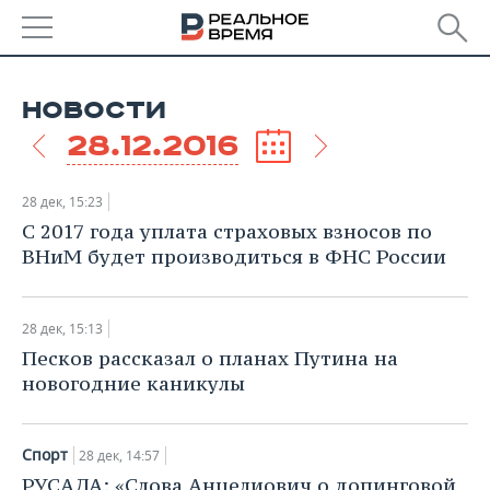
РЕГИОНЫ
НОВОСТИ
БАШКОРТОСТАН
НОВОСТИ
28.12.2016
ТАТАРСТАН
АНАЛИТИКА
28 дек, 15:23
УДМУРТИЯ
НОВОСТИ АНАЛИТИКИ
ЭКОНОМИКА
С 2017 года уплата страховых взносов по
ВНиМ будет производиться в ФНС России
ДЕКЛАРАЦИИ О ДОХОДАХ
НОВОСТИ ЭКОНОМИКИ
ПРОМЫШЛЕННОСТЬ
КОРОЛИ ГОСЗАКАЗА ПФО
ФИНАНСЫ
НОВОСТИ
НЕДВИЖИМОСТЬ
28 дек, 15:13
ПРОМЫШЛЕННОСТИ
Песков рассказал о планах Путина на
ВУЗЫ ТАТАРСТАНА
БАНКИ
НОВОСТИ НЕДВИЖИМОСТИ
АВТО
новогодние каникулы
АГРОПРОМ
КОМУ ПРИНАДЛЕЖАТ
БЮДЖЕТ
НОВОСТИ АВТО
БИЗНЕС
ТОРГОВЫЕ ЦЕНТРЫ
МАШИНОСТРОЕНИЕ
Спорт
28 дек, 14:57
ТАТАРСТАНА
ИНВЕСТИЦИИ
НОВОСТИ БИЗНЕСА
ТЕХНОЛОГИИ
РУСАДА: «Слова Анцелиович о допинговой