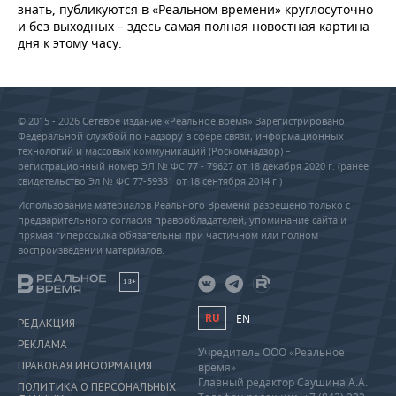
знать, публикуются в «Реальном времени» круглосуточно
и без выходных – здесь самая полная новостная картина
дня к этому часу.
© 2015 - 2026 Сетевое издание «Реальное время» Зарегистрировано
Федеральной службой по надзору в сфере связи, информационных
технологий и массовых коммуникаций (Роскомнадзор) –
регистрационный номер ЭЛ № ФС 77 - 79627 от 18 декабря 2020 г. (ранее
свидетельство Эл № ФС 77-59331 от 18 сентября 2014 г.)
Использование материалов Реального Времени разрешено только с
предварительного согласия правообладателей, упоминание сайта и
прямая гиперссылка обязательны при частичном или полном
воспроизведении материалов.
18+
RU
EN
РЕДАКЦИЯ
РЕКЛАМА
Учредитель ООО «Реальное
ПРАВОВАЯ ИНФОРМАЦИЯ
время»
Главный редактор Саушина А.А.
ПОЛИТИКА О ПЕРСОНАЛЬНЫХ