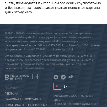
знать, публикуются в «Реальном времени» круглосуточно
и без выходных – здесь самая полная новостная картина
дня к этому часу.
© 2015 - 2026 Сетевое издание «Реальное время» Зарегистрировано
Федеральной службой по надзору в сфере связи, информационных
технологий и массовых коммуникаций (Роскомнадзор) –
регистрационный номер ЭЛ № ФС 77 - 79627 от 18 декабря 2020 г. (ранее
свидетельство Эл № ФС 77-59331 от 18 сентября 2014 г.)
Использование материалов Реального Времени разрешено только с
предварительного согласия правообладателей, упоминание сайта и
прямая гиперссылка обязательны при частичном или полном
воспроизведении материалов.
18+
RU
EN
РЕДАКЦИЯ
РЕКЛАМА
Учредитель ООО «Реальное
ПРАВОВАЯ ИНФОРМАЦИЯ
время»
Главный редактор Саушина А.А.
ПОЛИТИКА О ПЕРСОНАЛЬНЫХ