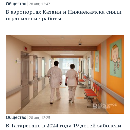
НЕФТЕХИМИЯ
Общество
28 авг, 12:47
РОЗНИЧНАЯ ТОРГОВЛЯ
НОВОСТИ ТЕХНОЛОГИЙ
МЕРОПРИЯТИЯ
В аэропортах Казани и Нижнекамска сняли
НЕФТЬ
ограничение работы
ТРАНСПОРТ
IT
НОВОСТИ МЕРОПРИЯТИЙ
СПОРТ
ОПК
УСЛУГИ
МЕДИА
ВЫЕЗДНАЯ РЕДАКЦИЯ
НОВОСТИ СПОРТА
ОБЩЕСТВО
ЭНЕРГЕТИКА
ТЕЛЕКОММУНИКАЦИИ
БИЗНЕС-БРАНЧИ
ФУТБОЛ
НОВОСТИ ОБЩЕСТВА
ФОТОГАЛЕРЕЯ
ONLINE-КОНФЕРЕНЦИИ
ХОККЕЙ
ВЛАСТЬ
СЮЖЕТЫ
ОТКРЫТАЯ ЛЕКЦИЯ
БАСКЕТБОЛ
ИНФРАСТРУКТУРА
СПРАВОЧНИК
ВОЛЕЙБОЛ
ИСТОРИЯ
СПИСОК ПЕРСОН
ПОЛНАЯ ВЕРСИЯ
КИБЕРСПОРТ
КУЛЬТУРА
СПИСОК КОМПАНИЙ
ФИГУРНОЕ КАТАНИЕ
МЕДИЦИНА
Общество
28 авг, 12:25
В Татарстане в 2024 году 19 детей заболели