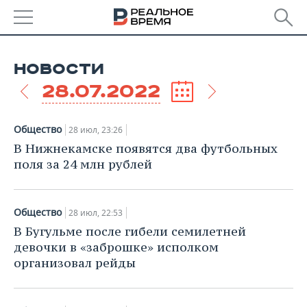
РЕГИОНЫ
НОВОСТИ
БАШКОРТОСТАН
НОВОСТИ
28.07.2022
ТАТАРСТАН
АНАЛИТИКА
Общество
28 июл, 23:26
УДМУРТИЯ
НОВОСТИ АНАЛИТИКИ
ЭКОНОМИКА
В Нижнекамске появятся два футбольных
поля за 24 млн рублей
ДЕКЛАРАЦИИ О ДОХОДАХ
НОВОСТИ ЭКОНОМИКИ
ПРОМЫШЛЕННОСТЬ
КОРОЛИ ГОСЗАКАЗА ПФО
ФИНАНСЫ
НОВОСТИ
НЕДВИЖИМОСТЬ
Общество
28 июл, 22:53
ПРОМЫШЛЕННОСТИ
В Бугульме после гибели семилетней
ВУЗЫ ТАТАРСТАНА
БАНКИ
НОВОСТИ НЕДВИЖИМОСТИ
АВТО
девочки в «заброшке» исполком
АГРОПРОМ
организовал рейды
КОМУ ПРИНАДЛЕЖАТ
БЮДЖЕТ
НОВОСТИ АВТО
БИЗНЕС
ТОРГОВЫЕ ЦЕНТРЫ
МАШИНОСТРОЕНИЕ
ТАТАРСТАНА
ИНВЕСТИЦИИ
НОВОСТИ БИЗНЕСА
ТЕХНОЛОГИИ