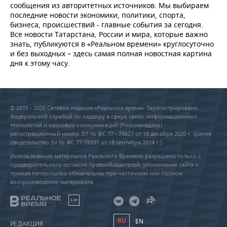
сообщения из авторитетных источников. Мы выбираем
последние новости экономики, политики, спорта,
бизнеса, происшествий - главные события за сегодня.
Все новости Татарстана, России и мира, которые важно
знать, публикуются в «Реальном времени» круглосуточно
и без выходных – здесь самая полная новостная картина
дня к этому часу.
© 2015 - 2026 Сетевое издание «Реальное время» Зарегистрировано
Федеральной службой по надзору в сфере связи, информационных
технологий и массовых коммуникаций (Роскомнадзор) –
регистрационный номер ЭЛ № ФС 77 - 79627 от 18 декабря 2020 г. (ранее
свидетельство Эл № ФС 77-59331 от 18 сентября 2014 г.)
Использование материалов Реального Времени разрешено только с
предварительного согласия правообладателей, упоминание сайта и
прямая гиперссылка обязательны при частичном или полном
воспроизведении материалов.
18+
RU
EN
РЕДАКЦИЯ