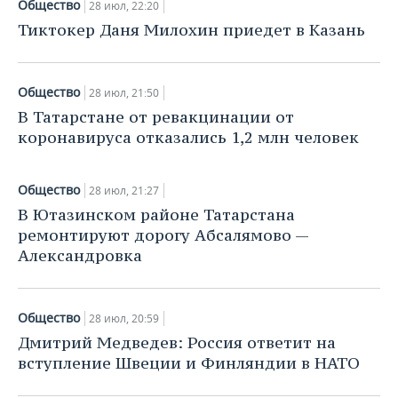
Общество
НЕФТЕХИМИЯ
28 июл, 22:20
Тиктокер Даня Милохин приедет в Казань
РОЗНИЧНАЯ ТОРГОВЛЯ
НОВОСТИ ТЕХНОЛОГИЙ
МЕРОПРИЯТИЯ
НЕФТЬ
ТРАНСПОРТ
IT
НОВОСТИ МЕРОПРИЯТИЙ
СПОРТ
ОПК
Общество
28 июл, 21:50
УСЛУГИ
МЕДИА
ВЫЕЗДНАЯ РЕДАКЦИЯ
НОВОСТИ СПОРТА
ОБЩЕСТВО
В Татарстане от ревакцинации от
ЭНЕРГЕТИКА
коронавируса отказались 1,2 млн человек
ТЕЛЕКОММУНИКАЦИИ
БИЗНЕС-БРАНЧИ
ФУТБОЛ
НОВОСТИ ОБЩЕСТВА
ФОТОГАЛЕРЕЯ
Общество
28 июл, 21:27
ONLINE-КОНФЕРЕНЦИИ
ХОККЕЙ
ВЛАСТЬ
СЮЖЕТЫ
В Ютазинском районе Татарстана
ремонтируют дорогу Абсалямово —
ОТКРЫТАЯ ЛЕКЦИЯ
БАСКЕТБОЛ
ИНФРАСТРУКТУРА
СПРАВОЧНИК
Александровка
ВОЛЕЙБОЛ
ИСТОРИЯ
СПИСОК ПЕРСОН
ПОЛНАЯ ВЕРСИЯ
Общество
КИБЕРСПОРТ
КУЛЬТУРА
СПИСОК КОМПАНИЙ
28 июл, 20:59
Дмитрий Медведев: Россия ответит на
ФИГУРНОЕ КАТАНИЕ
МЕДИЦИНА
вступление Швеции и Финляндии в НАТО