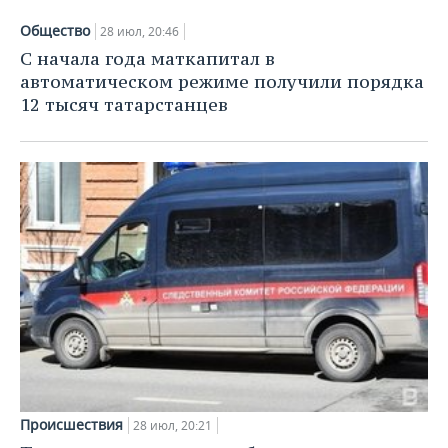
ВОДНЫЕ ВИДЫ СПОРТА
ОБРАЗОВАНИЕ
Общество
28 июл, 20:46
ХОККЕЙ С МЯЧОМ
ПРОИСШЕСТВИЯ
С начала года маткапитал в
автоматическом режиме получили порядка
12 тысяч татарстанцев
Происшествия
28 июл, 20:21