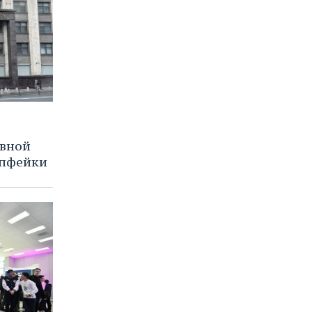
овной
ипфейки