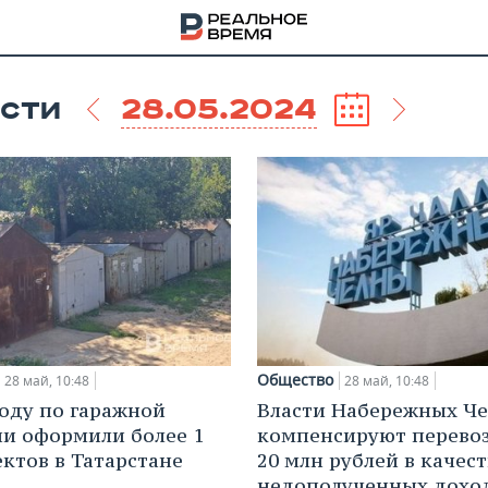
28.05.2024
СТИ
Общество
28 май, 10:48
28 май, 10:48
году по гаражной
Власти Набережных Ч
НА
и оформили более 1
компенсируют перево
ектов в Татарстане
20 млн рублей в качест
недополученных дохо