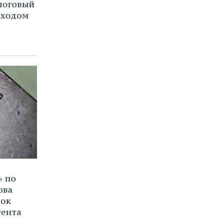
логовый
оходом
» по
ова
сок
тента