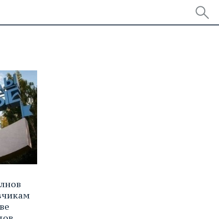
елнов
зчикам
ве
дов