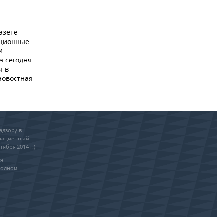
азете
ационные
и
а сегодня.
я в
новостная
адзору в
трационный
тября 2014 г.)
ия
полном