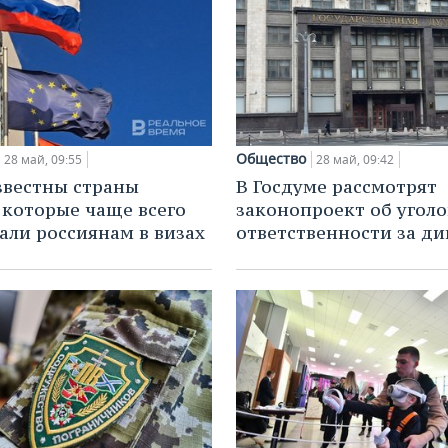
Общество
28 май, 09:55
28 май, 09:42
звестны страны
В Госдуме рассмотрят
 которые чаще всего
законопроект об угол
али россиянам в визах
ответственности за д