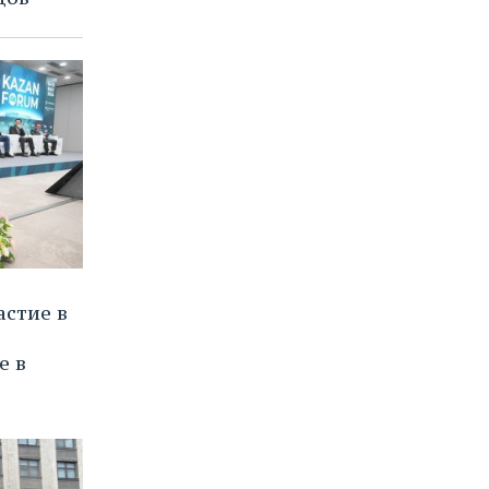
астие в
е в