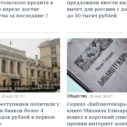
тельского кредита в
предложили ввести на
в апреле достиг
вычет для россиян с д
ма за последние 7
до 30 тысяч рублей
Общество
28 май, 08:15
28 май, 08:07
еступники похитили у
Сериал «Библиотекарь
в банков более 4
книге Михаила Елизар
дов рублей в первом
вошел в короткий спи
е
премии интернет-кон