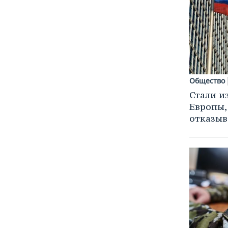
ВОДНЫЕ ВИДЫ СПОРТА
ОБРАЗОВАНИЕ
ХОККЕЙ С МЯЧОМ
ПРОИСШЕСТВИЯ
Общество
Стали и
Европы,
отказыв