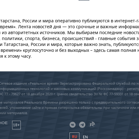
тарстана, России и мира оперативно публикуются в интернет-г
 время». Лента новостей дня — это срочные и важные информ
 из авторитетных источников. Мы выбираем последние новост
 политики, спорта, бизнеса, происшествий - главные события з
и Татарстана, России и мира, которые важно знать, публикуютс
времени» круглосуточно и без выходных – здесь самая полная 
я к этому часу.
6 Сетевое издание «Реальное время» Зарегистрировано Федеральной службой по н
 информационных технологий и массовых коммуникаций (Роскомнадзор) – регис
 77 - 79627 от 18 декабря 2020 г. (ранее свидетельство Эл № ФС 77-59331 от 18 сен
е материалов Реального Времени разрешено только с предварительного соглас
елей, упоминание сайта и прямая гиперссылка обязательны при частичном или 
нии материалов.
18+
RU
EN