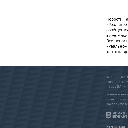
Новости Та
«Реальное
сообщения
экономики,
Все новост
«Реальном 
картина дн
© 2015 - 202
сфере связи,
номер ЭЛ № ФС
Использовани
правообладат
воспроизведе
РЕДАКЦИЯ