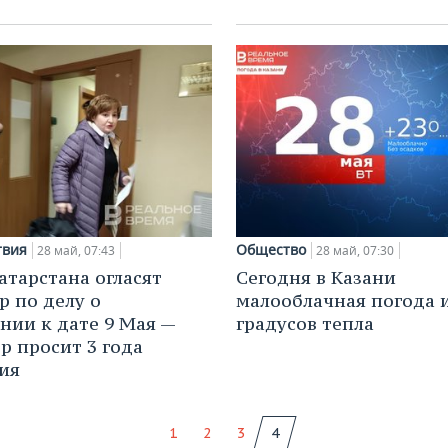
твия
Общество
28 май, 07:43
28 май, 07:30
Татарстана огласят
Сегодня в Казани
р по делу о
малооблачная погода и
нии к дате 9 Мая —
градусов тепла
р просит 3 года
ия
1
2
3
4