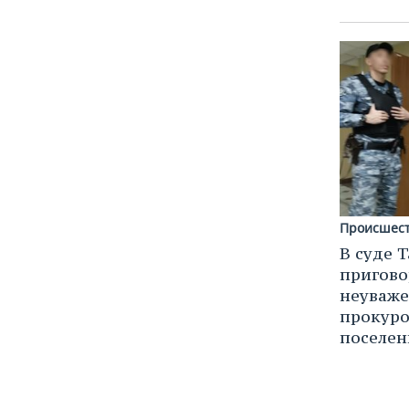
Происшес
В суде 
пригово
неуваже
прокуро
поселен