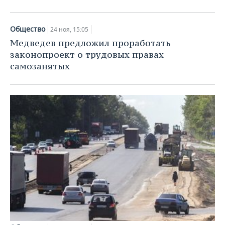
ВОДНЫЕ ВИДЫ СПОРТА
ОБРАЗОВАНИЕ
ХОККЕЙ С МЯЧОМ
ПРОИСШЕСТВИЯ
Общество
24 ноя, 15:05
Медведев предложил проработать
законопроект о трудовых правах
самозанятых