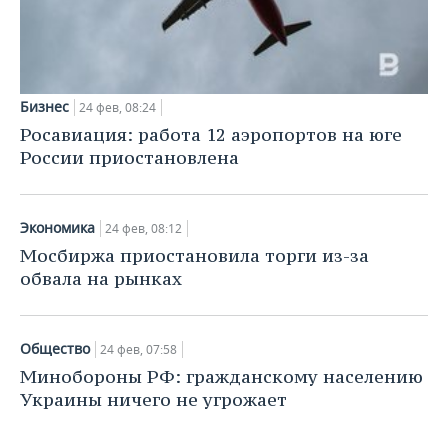
НЕФТЕХИМИЯ
РОЗНИЧНАЯ ТОРГОВЛЯ
НОВОСТИ ТЕХНОЛОГИЙ
МЕРОПРИЯТИЯ
НЕФТЬ
ТРАНСПОРТ
IT
НОВОСТИ МЕРОПРИЯТИЙ
СПОРТ
ОПК
Бизнес
24 фев, 08:24
УСЛУГИ
МЕДИА
ВЫЕЗДНАЯ РЕДАКЦИЯ
НОВОСТИ СПОРТА
ОБЩЕСТВО
Росавиация: работа 12 аэропортов на юге
ЭНЕРГЕТИКА
России приостановлена
ТЕЛЕКОММУНИКАЦИИ
БИЗНЕС-БРАНЧИ
ФУТБОЛ
НОВОСТИ ОБЩЕСТВА
ФОТОГАЛЕРЕЯ
ONLINE-КОНФЕРЕНЦИИ
ХОККЕЙ
ВЛАСТЬ
СЮЖЕТЫ
Экономика
24 фев, 08:12
Мосбиржа приостановила торги из-за
ОТКРЫТАЯ ЛЕКЦИЯ
БАСКЕТБОЛ
ИНФРАСТРУКТУРА
СПРАВОЧНИК
обвала на рынках
ВОЛЕЙБОЛ
ИСТОРИЯ
СПИСОК ПЕРСОН
ПОЛНАЯ ВЕРСИЯ
Общество
24 фев, 07:58
КИБЕРСПОРТ
КУЛЬТУРА
СПИСОК КОМПАНИЙ
Минобороны РФ: гражданскому населению
Украины ничего не угрожает
ФИГУРНОЕ КАТАНИЕ
МЕДИЦИНА