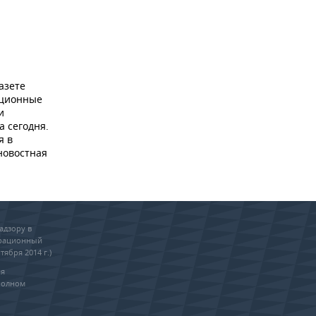
азете
ационные
и
а сегодня.
я в
новостная
адзору в
трационный
тября 2014 г.)
ия
полном