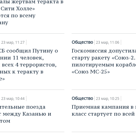
лы жертвам теракта в
 Сити Холле»
тся по всему
ану
Общество
23 мар, 11:27
23 мар, 11:06
СБ сообщил Путину о
Госкомиссия допустил
нии 11 человек,
старту ракету «Союз-2.
 всех 4 террористов,
пилотируемым корабл
ных к теракту в
«Союз МС-25»
е»
Общество
23 мар, 10:44
23 мар, 10:25
тельные поезда
Приемная кампания в
т между Казанью и
класс стартует по всей
ртом