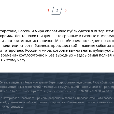
1
2
3
тарстана, России и мира оперативно публикуются в интернет-г
 время». Лента новостей дня — это срочные и важные информ
 из авторитетных источников. Мы выбираем последние новост
 политики, спорта, бизнеса, происшествий - главные события з
и Татарстана, России и мира, которые важно знать, публикуютс
времени» круглосуточно и без выходных – здесь самая полная 
я к этому часу.
6 Сетевое издание «Реальное время» Зарегистрировано Федеральной службой по н
 информационных технологий и массовых коммуникаций (Роскомнадзор) – регис
 77 - 79627 от 18 декабря 2020 г. (ранее свидетельство Эл № ФС 77-59331 от 18 сен
е материалов Реального Времени разрешено только с предварительного соглас
елей, упоминание сайта и прямая гиперссылка обязательны при частичном или 
нии материалов.