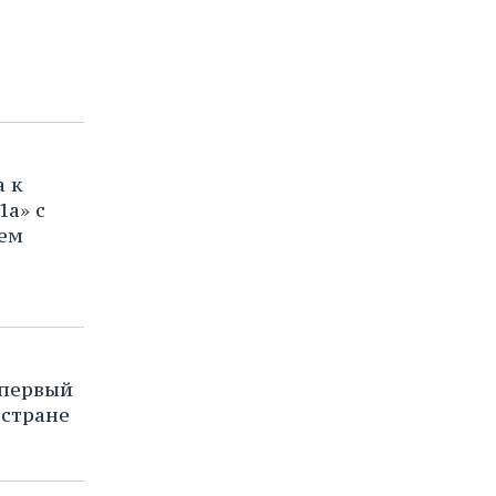
а к
1а» с
ем
 первый
 стране