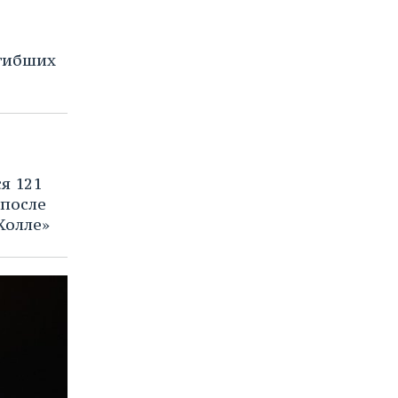
гибших
я 121
после
Холле»