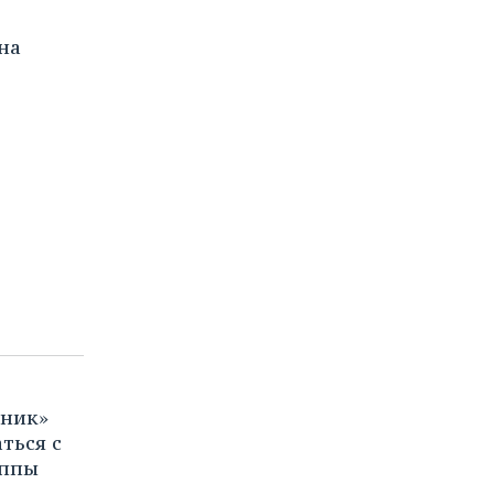
на
кник»
ться с
уппы