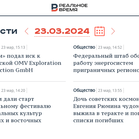
23.03.2024
СТИ
Общество
23 мар, 15:13
23 мар, 14:52
м» подал иск к
Федеральный штаб об
ской OMV Exploration
работу энергосистем
ction GmbH
приграничных регион
Общество
23 мар, 14:20
23 мар, 13:55
и дали старт
Дочь советских космо
льному фестивалю
Евгения Рюмина чудо
льных культур
выжила в теракте и по
х и восточных
списки погибших
НА
в