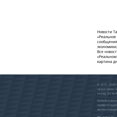
Новости Та
«Реальное
сообщения
экономики,
Все новост
«Реальном 
картина дн
© 2015 - 202
сфере связи,
номер ЭЛ № ФС
Использовани
правообладат
воспроизведе