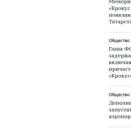
Мемориа
«Крокус
появляю
Татарст
Общество
Глава Ф
задержа
включая
причаст
«Крокус
Общество
Дополни
запустя
аэропо