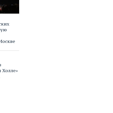
ских
бую
Москве
в
и Холле»
к