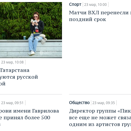
Спорт
23 мар, 10:00
Матчи ВХЛ перенесли 
поздний срок
23 мар, 10:08
Татарстана
уются русской
ой
Общество
23 мар, 09:51
23 мар, 09:35
рови имени Гаврилова
Директор группы «Пи
е принял более 500
все еще не может связа
в
одним из артистов гр