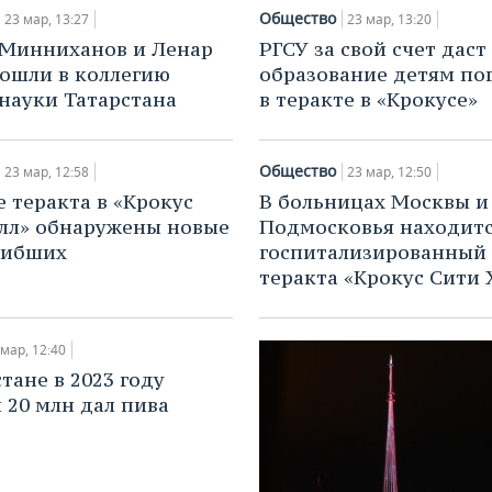
Общество
23 мар, 13:27
23 мар, 13:20
Минниханов и Ленар
РГСУ за свой счет даст
ошли в коллегию
образование детям по
ауки Татарстана
в теракте в «Крокусе»
Общество
23 мар, 12:58
23 мар, 12:50
е теракта в «Крокус
В больницах Москвы и
лл» обнаружены новые
Подмосковья находитс
гибших
госпитализированный 
теракта «Крокус Сити 
 мар, 12:40
тане в 2023 году
 20 млн дал пива