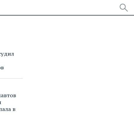
судил
ов
навтов
м
пала в