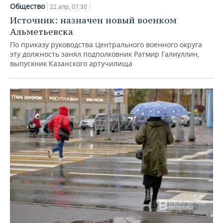
НЕФТЕХИМИЯ
Общество
22 апр, 07:30
РОЗНИЧНАЯ ТОРГОВЛЯ
НОВОСТИ ТЕХНОЛОГИЙ
МЕРОПРИЯТИЯ
Источник: назначен новый военком
НЕФТЬ
Альметьевска
ТРАНСПОРТ
IT
НОВОСТИ МЕРОПРИЯТИЙ
СПОРТ
По приказу руководства Центрального военного округа
ОПК
эту должность занял подполковник Ратмир Галиуллин,
выпускник Казанского артучилища
УСЛУГИ
МЕДИА
ВЫЕЗДНАЯ РЕДАКЦИЯ
НОВОСТИ СПОРТА
ОБЩЕСТВО
ЭНЕРГЕТИКА
ТЕЛЕКОММУНИКАЦИИ
БИЗНЕС-БРАНЧИ
ФУТБОЛ
НОВОСТИ ОБЩЕСТВА
ФОТОГАЛЕРЕЯ
ONLINE-КОНФЕРЕНЦИИ
ХОККЕЙ
ВЛАСТЬ
СЮЖЕТЫ
ОТКРЫТАЯ ЛЕКЦИЯ
БАСКЕТБОЛ
ИНФРАСТРУКТУРА
СПРАВОЧНИК
ВОЛЕЙБОЛ
ИСТОРИЯ
СПИСОК ПЕРСОН
ПОЛНАЯ ВЕРСИЯ
КИБЕРСПОРТ
КУЛЬТУРА
СПИСОК КОМПАНИЙ
ФИГУРНОЕ КАТАНИЕ
МЕДИЦИНА