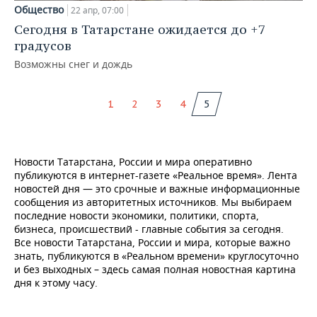
ВОДНЫЕ ВИДЫ СПОРТА
ОБРАЗОВАНИЕ
Общество
22 апр, 07:00
Сегодня в Татарстане ожидается до +7
ХОККЕЙ С МЯЧОМ
ПРОИСШЕСТВИЯ
градусов
Возможны снег и дождь
1
2
3
4
5
Новости Татарстана, России и мира оперативно
публикуются в интернет-газете «Реальное время». Лента
новостей дня — это срочные и важные информационные
сообщения из авторитетных источников. Мы выбираем
последние новости экономики, политики, спорта,
бизнеса, происшествий - главные события за сегодня.
Все новости Татарстана, России и мира, которые важно
знать, публикуются в «Реальном времени» круглосуточно
и без выходных – здесь самая полная новостная картина
дня к этому часу.