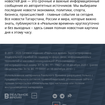
новостей дня — это срочные и важные информационные
сообщения из авторитетных источников. Мы выбираем
последние новости экономики, политики, спорта,
бизнеса, происшествий - главные события за сегодня.
Все новости Татарстана, России и мира, которые важно
знать, публикуются в «Реальном времени» круглосуточно
и без выходных – здесь самая полная новостная картина
дня к этому часу.
© 2015 - 2026 Сетевое издание «Реальное время» Зарегистрировано
Федеральной службой по надзору в сфере связи, информационных
технологий и массовых коммуникаций (Роскомнадзор) –
регистрационный номер ЭЛ № ФС 77 - 79627 от 18 декабря 2020 г. (ранее
свидетельство Эл № ФС 77-59331 от 18 сентября 2014 г.)
Использование материалов Реального Времени разрешено только с
предварительного согласия правообладателей, упоминание сайта и
прямая гиперссылка обязательны при частичном или полном
воспроизведении материалов.
18+