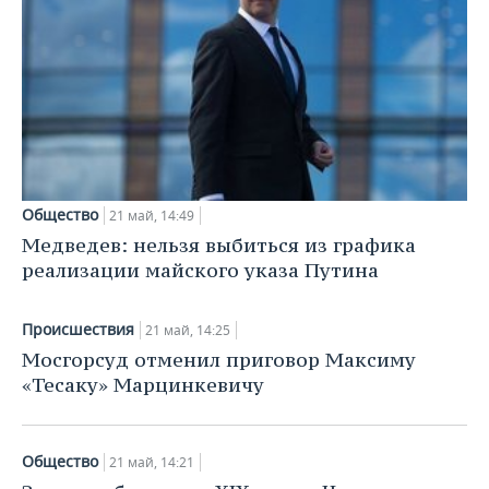
ВОДНЫЕ ВИДЫ СПОРТА
ОБРАЗОВАНИЕ
ХОККЕЙ С МЯЧОМ
ПРОИСШЕСТВИЯ
Общество
21 май, 14:49
Медведев: нельзя выбиться из графика
реализации майского указа Путина
Происшествия
21 май, 14:25
Мосгорсуд отменил приговор Максиму
«Тесаку» Марцинкевичу
Общество
21 май, 14:21