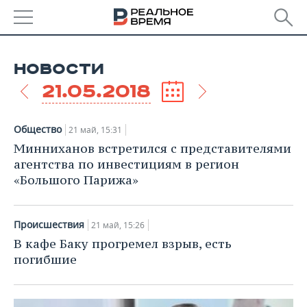
РЕГИОНЫ
НОВОСТИ
БАШКОРТОСТАН
НОВОСТИ
21.05.2018
ТАТАРСТАН
АНАЛИТИКА
Общество
21 май, 15:31
УДМУРТИЯ
НОВОСТИ АНАЛИТИКИ
ЭКОНОМИКА
Минниханов встретился с представителями
агентства по инвестициям в регион
ДЕКЛАРАЦИИ О ДОХОДАХ
НОВОСТИ ЭКОНОМИКИ
ПРОМЫШЛЕННОСТЬ
«Большого Парижа»
КОРОЛИ ГОСЗАКАЗА ПФО
ФИНАНСЫ
НОВОСТИ
НЕДВИЖИМОСТЬ
ПРОМЫШЛЕННОСТИ
Происшествия
21 май, 15:26
ВУЗЫ ТАТАРСТАНА
БАНКИ
НОВОСТИ НЕДВИЖИМОСТИ
АВТО
В кафе Баку прогремел взрыв, есть
АГРОПРОМ
погибшие
КОМУ ПРИНАДЛЕЖАТ
БЮДЖЕТ
НОВОСТИ АВТО
БИЗНЕС
ТОРГОВЫЕ ЦЕНТРЫ
МАШИНОСТРОЕНИЕ
ТАТАРСТАНА
ИНВЕСТИЦИИ
НОВОСТИ БИЗНЕСА
ТЕХНОЛОГИИ