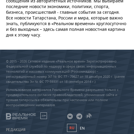
сообщения из авторитетных источников. Мы выбираем
последние новости экономики, политики, спорта,
бизнеса, происшествий - главные события за сегодня.
Все новости Татарстана, России и мира, которые важно
знать, публикуются в «Реальном времени» круглосуточно
и без выходных – здесь самая полная новостная картина
дня к этому часу.
© 2015 - 2026 Сетевое издание «Реальное время» Зарегистрировано
Федеральной службой по надзору в сфере связи, информационных
технологий и массовых коммуникаций (Роскомнадзор) –
регистрационный номер ЭЛ № ФС 77 - 79627 от 18 декабря 2020 г. (ранее
свидетельство Эл № ФС 77-59331 от 18 сентября 2014 г.)
Использование материалов Реального Времени разрешено только с
предварительного согласия правообладателей, упоминание сайта и
прямая гиперссылка обязательны при частичном или полном
воспроизведении материалов.
18+
RU
EN
РЕДАКЦИЯ