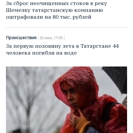
НЕФТЕХИМИЯ
За сброс неочищенных стоков в реку
Шемелку татарстанскую компанию
РОЗНИЧНАЯ ТОРГОВЛЯ
НОВОСТИ ТЕХНОЛОГИЙ
МЕРОПРИЯТИЯ
НЕФТЬ
оштрафовали на 80 тыс. рублей
ТРАНСПОРТ
IT
НОВОСТИ МЕРОПРИЯТИЙ
СПОРТ
ОПК
Происшествия
УСЛУГИ
МЕДИА
ВЫЕЗДНАЯ РЕДАКЦИЯ
НОВОСТИ СПОРТА
20 июл, 17:05
ОБЩЕСТВО
ЭНЕРГЕТИКА
За первую половину лета в Татарстане 44
ТЕЛЕКОММУНИКАЦИИ
БИЗНЕС-БРАНЧИ
ФУТБОЛ
НОВОСТИ ОБЩЕСТВА
ФОТОГАЛЕРЕЯ
человека погибли на воде
ONLINE-КОНФЕРЕНЦИИ
ХОККЕЙ
ВЛАСТЬ
СЮЖЕТЫ
ОТКРЫТАЯ ЛЕКЦИЯ
БАСКЕТБОЛ
ИНФРАСТРУКТУРА
СПРАВОЧНИК
ВОЛЕЙБОЛ
ИСТОРИЯ
СПИСОК ПЕРСОН
ПОЛНАЯ ВЕРСИЯ
КИБЕРСПОРТ
КУЛЬТУРА
СПИСОК КОМПАНИЙ
ФИГУРНОЕ КАТАНИЕ
МЕДИЦИНА