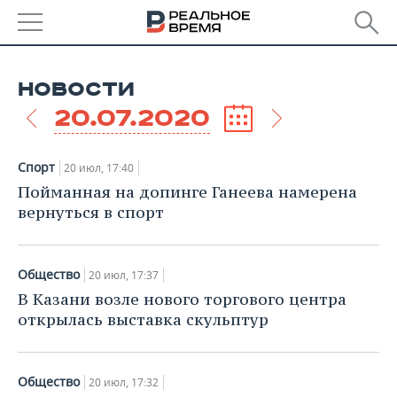
РЕГИОНЫ
НОВОСТИ
БАШКОРТОСТАН
НОВОСТИ
20.07.2020
ТАТАРСТАН
АНАЛИТИКА
Спорт
20 июл, 17:40
УДМУРТИЯ
НОВОСТИ АНАЛИТИКИ
ЭКОНОМИКА
Пойманная на допинге Ганеева намерена
вернуться в спорт
ДЕКЛАРАЦИИ О ДОХОДАХ
НОВОСТИ ЭКОНОМИКИ
ПРОМЫШЛЕННОСТЬ
КОРОЛИ ГОСЗАКАЗА ПФО
ФИНАНСЫ
НОВОСТИ
НЕДВИЖИМОСТЬ
Общество
20 июл, 17:37
ПРОМЫШЛЕННОСТИ
В Казани возле нового торгового центра
ВУЗЫ ТАТАРСТАНА
БАНКИ
НОВОСТИ НЕДВИЖИМОСТИ
АВТО
открылась выставка скульптур
АГРОПРОМ
КОМУ ПРИНАДЛЕЖАТ
БЮДЖЕТ
НОВОСТИ АВТО
БИЗНЕС
ТОРГОВЫЕ ЦЕНТРЫ
МАШИНОСТРОЕНИЕ
ТАТАРСТАНА
Общество
20 июл, 17:32
ИНВЕСТИЦИИ
НОВОСТИ БИЗНЕСА
ТЕХНОЛОГИИ