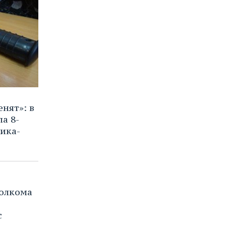
нят»: в
а 8-
ика-
полкома
с