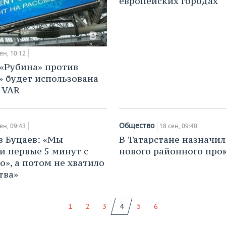
европейских городах
ен, 10:12
 «Рубина» против
» будет использована
 VAR
Общество
ен, 09:43
18 сен, 09:40
в Буцаев: «Мы
В Татарстане назначи
и первые 5 минут с
нового районного про
о», а потом не хватило
тва»
1
2
3
4
5
6