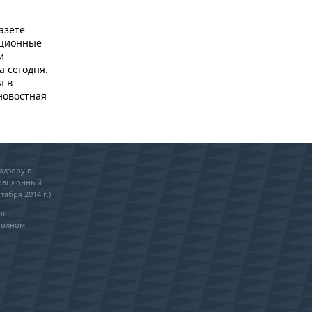
азете
ационные
и
а сегодня.
я в
новостная
адзору в
трационный
тября 2014 г.)
ия
полном