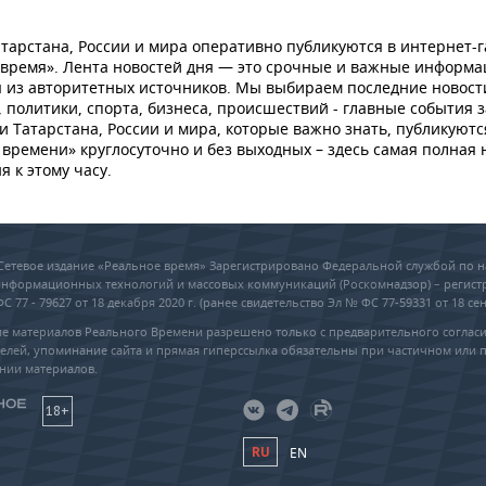
тарстана, России и мира оперативно публикуются в интернет-г
 время». Лента новостей дня — это срочные и важные информ
 из авторитетных источников. Мы выбираем последние новост
 политики, спорта, бизнеса, происшествий - главные события з
и Татарстана, России и мира, которые важно знать, публикуютс
времени» круглосуточно и без выходных – здесь самая полная 
я к этому часу.
6 Сетевое издание «Реальное время» Зарегистрировано Федеральной службой по н
 информационных технологий и массовых коммуникаций (Роскомнадзор) – регис
 77 - 79627 от 18 декабря 2020 г. (ранее свидетельство Эл № ФС 77-59331 от 18 сен
е материалов Реального Времени разрешено только с предварительного соглас
елей, упоминание сайта и прямая гиперссылка обязательны при частичном или 
нии материалов.
18+
RU
EN