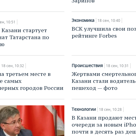
Зарипов
Экономика
18 сен, 10:40
ен, 10:51
ВСК улучшила свои по
в Казани стартует
рейтинге Forbes
ат Татарстана по
ию
Происшествия
18 сен, 10:32
18 сен, 10:31
на третьем месте в
Жертвами смертельног
е самых
Казани стали водитель
ерных городов России
пешеход — фото
Технологии
18 сен, 10:28
В Казани продают мест
очереди за новым iPh
почти в десять раз деш