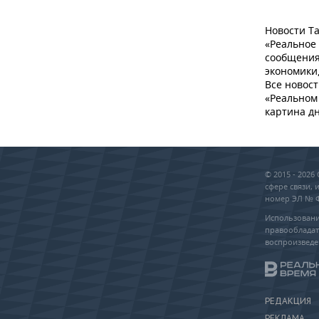
Новости Та
«Реальное
сообщения
экономики,
Все новост
«Реальном 
картина дн
© 2015 - 202
сфере связи,
номер ЭЛ № ФС
Использовани
правообладат
воспроизведе
РЕДАКЦИЯ
РЕКЛАМА