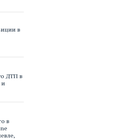
зиции в
о ДТП в
 и
о в
one
евле,