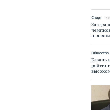
ВОДНЫЕ ВИДЫ СПОРТА
ОБРАЗОВАНИЕ
ХОККЕЙ С МЯЧОМ
ПРОИСШЕСТВИЯ
Спорт
18 с
Завтра 
чемпион
плаван
Общество
Казань 
рейтинг
высоком