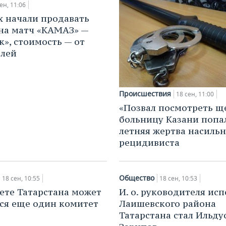
ен, 11:06
х начали продавать
на матч «КАМАЗ» —
к», стоимость — от
блей
Происшествия
18 сен, 11:00
«Позвал посмотреть ще
больницу Казани попал
летняя жертва насильн
рецидивиста
Общество
18 сен, 10:55
18 сен, 10:53
вете Татарстана может
И. о. руководителя ис
ся еще один комитет
Лаишевского района
Татарстана стал Ильду