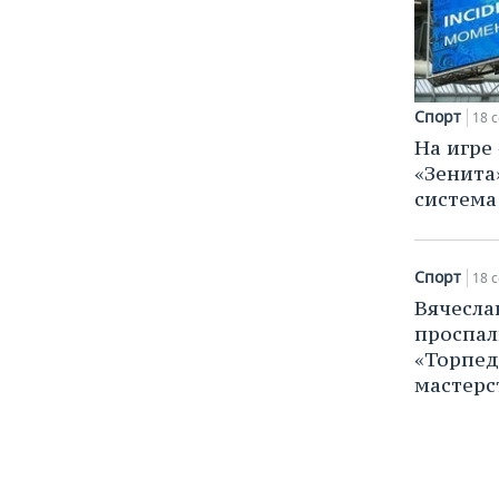
Спорт
18 с
На игре
«Зенита
система
Спорт
18 с
Вячесла
проспал
«Торпед
мастерс