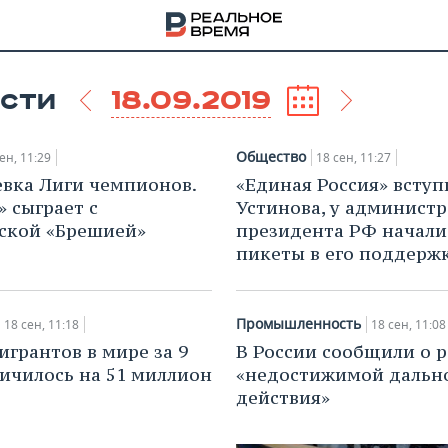
18.09.2019
СТИ
Общество
ен, 11:29
18 сен, 11:27
вка Лиги чемпионов.
«Единая Россия» вступ
» сыграет с
Устинова, у админист
ской «Брешией»
президента РФ начали
пикеты в его поддерж
Промышленность
18 сен, 11:18
18 сен, 11:08
игрантов в мире за 9
В России сообщили о р
личилось на 51 миллион
«недостижимой дальн
НА
действия»