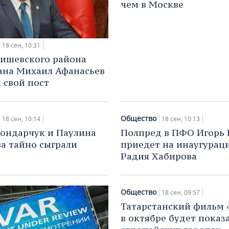
чем в Москве
18 сен, 10:31
аишевского района
ана Михаил Афанасьев
 свой пост
Общество
18 сен, 10:14
18 сен, 10:13
ондарчук и Паулина
Полпред в ПФО Игорь 
а тайно сыграли
приедет на инаугурац
Радия Хабирова
Общество
18 сен, 09:57
Татарстанский фильм 
в октябре будет показ