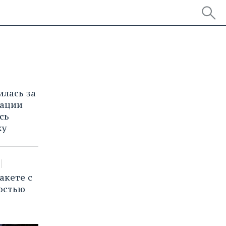
илась за
рации
сь
ку
акете с
остью