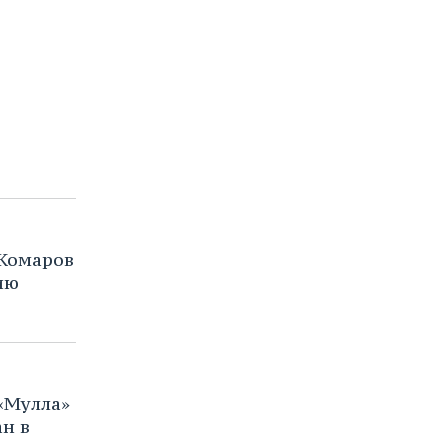
Комаров
ию
«Мулла»
ан в