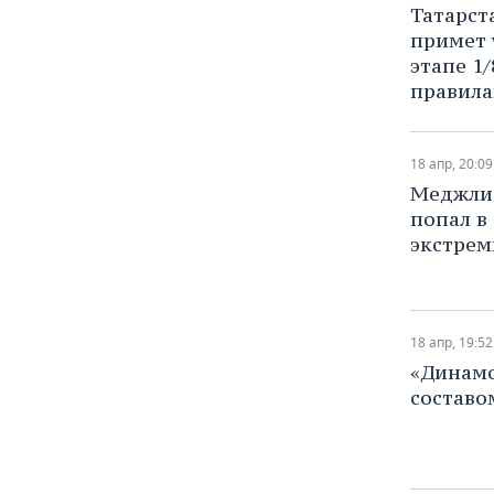
ВОДНЫЕ ВИДЫ СПОРТА
ОБРАЗОВАНИЕ
Татарст
примет 
ХОККЕЙ С МЯЧОМ
ПРОИСШЕСТВИЯ
этапе 1
правил
18 апр, 20:09
​Меджли
попал в
экстрем
18 апр, 19:52
«Динамо
составо