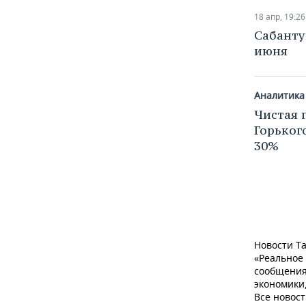
18 апр, 19:26
​Сабант
июня
Аналитика
​Чистая
Горьког
30%
Новости Та
«Реальное
сообщения
экономики,
Все новост