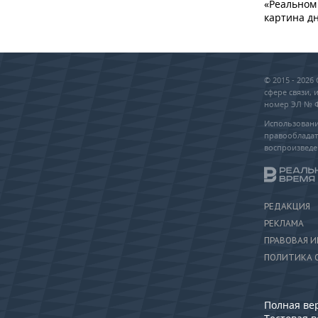
«Реальном 
картина дн
© 2015 - 202
сфере связи,
номер ЭЛ № ФС
Использовани
правообладат
воспроизведе
РЕДАКЦИЯ
РЕКЛАМА
ПРАВОВАЯ 
ПОЛИТИКА 
Полная ве