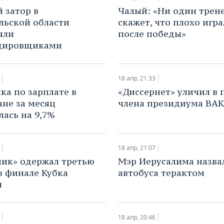
й затор в
Чалый: «Ни один трен
льской области
скажет, что плохо игра
яли
после победы»
дировщиками
18 апр, 21:33
ка по зарплате в
​«Диссернет» уличил в 
ане за месяц
члена президиума ВАК
лась на 9,7%
18 апр, 21:07
ик» одержал третью
​Мэр Иерусалима назва
в финале Кубка
автобуса терактом
ы
18 апр, 20:46