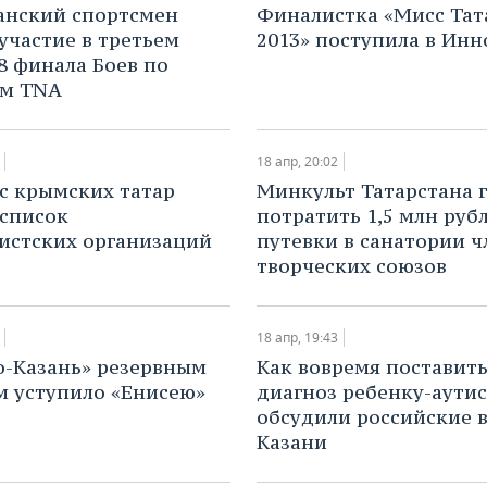
анский спортсмен
​Финалистка «Мисс Тат
участие в третьем
2013» поступила в Ин
/8 финала Боев по
ам TNA
18 апр, 20:02
с крымских татар
Минкульт Татарстана 
 список
потратить 1,5 млн руб
истских организаций
путевки в санатории 
творческих союзов
18 апр, 19:43
-Казань» резервным
​Как вовремя поставит
м уступило «Енисею»
диагноз ребенку-аутис
обсудили российские в
Казани