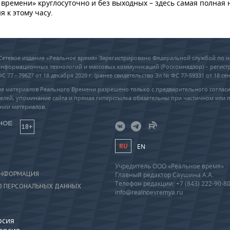
времени» круглосуточно и без выходных – здесь самая полная 
я к этому часу.
6 Сетевое издание «Реальное время» Зарегистрировано Федеральной службой по н
 информационных технологий и массовых коммуникаций (Роскомнадзор) – регис
 77 - 79627 от 18 декабря 2020 г. (ранее свидетельство Эл № ФС 77-59331 от 18 сен
е материалов Реального Времени разрешено только с предварительного соглас
елей, упоминание сайта и прямая гиперссылка обязательны при частичном или 
нии материалов.
18+
RU
EN
Учредитель ООО «Реальное время»
ИНФОРМАЦИЯ
Главный редактор Саушина А.А.
Телефон редакции: +7 (843) 222-90-8
О ПЕРСОНАЛЬНЫХ ДАННЫХ
info@realnoevremya.ru
рсия