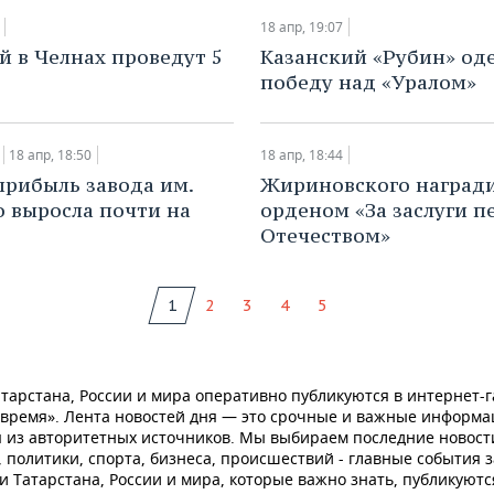
18 апр, 19:07
уй в Челнах проведут 5
Казанский «Рубин» од
победу над «Уралом»
18 апр, 18:50
18 апр, 18:44
 прибыль завода им.
​Жириновского наград
о выросла почти на
орденом «За заслуги п
Отечеством»
1
2
3
4
5
тарстана, России и мира оперативно публикуются в интернет-г
 время». Лента новостей дня — это срочные и важные информ
 из авторитетных источников. Мы выбираем последние новост
 политики, спорта, бизнеса, происшествий - главные события з
и Татарстана, России и мира, которые важно знать, публикуютс