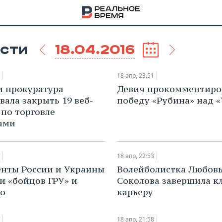
18.04.2016
СТИ
18 апр, 23:51
ни прокуратура
Девич прокомментиро
вала закрыть 19 веб-
победу «Рубина» над 
 по торговле
ами
18 апр, 22:53
енты России и Украины
Волейболистка Любов
и «бойцов ГРУ» и
Соколова завершила к
ко
карьеру
НА
18 апр, 21:58