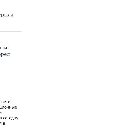
ержал
или
еред
азете
ационные
и
а сегодня.
я в