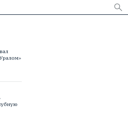
вал
«Уралом»
ь
лубную