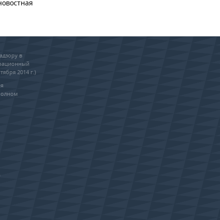
новостная
адзору в
трационный
тября 2014 г.)
ия
полном
0