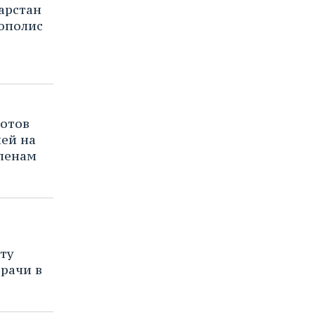
арстан
нополис
готов
лей на
членам
ь
ту
рачи в