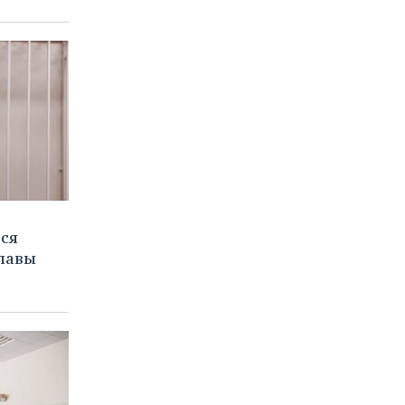
ся
главы