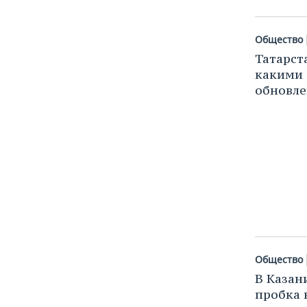
ВОДНЫЕ ВИДЫ СПОРТА
ОБРАЗОВАНИЕ
ХОККЕЙ С МЯЧОМ
ПРОИСШЕСТВИЯ
Общество
Татарст
какими 
обновле
Общество
В Казан
пробка 