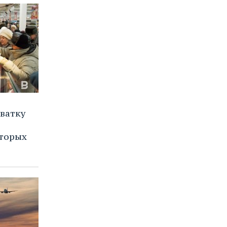
хватку
торых