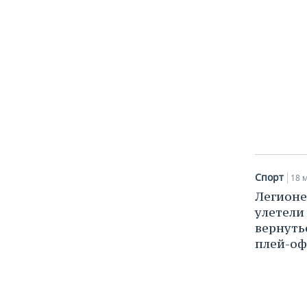
Спорт
18 м
Легионе
улетели
вернуть
плей-о