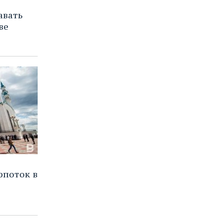
авать
ве
рпоток в