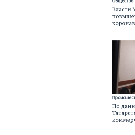
Общество
Власти 
повышен
коронав
Происшес
По данн
Татарст
коммер