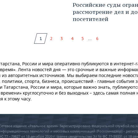
Российские суды огра
рассмотрение дел и до
посетителей
...
1
2
3
4
5
6
тарстана, России и мира оперативно публикуются в интернет-г
 время». Лента новостей дня — это срочные и важные информ
 из авторитетных источников. Мы выбираем последние новост
 политики, спорта, бизнеса, происшествий - главные события з
и Татарстана, России и мира, которые важно знать, публикуютс
времени» круглосуточно и без выходных – здесь самая полная 
я к этому часу.
6 Сетевое издание «Реальное время» Зарегистрировано Федеральной службой по н
 информационных технологий и массовых коммуникаций (Роскомнадзор) – регис
 77 - 79627 от 18 декабря 2020 г. (ранее свидетельство Эл № ФС 77-59331 от 18 сен