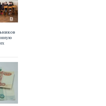
льников
онную
их