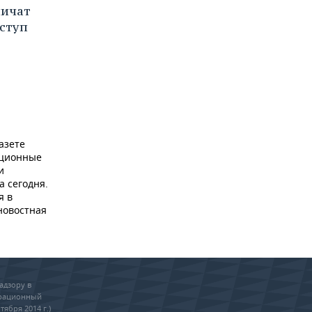
ничат
ступ
азете
ационные
и
а сегодня.
я в
новостная
адзору в
трационный
тября 2014 г.)