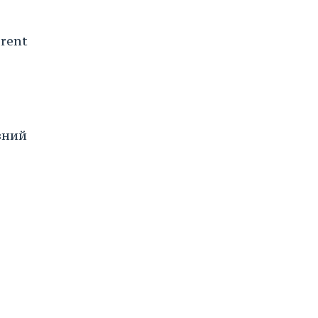
rent
вний