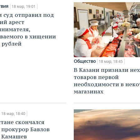
твия
18 мар, 19:01
и суд отправил под
ий арест
нимателя,
ваемого в хищении
н рублей
Общество
18 мар, 18:45
В Казани признали не
товаров первой
необходимости в неко
магазинах
18 мар, 18:40
стане скончался
прокурор Бавлов
 Камашев