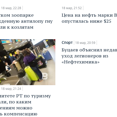
18 мар, 22:28
18 мар, 21:52
ском зоопарке
Цена на нефть марки B
денную антилопу гну
опустилась ниже $25
ли к козлятам
Спорт
18 мар, 20:59
Буцаев объяснил неда
уход легионеров из
«Нефтехимика»
18 мар, 21:24
митете РТ по туризму
али, по каким
лениям можно
ть компенсацию