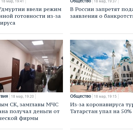
Общество
18 мар, 19:41
18 мар, 19:37
Удмуртии ввели режим
В России запретят под
ной готовности из-за
заявления о банкротст
ируса
твия
Общество
18 мар, 19:20
18 мар, 19:15
ым СК, замглавы МЧС
Из-за коронавируса ту
ана получал деньги от
Татарстан упал на 50%
ческой фирмы