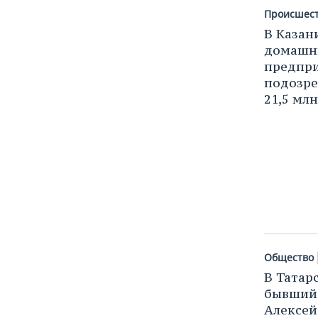
Происшес
В Казан
домашн
предпри
подозре
21,5 мл
Общество
В Татар
бывший 
Алексей