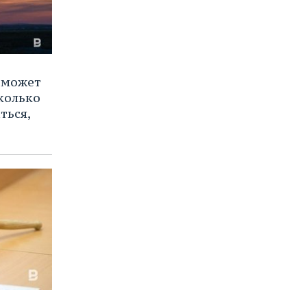
 может
колько
ться,