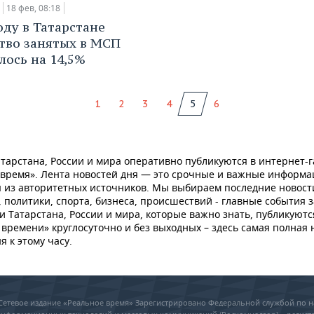
18 фев, 08:18
оду в Татарстане
тво занятых в МСП
лось на 14,5%
1
2
3
4
5
6
тарстана, России и мира оперативно публикуются в интернет-г
 время». Лента новостей дня — это срочные и важные информ
 из авторитетных источников. Мы выбираем последние новост
 политики, спорта, бизнеса, происшествий - главные события з
и Татарстана, России и мира, которые важно знать, публикуютс
времени» круглосуточно и без выходных – здесь самая полная 
я к этому часу.
6 Сетевое издание «Реальное время» Зарегистрировано Федеральной службой по н