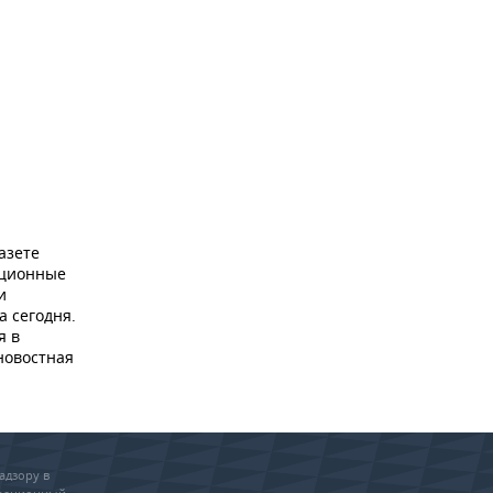
азете
ационные
и
а сегодня.
я в
новостная
адзору в