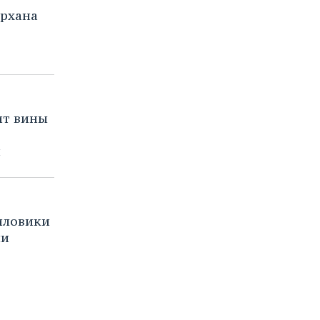
ирхана
ит вины
й
иловики
ли