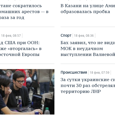
стане сократилось
В Казани на улице Ам
омашних арестов — в
образовалась пробка
аза за год
Спорт
18 фев, 08:57
18 фев, 08:36
ед США при ООН:
Бах заявил, что не вид
уже «вторгалась» в
МОК в неудачном
осточной Европы
выступлении Валиево
Происшествия
18 фев, 07:59
За сутки украинские с
почти 30 раз обстреля
территорию ЛНР