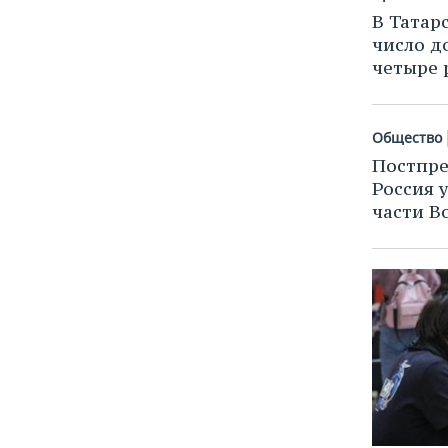
В Татар
число д
четыре р
Общество
Постпр
Россия 
части В