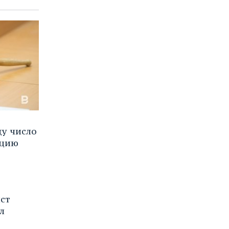
ду число
пцию
ст
л