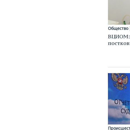
Общество
ВЦИОМ: 
постко
Происшес