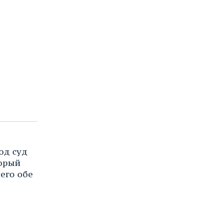
од суд
орый
чего обе