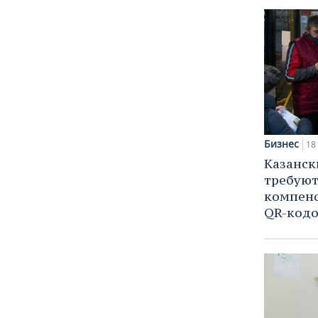
Бизнес
18
Казанск
требую
компенс
QR-кодо