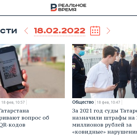
18.02.2022
СТИ
Общество
18 фев, 10:57
18 фев, 10:47
Татарстана
За 2021 год суды Татар
ривают вопрос об
назначили штрафы на 
НА
QR-кодов
миллионов рублей за
«ковидные» нарушени