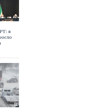
РТ: в
росло
а