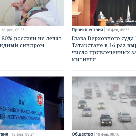
Происшествия
18 фев, 09:35
18 фев, 09:33
80% россиян не лечат
Глава Верховного суда 
видный синдром
Татарстане в 16 раз вы
число привлеченных з
митинги
твия
Общество
18 фев, 09:24
18 фев, 09:16