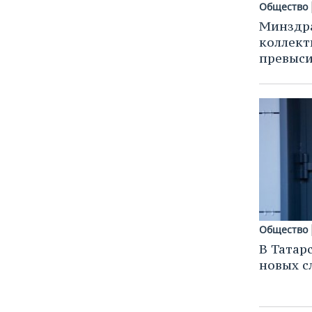
Общество
Минздра
коллек
превыси
Общество
В Татар
новых с