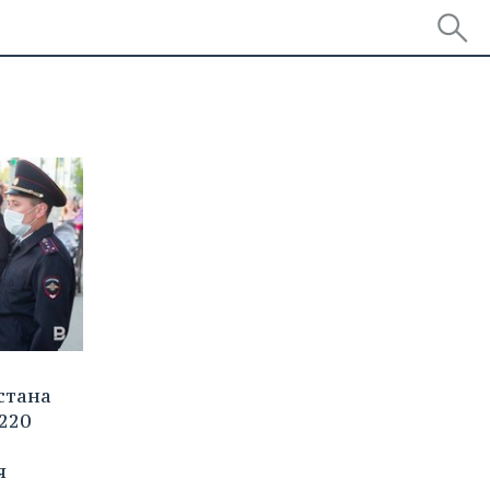
стана
220
я