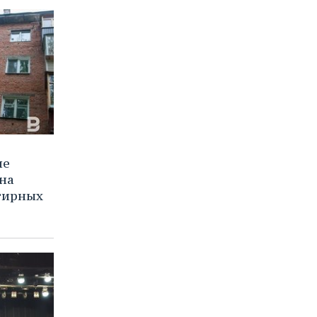
не
на
тирных