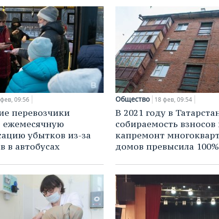
Общество
 фев, 09:56
18 фев, 09:54
ие перевозчики
В 2021 году в Татарста
т ежемесячную
собираемость взносов 
ацию убытков из-за
капремонт многоквар
в в автобусах
домов превысила 100%