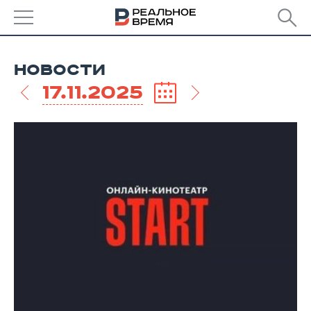
РЕГИОНЫ
НОВОСТИ
БАШКОРТОСТАН
НОВОСТИ
17.11.2025
ТАТАРСТАН
АНАЛИТИКА
УДМУРТИЯ
НОВОСТИ АНАЛИТИКИ
ЭКОНОМИКА
ДЕКЛАРАЦИИ О ДОХОДАХ
НОВОСТИ ЭКОНОМИКИ
ПРОМЫШЛЕННОСТЬ
КОРОЛИ ГОСЗАКАЗА ПФО
ФИНАНСЫ
НОВОСТИ
НЕДВИЖИМОСТЬ
ПРОМЫШЛЕННОСТИ
ВУЗЫ ТАТАРСТАНА
БАНКИ
НОВОСТИ НЕДВИЖИМОСТИ
АВТО
АГРОПРОМ
КОМУ ПРИНАДЛЕЖАТ
БЮДЖЕТ
НОВОСТИ АВТО
БИЗНЕС
ТОРГОВЫЕ ЦЕНТРЫ
МАШИНОСТРОЕНИЕ
ТАТАРСТАНА
ИНВЕСТИЦИИ
НОВОСТИ БИЗНЕСА
ТЕХНОЛОГИИ