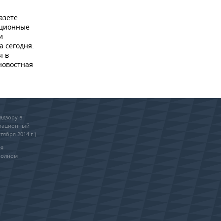
азете
ационные
и
а сегодня.
я в
новостная
адзору в
трационный
тября 2014 г.)
ия
полном