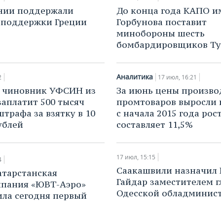
нии поддержали
До конца года КАПО и
 поддержки Греции
Горбунова поставит
минобороны шесть
бомбардировщиков Ту
Аналитика
2
17 июл, 16:21
 чиновник УФСИН из
За июнь цены произво
заплатит 500 тысяч
промтоваров выросли н
штрафа за взятку в 10
с начала 2015 года рос
ублей
составляет 11,5%
17 июл, 15:15
4
Саакашвили назначил
атарстанская
Гайдар заместителем г
мпания «ЮВТ-Аэро»
Одесской обладминис
ла сегодня первый