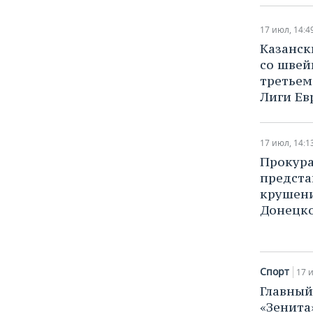
ВОДНЫЕ ВИДЫ СПОРТА
ОБРАЗОВАНИЕ
17 июл, 14:4
ХОККЕЙ С МЯЧОМ
ПРОИСШЕСТВИЯ
Казанск
со швей
третьем
Лиги Ев
17 июл, 14:1
​Прокур
предста
крушени
Донецк
Спорт
17 
​Главны
«Зенита