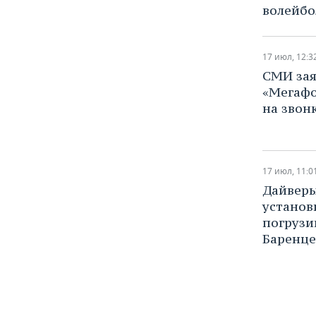
волейбо
17 июл, 12:3
​СМИ за
«Мегафо
на звон
17 июл, 11:0
​Дайвер
установ
погрузи
Баренце