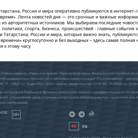
тарстана, России и мира оперативно публикуются в интернет-г
 время». Лента новостей дня — это срочные и важные информ
 из авторитетных источников. Мы выбираем последние новост
 политики, спорта, бизнеса, происшествий - главные события з
и Татарстана, России и мира, которые важно знать, публикуютс
времени» круглосуточно и без выходных – здесь самая полная 
я к этому часу.
6 Сетевое издание «Реальное время» Зарегистрировано Федеральной службой по н
 информационных технологий и массовых коммуникаций (Роскомнадзор) – регис
 77 - 79627 от 18 декабря 2020 г. (ранее свидетельство Эл № ФС 77-59331 от 18 сен
е материалов Реального Времени разрешено только с предварительного соглас
елей, упоминание сайта и прямая гиперссылка обязательны при частичном или 
нии материалов.
18+
RU
EN