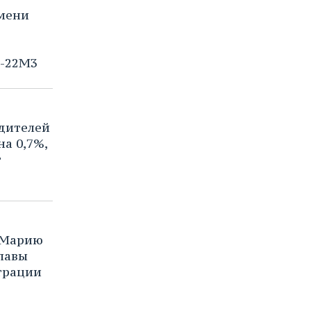
мени
-22М3
дителей
а 0,7%,
т
 Марию
лавы
трации