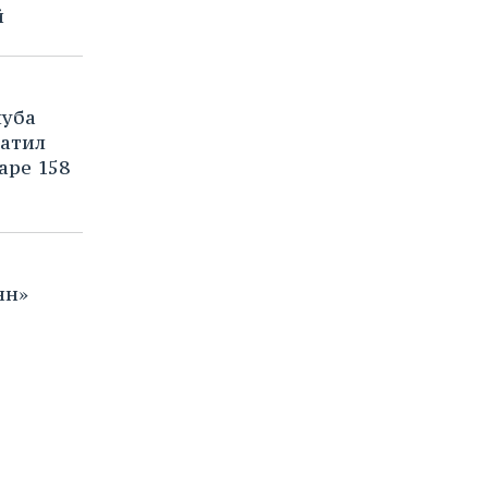
й
луба
атил
аре 158
нн»