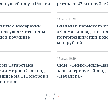
льную сборную России
растрате 22 млн рубле
2
17 июл, 11:53
явили о намерении
​Владелец пермского к
на» увеличить цены
«Хромая лошадь» выпл
ки в роуминге
потерпевшим при пож
млн рублей
1
17 июл, 10:39
ы из Татарстана
​СМИ: «Вимм-Билль-Да
или мировой рекорд,
зарегистрирует бренд
вшись на 111 метров в
«Печалька»
во море
1
2