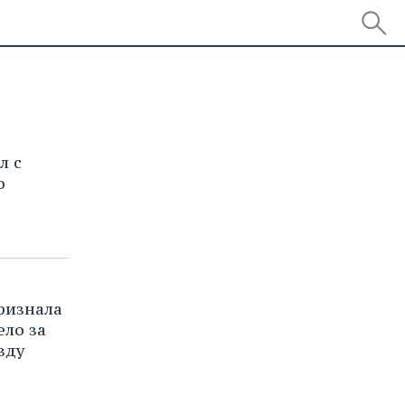
л с
о
ризнала
ело за
зду