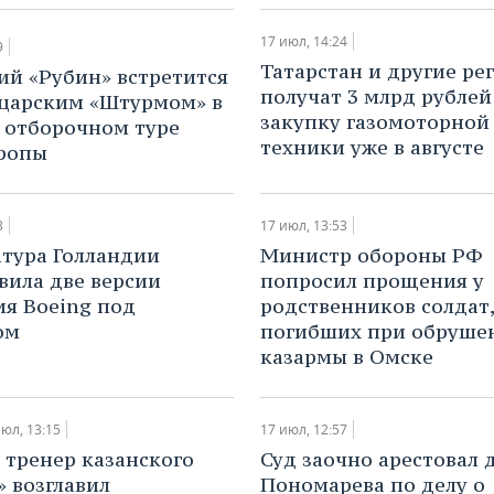
17 июл, 14:24
9
Татарстан и другие ре
ий «Рубин» встретится
получат 3 млрд рублей
царским «Штурмом» в
закупку газомоторной
 отборочном туре
техники уже в августе
ропы
3
17 июл, 13:53
атура Голландии
​Министр обороны РФ
вила две версии
попросил прощения у
я Boeing под
родственников солдат,
ом
погибших при обруше
казармы в Омске
июл, 13:15
17 июл, 12:57
й тренер казанского
​Суд заочно арестовал 
» возглавил
Пономарева по делу о