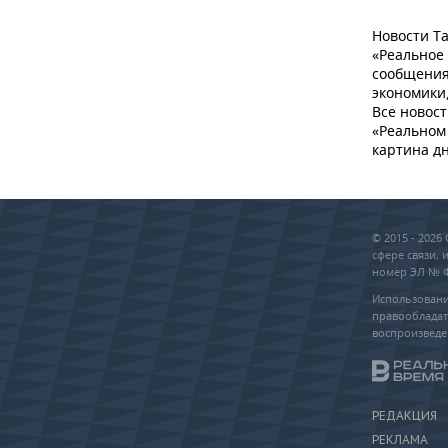
Новости Та
«Реальное
сообщения
экономики,
Все новост
«Реальном 
картина дн
© 2015 - 202
сфере связи,
номер ЭЛ № ФС
Использовани
правообладат
воспроизведе
РЕДАКЦИЯ
РЕКЛАМА