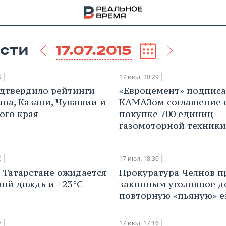
17.07.2015
СТИ
9
17 июл, 20:29
одтвердило рейтинги
«Евроцемент» подписа
ана, Казани, Чувашии и
КАМАЗом соглашение 
ого края
покупке 700 единиц
газомоторной техники
0
17 июл, 18:30
в Татарстане ожидается
Прокуратура Челнов п
ой дождь и +23°С
законным уголовное д
повторную «пьяную» е
НА
7
17 июл, 17:16