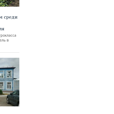
м среди
ля
грокласса
ель в