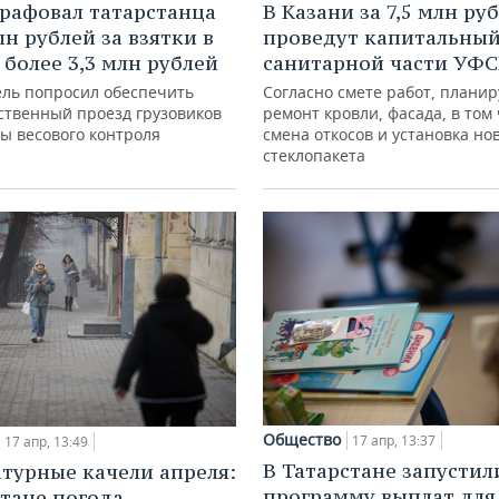
рафовал татарстанца
В Казани за 7,5 млн ру
лн рублей за взятки в
проведут капитальны
 более 3,3 млн рублей
санитарной части УФ
ель попросил обеспечить
Согласно смете работ, планир
ственный проезд грузовиков
ремонт кровли, фасада, в том
ы весового контроля
смена откосов и установка но
стеклопакета
Общество
17 апр, 13:37
17 апр, 13:49
В Татарстане запустил
турные качели апреля:
программу выплат для
стане погода