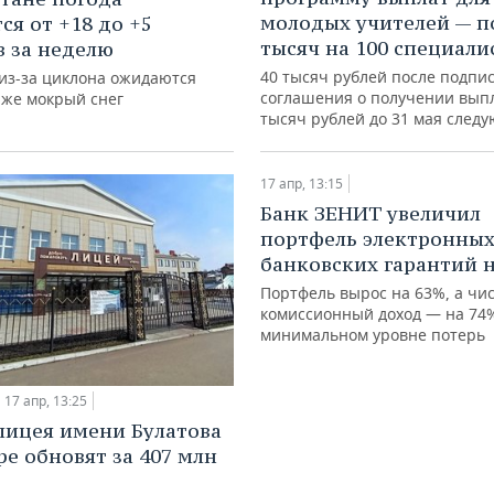
молодых учителей — п
ся от +18 до +5
тысяч на 100 специали
в за неделю
40 тысяч рублей после подпи
 из-за циклона ожидаются
соглашения о получении вып
аже мокрый снег
тысяч рублей до 31 мая след
17 апр, 13:15
Банк ЗЕНИТ увеличил
портфель электронны
банковских гарантий 
Портфель вырос на 63%, а чи
комиссионный доход — на 74
минимальном уровне потерь
17 апр, 13:25
лицея имени Булатова
ре обновят за 407 млн