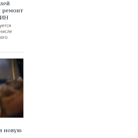
блей
й ремонт
СИН
уется
 числе
вого
и новую