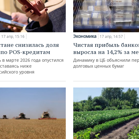
Экономика
17 апр, 15:16
17 апр, 14:57
стане снизилась доля
Чистая прибыль банко
 по POS-кредитам
выросла на 14,2% за м
 в марте 2026 года опустился
Динамику в ЦБ объяснили пе
оставаясь ниже
долговых ценных бумаг
сийского уровня