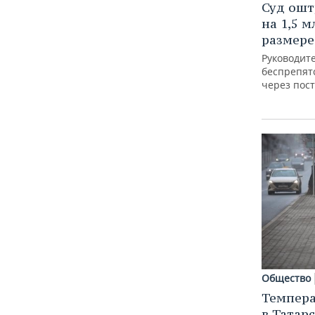
Суд ошт
на 1,5 м
размере
Руководит
беспрепят
через пост
Общество
Темпера
в Татар