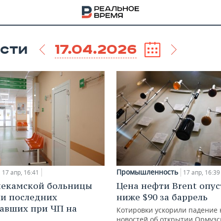
17.04.2026
СТИ
Промышленность
17 апр, 16:39
17 апр, 16:41
Цена нефти Brent опус
некамской больницы
НА
ниже $90 за баррель
и последних
авших при ЧП на
Котировки ускорили падение 
новостей об открытии Ормузс