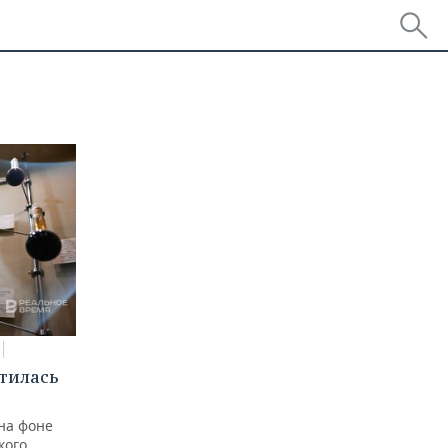
тилась
на фоне
кого