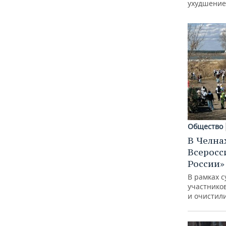
ВОДНЫЕ ВИДЫ СПОРТА
ОБРАЗОВАНИЕ
ухудшение
ХОККЕЙ С МЯЧОМ
ПРОИСШЕСТВИЯ
Общество
В Челна
Всеросс
России»
В рамках с
участнико
и очистил