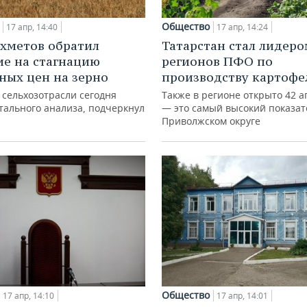
Общество
17 апр, 14:40
17 апр, 14:24
хметов обратил
Татарстан стал лидеро
е на стагнацию
регионов ПФО по
ных цен на зерно
производству картофе
 сельхозотрасли сегодня
Также в регионе открыто 42 а
тального анализа, подчеркнул
— это самый высокий показат
Приволжском округе
Общество
17 апр, 14:10
17 апр, 14:01