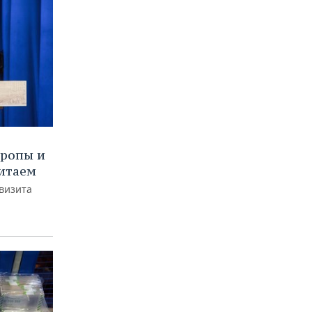
вропы и
Китаем
 визита