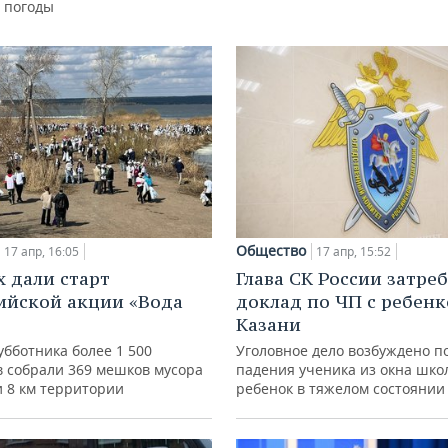
 погоды
Общество
17 апр, 16:05
17 апр, 15:52
х дали старт
Глава СК России затре
ийской акции «Вода
доклад по ЧП с ребенк
Казани
убботника более 1 500
Уголовное дело возбуждено п
в собрали 369 мешков мусора
падения ученика из окна шко
и 8 км территории
ребенок в тяжелом состоянии