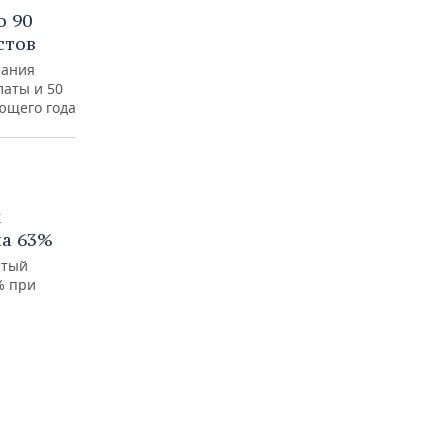
о 90
стов
сания
латы и 50
ующего года
х
на 63%
стый
% при