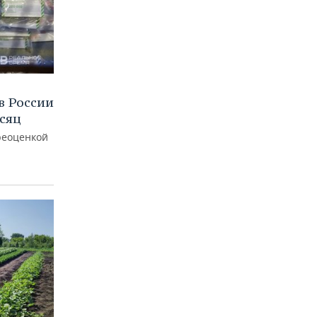
в России
есяц
реоценкой