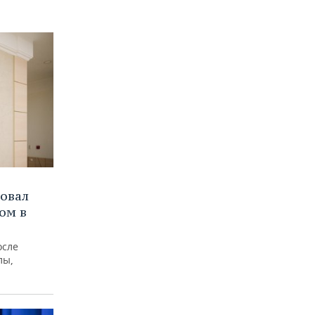
бовал
ом в
осле
лы,