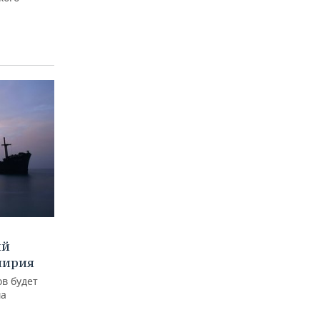
ий
мирия
в будет
ма