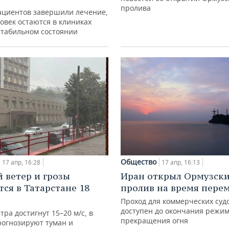
пролива
ациентов завершили лечение,
овек остаются в клиниках
стабильном состоянии
Общество
17 апр, 16:28
17 апр, 16:13
 ветер и грозы
Иран открыл Ормузск
ся в Татарстане 18
пролив на время пере
Проход для коммерческих судо
доступен до окончания режи
ра достигнут 15–20 м/с, в
прекращения огня
рогнозируют туман и