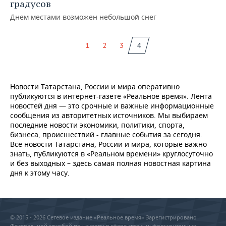
ВОДНЫЕ ВИДЫ СПОРТА
ОБРАЗОВАНИЕ
градусов
Днем местами возможен небольшой снег
ХОККЕЙ С МЯЧОМ
ПРОИСШЕСТВИЯ
1
2
3
4
Новости Татарстана, России и мира оперативно
публикуются в интернет-газете «Реальное время». Лента
новостей дня — это срочные и важные информационные
сообщения из авторитетных источников. Мы выбираем
последние новости экономики, политики, спорта,
бизнеса, происшествий - главные события за сегодня.
Все новости Татарстана, России и мира, которые важно
знать, публикуются в «Реальном времени» круглосуточно
и без выходных – здесь самая полная новостная картина
дня к этому часу.
© 2015 - 2026 Сетевое издание «Реальное время» Зарегистрировано
Федеральной службой по надзору в сфере связи, информационных