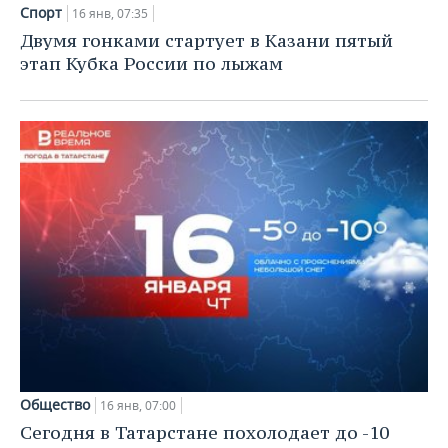
НЕФТЕХИМИЯ
Спорт
16 янв, 07:35
РОЗНИЧНАЯ ТОРГОВЛЯ
НОВОСТИ ТЕХНОЛОГИЙ
МЕРОПРИЯТИЯ
Двумя гонками стартует в Казани пятый
НЕФТЬ
этап Кубка России по лыжам
ТРАНСПОРТ
IT
НОВОСТИ МЕРОПРИЯТИЙ
СПОРТ
ОПК
УСЛУГИ
МЕДИА
ВЫЕЗДНАЯ РЕДАКЦИЯ
НОВОСТИ СПОРТА
ОБЩЕСТВО
ЭНЕРГЕТИКА
ТЕЛЕКОММУНИКАЦИИ
БИЗНЕС-БРАНЧИ
ФУТБОЛ
НОВОСТИ ОБЩЕСТВА
ФОТОГАЛЕРЕЯ
ONLINE-КОНФЕРЕНЦИИ
ХОККЕЙ
ВЛАСТЬ
СЮЖЕТЫ
ОТКРЫТАЯ ЛЕКЦИЯ
БАСКЕТБОЛ
ИНФРАСТРУКТУРА
СПРАВОЧНИК
ВОЛЕЙБОЛ
ИСТОРИЯ
СПИСОК ПЕРСОН
ПОЛНАЯ ВЕРСИЯ
КИБЕРСПОРТ
КУЛЬТУРА
СПИСОК КОМПАНИЙ
ФИГУРНОЕ КАТАНИЕ
МЕДИЦИНА
Общество
16 янв, 07:00
Сегодня в Татарстане похолодает до -10