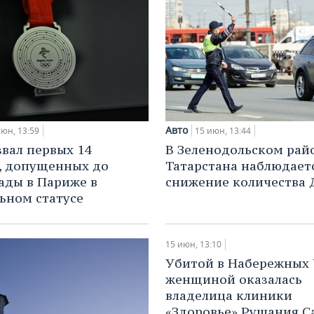
Авто
июн, 13:59
15 июн, 13:44
вал первых 14
В Зеленодольском рай
, допущенных до
Татарстана наблюдает
ды в Париже в
снижение количества
ьном статусе
15 июн, 13:10
Убитой в Набережных 
женщиной оказалась
владелица клиники
«Здоровье» Рушания С