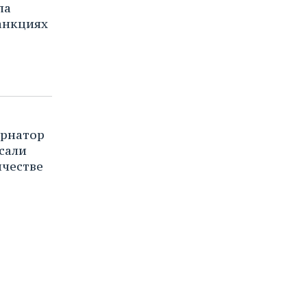
ла
анкциях
ернатор
сали
ичестве