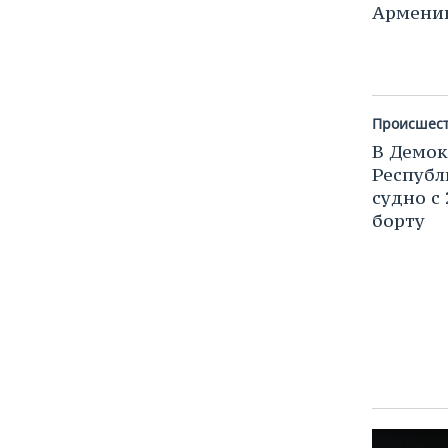
ВОДНЫЕ ВИДЫ СПОРТА
ОБРАЗОВАНИЕ
Армении
ХОККЕЙ С МЯЧОМ
ПРОИСШЕСТВИЯ
Происшес
В Демок
Республ
судно с
борту