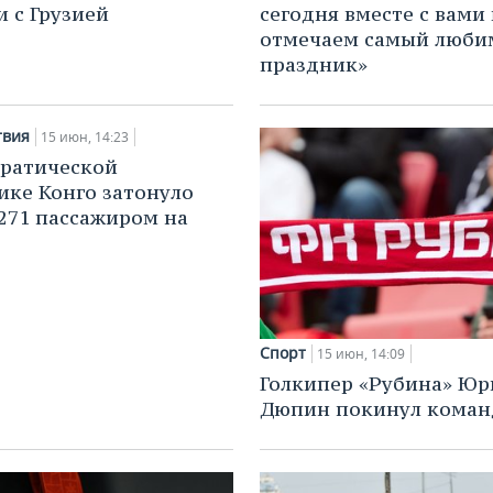
 с Грузией
сегодня вместе с вами
отмечаем самый люб
праздник»
твия
15 июн, 14:23
ратической
ике Конго затонуло
 271 пассажиром на
Спорт
15 июн, 14:09
Голкипер «Рубина» Юр
Дюпин покинул коман