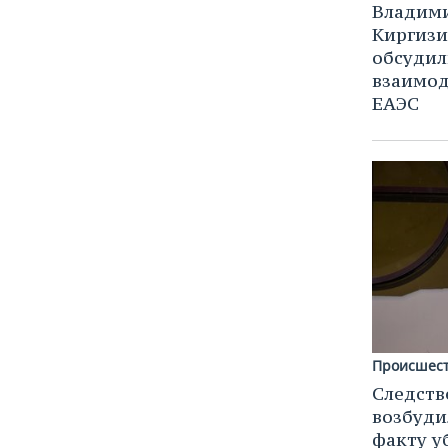
Владими
Киргиз
обсудил
взаимод
ЕАЭС
Происшес
Следств
возбуди
факту у