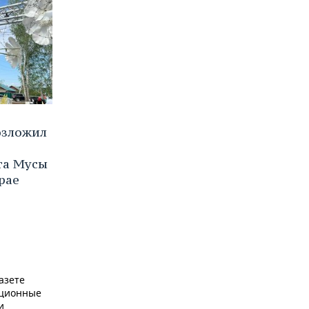
озложил
та Мусы
рае
азете
ационные
и