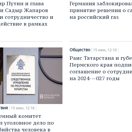
р Путин и глава
Германия заблокирова
ии Садыр Жапаров
принятие решения о с
и сотрудничество и
на российский газ
ействие в рамках
Общество
15 июн, 12:10
Раис Татарстана и губ
Пермского края подпи
соглашение о сотрудн
на 2024-—027 годы
твия
15 июн, 12:16
енный комитет
л уголовное дело по
бийства человека в