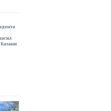
идента
ласил
 Казани