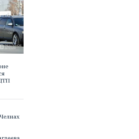
оне
ся
 ДТП
Челнах
агдеева