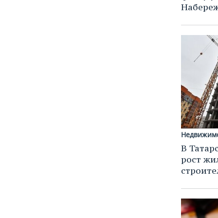
Набере
Недвижим
В Татар
рост ж
строите