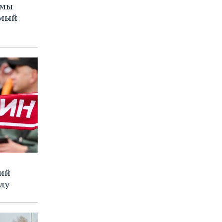
 мы
имый
ий
ду