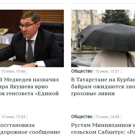
Общество
15 июн, 15:48
15 июн, 15:31
 Медведев назначил
В Татарстане на Курба
ра Якушева врио
байрам ожидаются зно
ря генсовета «Единой
грозовые ливни
Общество
15 июн, 15:03
15 июн, 14:45
восстановила
Рустам Минниханнов 
одорожное сообщение
сельском Сабантуе: «Р