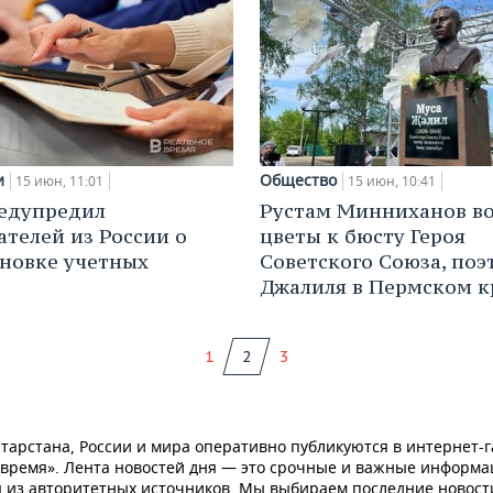
и
Общество
15 июн, 11:01
15 июн, 10:41
редупредил
Рустам Минниханов в
ателей из России о
цветы к бюсту Героя
новке учетных
Советского Союза, поэ
Джалиля в Пермском к
1
2
3
тарстана, России и мира оперативно публикуются в интернет-г
 время». Лента новостей дня — это срочные и важные информ
 из авторитетных источников. Мы выбираем последние новост