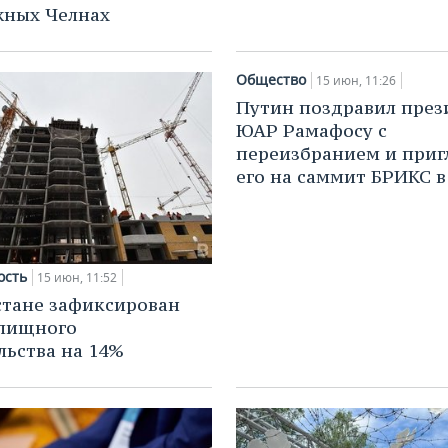
жных Челнах
Общество
15 июн, 11:26
Путин поздравил през
ЮАР Рамафосу с
переизбранием и приг
его на саммит БРИКС в
ость
15 июн, 11:52
стане зафиксирован
илищного
льства на 14%