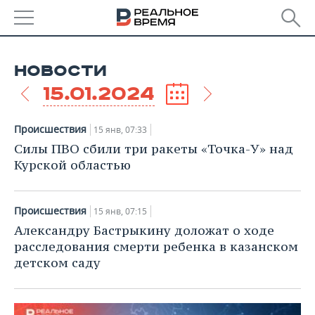
РЕГИОНЫ
НОВОСТИ
БАШКОРТОСТАН
НОВОСТИ
15.01.2024
ТАТАРСТАН
АНАЛИТИКА
Происшествия
15 янв, 07:33
УДМУРТИЯ
НОВОСТИ АНАЛИТИКИ
ЭКОНОМИКА
Силы ПВО сбили три ракеты «Точка-У» над
Курской областью
ДЕКЛАРАЦИИ О ДОХОДАХ
НОВОСТИ ЭКОНОМИКИ
ПРОМЫШЛЕННОСТЬ
Происшествия
КОРОЛИ ГОСЗАКАЗА ПФО
ФИНАНСЫ
НОВОСТИ
НЕДВИЖИМОСТЬ
15 янв, 07:15
ПРОМЫШЛЕННОСТИ
Александру Бастрыкину доложат о ходе
ВУЗЫ ТАТАРСТАНА
БАНКИ
НОВОСТИ НЕДВИЖИМОСТИ
АВТО
расследования смерти ребенка в казанском
АГРОПРОМ
детском саду
КОМУ ПРИНАДЛЕЖАТ
БЮДЖЕТ
НОВОСТИ АВТО
БИЗНЕС
ТОРГОВЫЕ ЦЕНТРЫ
МАШИНОСТРОЕНИЕ
ТАТАРСТАНА
ИНВЕСТИЦИИ
НОВОСТИ БИЗНЕСА
ТЕХНОЛОГИИ