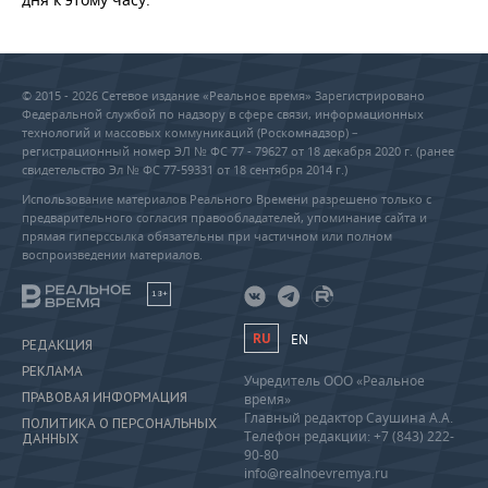
© 2015 - 2026 Сетевое издание «Реальное время» Зарегистрировано
Федеральной службой по надзору в сфере связи, информационных
технологий и массовых коммуникаций (Роскомнадзор) –
регистрационный номер ЭЛ № ФС 77 - 79627 от 18 декабря 2020 г. (ранее
свидетельство Эл № ФС 77-59331 от 18 сентября 2014 г.)
Использование материалов Реального Времени разрешено только с
предварительного согласия правообладателей, упоминание сайта и
прямая гиперссылка обязательны при частичном или полном
воспроизведении материалов.
18+
RU
EN
РЕДАКЦИЯ
РЕКЛАМА
Учредитель ООО «Реальное
ПРАВОВАЯ ИНФОРМАЦИЯ
время»
Главный редактор Саушина А.А.
ПОЛИТИКА О ПЕРСОНАЛЬНЫХ
Телефон редакции: +7 (843) 222-
ДАННЫХ
90-80
info@realnoevremya.ru