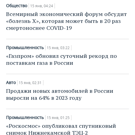
ВОДНЫЕ ВИДЫ СПОРТА
ОБРАЗОВАНИЕ
Общество
15 янв, 04:24
Всемирный экономический форум обсудит
ХОККЕЙ С МЯЧОМ
ПРОИСШЕСТВИЯ
«болезнь Х», которая может быть в 20 раз
смертоноснее COVID-19
Промышленность
15 янв, 03:22
«Газпром» обновил суточный рекорд по
поставкам газа в России
Авто
15 янв, 02:31
Продажи новых автомобилей в России
выросли на 64% в 2023 году
Промышленность
15 янв, 01:25
«Роскосмос» опубликовал спутниковый
снимок Нижнекамской ТЭЦ-2